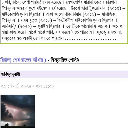
চাকরি, বিয়ে, পেশা পরিবর্তন সব হয়েছে। লেখালেখির ধারাবাহিকতায় চারখানা
উপন্যাস অমর একুশে বইমেলায় বেরিয়েছে। টুকরো ছায়া টুকরো মায়া (২০১৫) –
সাইকোলজিক্যাল থ্রিলার । একা আলো বাঁকা বিষাদ (২০১৬) – সামাজিক
উপন্যাস । মধ্য বৃত্ত (২০১৮) – ডিটেকটিভ সাইকোলজিক্যাল থ্রিলার ।
অভিসন্ধি (২০২০) – ক্রাইম থ্রিলার । দেশটাকে ভালোবাসি অনেক। অনেক
মায়া কাজ করে। মাঝে মাঝে ভাবি, সব বদলে দিতে পারতাম। স্বপ্নের মত না,
বাস্তবের মত একটা দেশ গড়তে পারতাম …………………………
রিয়াদ( শেষ রাতের আঁধার )
› বিস্তারিত পোস্টঃ
ভবিষ্যদ্‌বাণী
২৫ শে মার্চ, ২০২৪ সকাল ১১:০০