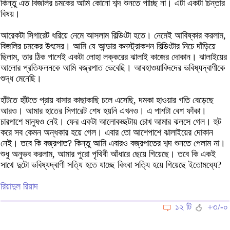
কিন্তু এত বিজলির চমকের আমি কোনো শব্দ শুনতে পাচ্ছি না। এটা একটা চিন্তার
বিষয়।
আরেকটা সিগারেট ধরিয়ে নেমে আসলাম বিল্ডিংটা হতে। নেমেই আবিষ্কার করলাম,
বিজলির চমকের উৎসের। আমি যে আন্ডার কনস্ট্রাকশন বিল্ডিংটার নিচে দাঁড়িয়ে
ছিলাম, তার ঠিক পাশেই একটা লোহা লক্করের ঝালাই কাজের দোকান। ঝালাইয়ের
আলোর প্রতিফলনকে আমি বজ্রপাত ভেবেছি। আবহাওয়াবিদদের ভবিষ্যদ্‌বাণীকে
শুদ্ধ মেনেছি।
হাঁটতে হাঁটতে প্রায় বাসার কাছাকাছি চলে এসেছি, দমকা হাওয়ার গতি বেড়েছে
আরও। আমার হাতের সিগারেট শেষ হয়নি এখনও। এ পাশটা বেশ ফাঁকা।
চারপাশে মানুষও নেই। ফের একটা আলোকচ্ছটায় চোখ আমার ঝলসে গেল। হুট
করে সব কেমন অন্ধকার হয়ে গেল। এবার তো আশেপাশে ঝালাইয়ের দোকান
নেই। তবে কি বজ্রপাত? কিন্তু আমি এবারও বজ্রপাতের শব্দ শুনতে পেলাম না।
শুধু অনুভব করলাম, আমার পুরো পৃথিবী আঁধারে ছেয়ে গিয়েছে। তবে কি একই
সাথে দুটো ভবিষ্যদ্‌বাণী সত্যি হতে যাচ্ছে কিংবা সত্যি হয়ে গিয়েছে ইতোমধ্যে?
রিয়াদুল রিয়াদ
১২ টি
+৩/-০