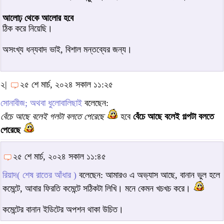
আলোঢ় থেকে আলোর হবে
ঠিক করে নিয়েছি।
অসংখ্য ধন্যবাদ ভাই, বিশাল মন্তব্যের জন্য।
২|
২৫ শে মার্চ, ২০২৪ সকাল ১১:২৫
সোনাবীজ; অথবা ধুলোবালিছাই
বলেছেন:
বেঁচে আছে বলেই গলটা বলতে পেরেছে
হবে
বেঁচে আছে বলেই গল্পটা বলতে
পেরেছে
২৫ শে মার্চ, ২০২৪ সকাল ১১:৪৫
রিয়াদ( শেষ রাতের আঁধার )
বলেছেন: আমারও এ অভ্যাস আছে, বানান ভুল হলে
কমেন্টে, আবার ফিরতি কমেন্টে সঠিকটা লিখি। মনে কেমন খচখচ করে।
কমেন্টের বানান ইডিটের অপশন থাকা উচিত।