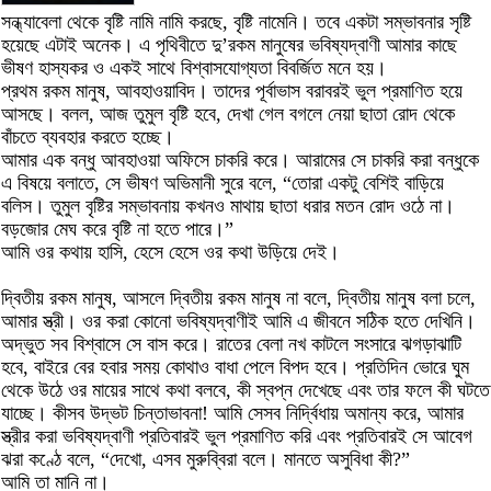
সন্ধ্যাবেলা থেকে বৃষ্টি নামি নামি করছে, বৃষ্টি নামেনি। তবে একটা সম্ভাবনার সৃষ্টি
হয়েছে এটাই অনেক। এ পৃথিবীতে দু’রকম মানুষের ভবিষ্যদ্‌বাণী আমার কাছে
ভীষণ হাস্যকর ও একই সাথে বিশ্বাসযোগ্যতা বিবর্জিত মনে হয়।
প্রথম রকম মানুষ, আবহাওয়াবিদ। তাদের পূর্বাভাস বরাবরই ভুল প্রমাণিত হয়ে
আসছে। বলল, আজ তুমুল বৃষ্টি হবে, দেখা গেল বগলে নেয়া ছাতা রোদ থেকে
বাঁচতে ব্যবহার করতে হচ্ছে।
আমার এক বন্ধু আবহাওয়া অফিসে চাকরি করে। আরামের সে চাকরি করা বন্ধুকে
এ বিষয়ে বলাতে, সে ভীষণ অভিমানী সুরে বলে, “তোরা একটু বেশিই বাড়িয়ে
বলিস। তুমুল বৃষ্টির সম্ভাবনায় কখনও মাথায় ছাতা ধরার মতন রোদ ওঠে না।
বড়জোর মেঘ করে বৃষ্টি না হতে পারে।”
আমি ওর কথায় হাসি, হেসে হেসে ওর কথা উড়িয়ে দেই।
দ্বিতীয় রকম মানুষ, আসলে দ্বিতীয় রকম মানুষ না বলে, দ্বিতীয় মানুষ বলা চলে,
আমার স্ত্রী। ওর করা কোনো ভবিষ্যদ্‌বাণীই আমি এ জীবনে সঠিক হতে দেখিনি।
অদ্ভুত সব বিশ্বাসে সে বাস করে। রাতের বেলা নখ কাটলে সংসারে ঝগড়াঝাটি
হবে, বাইরে বের হবার সময় কোথাও বাধা পেলে বিপদ হবে। প্রতিদিন ভোরে ঘুম
থেকে উঠে ওর মায়ের সাথে কথা বলবে, কী স্বপ্ন দেখেছে এবং তার ফলে কী ঘটতে
যাচ্ছে। কীসব উদ্ভট চিন্তাভাবনা! আমি সেসব নির্দ্বিধায় অমান্য করে, আমার
স্ত্রীর করা ভবিষ্যদ্‌বাণী প্রতিবারই ভুল প্রমাণিত করি এবং প্রতিবারই সে আবেগ
ঝরা কণ্ঠে বলে, “দেখো, এসব মুরুব্বিরা বলে। মানতে অসুবিধা কী?”
আমি তা মানি না।