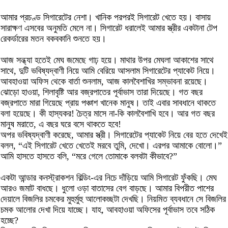
আমার প্রচণ্ড সিগারেটের নেশা। খানিক পরপরই সিগারেট খেতে হয়। বাসায়
সারাক্ষণ এসবের অনুমতি মেলে না। সিগারেট ধরালেই আমার স্ত্রীর একটানা টেপ
রেকর্ডারের মতন বকবকানি শুনতে হয়।
আজ সন্ধ্যা হতেই মেঘ জমেছে গাঢ় হয়ে। মাথার উপর মেঘলা আকাশের সাথে
সাথে, দুটি ভবিষ্যদ্‌বাণী নিয়ে আমি বেরিয়ে আসলাম সিগারেটের প্যাকেট নিয়ে।
আবহাওয়া অফিস থেকে বার্তা শুনলাম, আজ কালবৈশাখির সম্ভাবনা রয়েছে।
ঝোড়ো হাওয়া, শিলাবৃষ্টি আর বজ্রপাতের পূর্বাভাস তারা দিয়েছে। গত বছর
বজ্রপাতে মারা গিয়েছে প্রায় পঞ্চাশ খানেক মানুষ। তাই এবার সাবধানে থাকতে
বলা হয়েছে। কী হাস্যকর! চৈত্র মাসে না-কি কালবৈশাখি হবে। আর গত বছর
মানুষ মরাতে, এ বছর ঘরে বসে থাকতে হবে!
অপর ভবিষ্যদ্‌বাণী করেছে, আমার স্ত্রী। সিগারেটের প্যাকেট নিয়ে বের হতে দেখেই
বলল, “এই সিগারেট খেতে খেতেই মরবে তুমি, দেখো। এরপর আমাকে বোলো।”
আমি হাসতে হাসতে বলি, “মরে গেলে তোমাকে বলবটা কীভাবে?”
একটা আন্ডার কনস্ট্রাকশন বিল্ডিং-এর নিচে দাঁড়িয়ে আমি সিগারেট ফুঁকছি। মেঘ
আরও জমাট বাধছে। ধুলো ওড়া বাতাসের বেগ বাড়ছে। আমার বিপরীত পাশের
দেয়ালে বিজলির চমকের মুহুর্মুহু আলোকচ্ছটা দেখছি। নিয়মিত ব্যবধানে সে বিজলির
চমক আলোর দেখা দিয়ে যাচ্ছে। যাহ, আবহাওয়া অফিসের পূর্বাভাস তবে সঠিক
হচ্ছে?