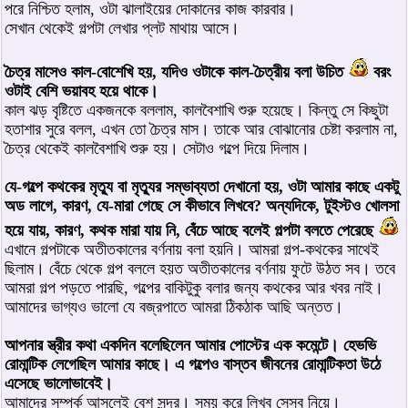
পরে নিশ্চিত হলাম, ওটা ঝালাইয়ের দোকানের কাজ কারবার।
সেখান থেকেই গল্পটা লেখার প্লট মাথায় আসে।
চৈত্র মাসেও কাল-বোশেখি হয়, যদিও ওটাকে কাল-চৈত্রীয় বলা উচিত
বরং
ওটাই বেশি ভয়াবহ হয়ে থাকে।
কাল ঝড় বৃষ্টিতে একজনকে বললাম, কালবৈশাখি শুরু হয়েছে। কিন্তু সে কিছুটা
হতাশার সুরে বলল, এখন তো চৈত্র মাস। তাকে আর বোঝানোর চেষ্টা করলাম না,
চৈত্র থেকেই কালবৈশাখি শুরু হয়। সেটাও গল্পে দিয়ে দিলাম।
যে-গল্পে কথকের মৃত্যু বা মৃত্যুর সম্ভাব্যতা দেখানো হয়, ওটা আমার কাছে একটু
অড লাগে, কারণ, যে-মারা গেছে সে কীভাবে লিখবে? অন্যদিকে, টুইস্টও খোলসা
হয়ে যায়, কারণ, কথক মারা যায় নি, বেঁচে আছে বলেই গল্পটা বলতে পেরেছে
এখানে গল্পটাকে অতীতকালের বর্ণনায় বলা হয়নি। আমরা গল্প-কথকের সাথেই
ছিলাম। বেঁচে থেকে গল্প বললে হয়ত অতীতকালের বর্ণনায় ফুটে উঠত সব। তবে
আমরা গল্প পড়তে পারছি, গল্পের বাকিটুকু বলার জন্য কথকের আর খবর নাই।
আমাদের ভাগ্যও ভালো যে বজ্রপাতে আমরা ঠিকঠাক আছি অন্তত।
আপনার স্ত্রীর কথা একদিন বলেছিলেন আমার পোস্টের এক কমেন্টে। হেভভি
রোমান্টিক লেগেছিল আমার কাছে। এ গল্পেও বাস্তব জীবনের রোমান্টিকতা উঠে
এসেছে ভালোভাবেই।
আমাদের সম্পর্ক আসলেই বেশ সুন্দর। সময় করে লিখব সেসব নিয়ে।