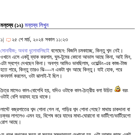
মন্তব্য (১২)
মন্তব্য লিখুন
১|
২৫ শে মার্চ, ২০২৪ সকাল ১১:২৩
সোনাবীজ; অথবা ধুলোবালিছাই
বলেছেন: বিজলি চমকাচ্ছে, কিন্তু শব্দ নেই।
ওখানে এসে একটু ব্যাক করলাম, ঘুম-টুমের কোনো আভাস আছে কিনা, আই মিন,
এটা স্বপ্নে দেখছেন কিনা। অবশ্য আমিও ভাবছিলাম, ওয়েল্ডিং-এর কাজ-টাজ
হতে পারে, কিন্তু তারও ঝি----ন একটা শব্দ আছে কিন্তু। যাই হোক, পরে
কনফার্ম করলেন, ওটা ঝালাই-ই ছিল।
চৈত্র মাসেও কাল-বোশেখি হয়, যদিও ওটাকে কাল-চৈত্রীয় বলা উচিত
বরং
ওটাই বেশি ভয়াবহ হয়ে থাকে।
লাস্টে বজ্রপাতের শব্দ শোনা গেল না, গাড়ির শব্দ শোনা গেছে? মাথায় চাকদানা বা
চক্বর লাগলেও এমন হয়, বিশেষ করে যাদের মাথা-ঘোরানো বা ভার্টিগো/ভার্টিয়েগো
রোগ আছে।
যে-গল্পে কথকের মৃত্যু বা মৃত্যুর সম্ভাব্যতা দেখানো হয়, ওটা আমার কাছে একটু