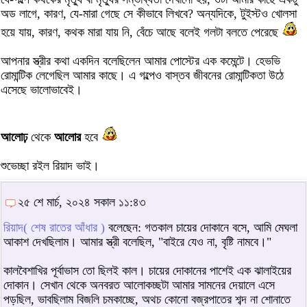
অড লাগে, কারণ, যে-মারা গেছে সে কীভাবে লিখবে? অন্যদিকে, টুইস্টও খোলসা
হয়ে যায়, কারণ, কথক মারা যায় নি, বেঁচে আছে বলেই গলটা বলতে পেরেছে
আপনার স্ত্রীর কথা একদিন বলেছিলেন আমার পোস্টের এক কমেন্টে। হেভভি
রোমান্টিক লেগেছিল আমার কাছে। এ গল্পেও বাস্তব জীবনের রোমান্টিকতা উঠে
এসেছে ভালোভাবেই।
আলোঢ়
থেকে
আলোর
হবে
শুভেচ্ছা রইল রিয়াদ ভাই।
২৫ শে মার্চ, ২০২৪ সকাল ১১:৪৩
রিয়াদ( শেষ রাতের আঁধার )
বলেছেন: গতকাল চায়ের দোকানে বসে, আমি মেঘলা
আকাশ দেখছিলাম। আমার স্ত্রী বলেছিল, "বাইরে যেও না, বৃষ্টি নামবে।"
কালবৈশাখির পূর্বাভাস তো ছিলই কাল। চায়ের দোকানের পাশেই এক ঝালাইয়ের
দোকান। সেখান থেকে অনবরত আলোকচ্ছটা আমার সামনের দেয়ালে এসে
পড়ছিল, ভাবছিলাম বিজলি চমকাচ্ছে, অথচ কোনো বজ্রপাতের শব্দ না শোনাতে