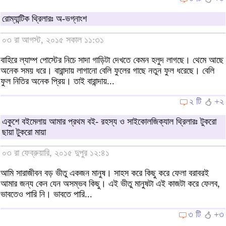
রোম্যান্টিক থ্রিলারঃ অ-ভগ্নাংশ
০৩ রা আগস্ট, ২০১৫ সকাল ১১:৩১
বাহিরে ল্যাম্প পোস্টের নিচে সাদা গাড়িটা দেখতে কেমন হলুদ লাগছে। থেমে আছে
অনেক সময় ধরে। বারান্দায় লাগানো বেলি ফুলের গাছে নতুন ফুল ধরেছে। বেলি
ফুল নিতির অনেক প্রিয়। তাই বারান্দায়...
২ টি
+২
একুশে বইমেলায় আমার প্রথম বই- রহস্য ও সাইকোলজিক্যাল থ্রিলারঃ টুকরো
ছায়া টুকরো মায়া
০৩ রা ফেব্রুয়ারি, ২০১৫ দুপুর ১২:৪১
আমি সারাজীবন বড় ভীতু একজন মানুষ। সাহস করে কিছু করে ফেলা বরাবরই
আমার জন্য কেন যেন অসম্ভব কিছু। এই ভীতু মানুষটা এই কাজটা করে ফেলব,
ভাবতেও পারি নি। ভাবতে পারি...
৩ টি
+৩