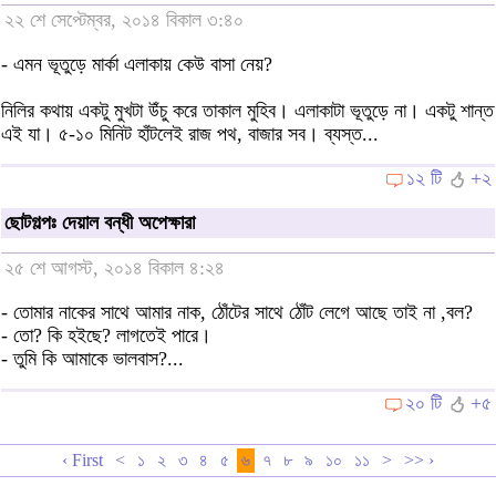
২২ শে সেপ্টেম্বর, ২০১৪ বিকাল ৩:৪০
- এমন ভূতুড়ে মার্কা এলাকায় কেউ বাসা নেয়?
নিলির কথায় একটু মুখটা উঁচু করে তাকাল মুহিব। এলাকাটা ভূতুড়ে না। একটু শান্ত
এই যা। ৫-১০ মিনিট হাঁটলেই রাজ পথ, বাজার সব। ব্যস্ত...
১২ টি
+২
ছোটগল্পঃ দেয়াল বন্ধী অপেক্ষারা
২৫ শে আগস্ট, ২০১৪ বিকাল ৪:২৪
- তোমার নাকের সাথে আমার নাক, ঠোঁটের সাথে ঠোঁট লেগে আছে তাই না ,বল?
- তো? কি হইছে? লাগতেই পারে।
- তুমি কি আমাকে ভালবাস?...
২০ টি
+৫
‹ First
<
১
২
৩
৪
৫
৬
৭
৮
৯
১০
১১
>
>> ›