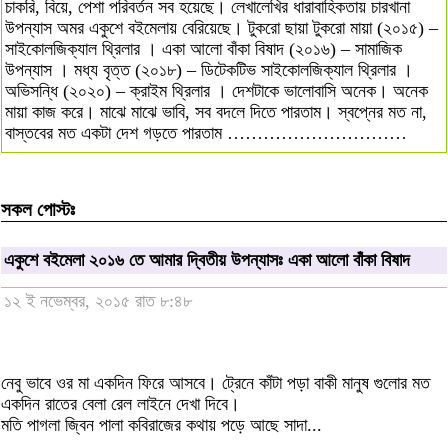
চাকরি, বিয়ে, পেশা পরিবর্তন সব হয়েছে। লেখালেখির ধারাবাহিকতায় চারখানা
উপন্যাস অমর একুশে বইমেলায় বেরিয়েছে। টুকরো ছায়া টুকরো মায়া (২০১৫) –
সাইকোলজিক্যাল থ্রিলার । একা আলো বাঁকা বিষাদ (২০১৬) – সামাজিক
উপন্যাস । মধ্য বৃত্ত (২০১৮) – ডিটেকটিভ সাইকোলজিক্যাল থ্রিলার ।
অভিসন্ধি (২০২০) – ক্রাইম থ্রিলার । দেশটাকে ভালোবাসি অনেক। অনেক
মায়া কাজ করে। মাঝে মাঝে ভাবি, সব বদলে দিতে পারতাম। স্বপ্নের মত না,
বাস্তবের মত একটা দেশ গড়তে পারতাম …………………………
সকল পোস্টঃ
একুশে বইমেলা ২০১৬ তে আমার দ্বিতীয় উপন্যাসঃ একা আলো বাঁকা বিষাদ
১২ ই নভেম্বর, ২০১৫ রাত ৮:৪৮
নেবু ভাবে ওর মা একদিন ফিরে আসবে। ট্রেনে কাঁটা পড়া বাকী মানুষ গুলোর মত
একদিন রাতের বেলা রেল লাইনে দেখা দিবে।
মতি পাগলা জ্বিন পালা কবিরাজের কথায় পড়ে আছে সাদা...