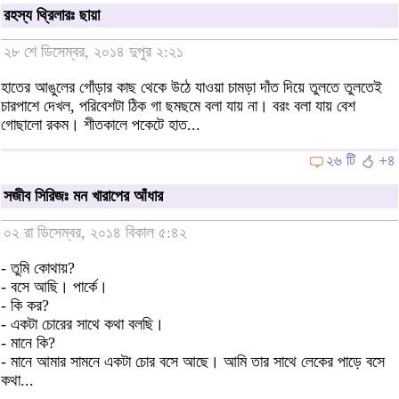
রহস্য থ্রিলারঃ ছায়া
২৮ শে ডিসেম্বর, ২০১৪ দুপুর ২:২১
হাতের আঙুলের গোঁড়ার কাছ থেকে উঠে যাওয়া চামড়া দাঁত দিয়ে তুলতে তুলতেই
চারপাশে দেখল, পরিবেশটা ঠিক গা ছমছমে বলা যায় না। বরং বলা যায় বেশ
গোছালো রকম। শীতকালে পকেটে হাত...
২৬ টি
+৪
সজীব সিরিজঃ মন খারাপের আঁধার
০২ রা ডিসেম্বর, ২০১৪ বিকাল ৫:৪২
- তুমি কোথায়?
- বসে আছি। পার্কে।
- কি কর?
- একটা চোরের সাথে কথা বলছি।
- মানে কি?
- মানে আমার সামনে একটা চোর বসে আছে। আমি তার সাথে লেকের পাড়ে বসে
কথা...