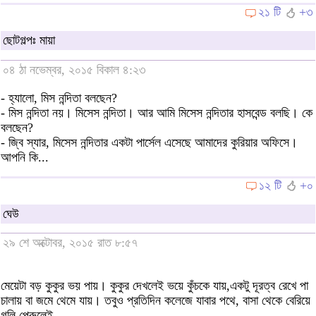
২১ টি
+৩
ছোটগল্পঃ মায়া
০৪ ঠা নভেম্বর, ২০১৫ বিকাল ৪:২৩
- হ্যালো, মিস নন্দিতা বলছেন?
- মিস নন্দিতা নয়। মিসেস নন্দিতা। আর আমি মিসেস নন্দিতার হাসবেন্ড বলছি। কে
বলছেন?
- জ্বি স্যার, মিসেস নন্দিতার একটা পার্সেল এসেছে আমাদের কুরিয়ার অফিসে।
আপনি কি...
১২ টি
+০
ঘেউ
২৯ শে অক্টোবর, ২০১৫ রাত ৮:৫৭
মেয়েটা বড় কুকুর ভয় পায়। কুকুর দেখলেই ভয়ে কুঁচকে যায়,একটু দূরত্ব রেখে পা
চালায় বা জমে থেমে যায়। তবুও প্রতিদিন কলেজে যাবার পথে, বাসা থেকে বেরিয়ে
গলি পেরুলেই...