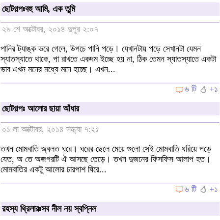
ছোটগল্পঃবহু আমি, এক তুমি
২৯ শে অক্টোবর, ২০১৪ দুপুর ২:০৭
পানির ট্যাঙ্ক ভরে গেলে, উপচে পানি পড়ে। যেখানটায় পড়ে সেখানটা যেমন
স্যাতস্যাতে থাকে, পা রাখতে একদম ইচ্ছে হয় না, ঠিক তেমন স্যাতস্যাতে একটা
ভাব এখন মনের মধ্যে মনে হচ্ছে। এখন...
৬ টি
+১
ছোটগল্পঃ আলোর ছায়া আঁধার
০১ লা অক্টোবর, ২০১৪ সন্ধ্যা ৭:২৫
তখন মোমবাতি জ্বলত ঘরে। ঘরের ছেলে মেয়ে গুলো সেই মোমবাতি ধরিয়ে পড়ে
যেত, অ তে অজগরটি ঐ আসছে তেড়ে। তখন দুজনের ফিসফিস আলাপ হত।
মোমবাতির একটু আলোর চারপাশ ঘিরে...
৬ টি
+১
রহস্য থ্রিলারঃসব নীল নয় স্বপ্নিল