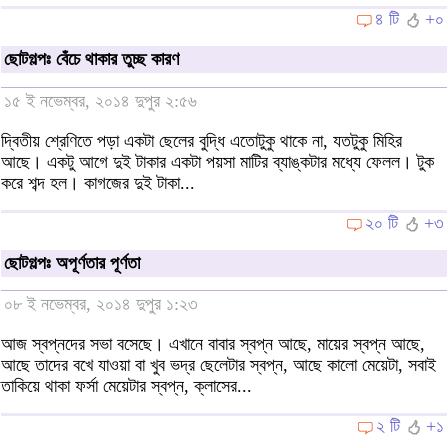
৪ টি
+০
ছোটগল্পঃ বেঁচে থাকার তুচ্ছ কারণ
১৫ ই নভেম্বর, ২০১৪ দুপুর ২:৫৬
দ্বিতীয় শ্রেণিতে পড়া একটা ছেলের বুদ্ধি এতোটুকু থাকে না, যতটুকু মিহির
আছে। একটু আগে দুই টাকার একটা পয়সা মাটির ব্যাঙ্কটার মধ্যে ফেলল। টুক
করে শব্দ হল। কাগজের দুই টাকা...
২০ টি
+৩
ছোটগল্পঃ অপূর্ণতার পূর্ণতা
০৮ ই নভেম্বর, ২০১৪ দুপুর ১:২৩
আজ স্বপ্নদের সভা বসেছে। এখানে বাবার স্বপ্ন আছে, মায়ের স্বপ্ন আছে,
আছে তাদের বখে যাওয়া বা খুব ভদ্র ছেলেটার স্বপ্ন, আছে কালো মেয়েটা, সবাই
তাকিয়ে থাকা ফর্সা মেয়েটার স্বপ্ন, ক্লাসের...
২ টি
+১