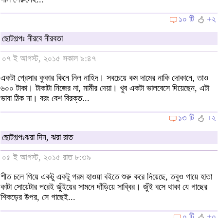
১০ টি
+২
ছোটগল্পঃ নীরবে নীরবতা
০৭ ই আগস্ট, ২০১৫ সকাল ৯:৪৭
একটা প্রেসার কুকার কিনে নিল নাহিদ। সবচেয়ে কম দামের নাকি দোকানে, তাও
৬০০ টাকা। টাকাটা নিজের না, মামীর দেয়া। খুব একটা ভালবেসে দিয়েছেন, এটা
ভাবা ঠিক না। বরং বেশ বিরক্ত...
১৩ টি
+২
ছোটগল্পঃঝরা দিন, ঝরা রাত
০৫ ই আগস্ট, ২০১৫ রাত ৮:৩৯
শীত চলে গিয়ে একটু একটু গরম হাওয়া বইতে শুরু করে দিয়েছে, তবুও গায়ে হাতা
কাটা সোয়েটার পরেই জুঁইয়ের সামনে দাঁড়িয়ে সাব্বির। জুঁই বসে থাকা যে গাছের
শিকড়ের উপর, সে গাছেই...
০ টি
+০