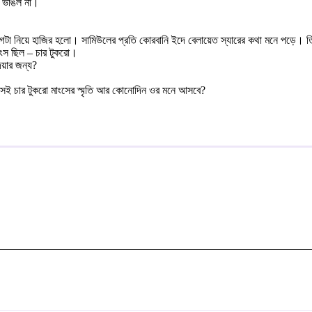
া ভাঙল না।
 ভাগটা নিয়ে হাজির হলো। সামিউলের প্রতি কোরবানি ইদে বেলায়েত স্যারের কথা মনে পড়ে
াংস ছিল – চার টুকরো।
েয়ার জন্য?
েই চার টুকরো মাংসের স্মৃতি আর কোনোদিন ওর মনে আসবে?