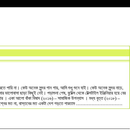
তে পারি না। কেউ অনেক সুন্দর গান গায়, আমি শুধু শুনে যাই। কেউ অনেক সুন্দর নাচে,
ালোবাসা ছাড়া কিছুই নেই। পড়াশুনা শেষ, বুটেক্স থেকে টেক্সটাইল ইঞ্জিনিয়ার হয়ে বের
িলার । একা আলো বাঁকা বিষাদ (২০১৬) – সামাজিক উপন্যাস । মধ্য বৃত্ত (২০১৮) –
পারতাম। স্বপ্নের মত না, বাস্তবের মত একটা দেশ গড়তে পারতাম …………………………