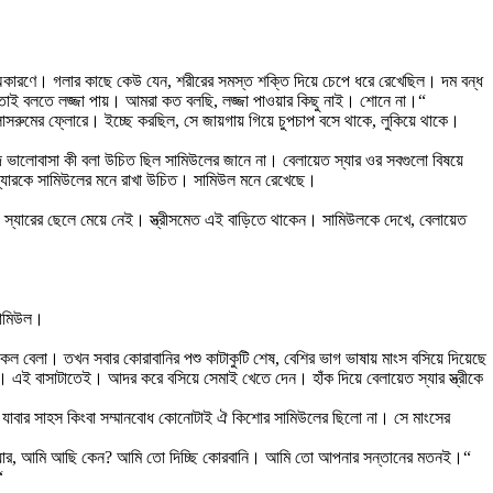
ল অকারণে। গলার কাছে কেউ যেন, শরীরের সমস্ত শক্তি দিয়ে চেপে ধরে রেখেছিল। দম বন্ধ
। তাই বলতে লজ্জা পায়। আমরা কত বলছি, লজ্জা পাওয়ার কিছু নাই। শোনে না।“
াসরুমের ফ্লোরে। ইচ্ছে করছিল, সে জায়গায় গিয়ে চুপচাপ বসে থাকে, লুকিয়ে থাকে।
দ ভালোবাসা কী বলা উচিত ছিল সামিউলের জানে না। বেলায়েত স্যার ওর সবগুলো বিষয়ে
 স্যারকে সামিউলের মনে রাখা উচিত। সামিউল মনে রেখেছে।
ট। স্যারের ছেলে মেয়ে নেই। স্ত্রীসমেত এই বাড়িতে থাকেন। সামিউলকে দেখে, বেলায়েত
 সামিউল।
 বেলা। তখন সবার কোরাবানির পশু কাটাকুটি শেষ, বেশির ভাগ ভাষায় মাংস বসিয়ে দিয়েছে
। এই বাসাটাতেই। আদর করে বসিয়ে সেমাই খেতে দেন। হাঁক দিয়ে বেলায়েত স্যার স্ত্রীকে
সায় যাবার সাহস কিংবা সম্মানবোধ কোনোটাই ঐ কিশোর সামিউলের ছিলো না। সে মাংসের
“স্যার, আমি আছি কেন? আমি তো দিচ্ছি কোরবানি। আমি তো আপনার সন্তানের মতনই।“
“