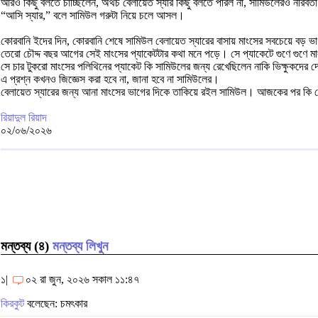
আরও কিছু বলতে চাচ্ছিলেন, অথচ বেলায়েত স্যার কিছু বলতে পারল না, সামিউলেরও নীরবত
“আসি স্যার,” বলে সামিউল গরুটা নিয়ে চলে আসল।
কোরবানি ইদের দিন, কোরবানি শেষে সামিউল বেলায়েত স্যারের বাসায় মাংসের সবচেয়ে বড়
তেরো চৌদ্দ বছর আগের সেই মাংসের প্যাকেটটার কথা মনে পড়ে। সে প্যাকেটে গুণে গুণে ম
সে চার টুকরো মাংসের পলিথিনের প্যাকেট কি সামিউলের জন্য রেখেছিলেন নাকি ভিক্ষুকদের দ
এ প্রশ্ন কখনও জিজ্ঞেস করা হবে না, জানা হবে না সামিউলের।
বেলায়েত স্যারের জন্য আনা মাংসের ভাগের দিকে তাকিয়ে রইল সামিউল। আজকের পর কি স
রিয়াদুল রিয়াদ
০২/০৬/২০২৬
মন্তব্য (৪)
মন্তব্য লিখুন
১|
০২ রা জুন, ২০২৬ সকাল ১১:৪৭
কিরকুট
বলেছেন: চমৎকার