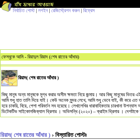
নির্বাচিত পোস্ট
|
লগইন
|
রেজিস্ট্রেশন করুন
|
রিফ্রেস
ফেসবুকে আমি - রিয়াদুল রিয়াদ (শেষ রাতের আঁধার)
রিয়াদ( শেষ রাতের আঁধার )
কিছু মানুষ অন্য মানুষকে মুগ্ধ করার অসীম ক্ষমতা নিয়ে জন্মায়। আর কিছু মানুষের ভিত
আমি শুধু হাত তালি দিয়ে যাই। কেউ অনেক সুন্দর লেখে, আমি শুধু ভেবে যাই, কী করে এত
হয়ে চাকরি, বিয়ে, পেশা পরিবর্তন সব হয়েছে। লেখালেখির ধারাবাহিকতায় চারখানা উপন্য
ডিটেকটিভ সাইকোলজিক্যাল থ্রিলার । অভিসন্ধি (২০২০) – ক্রাইম থ্রিলার । দ
রিয়াদ( শেষ রাতের আঁধার )
› বিস্তারিত পোস্টঃ