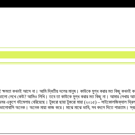
র এই ক্ষমতা কখনই আসে না। আমি দ্বিতীয় দলের মানুষ। কাউকে মুগ্ধ করার মত কিছু কখনই কর
 ভালো লেখে কেউ? আমিও লিখি। তবে তা কাউকে মুগ্ধ করার মত কিছু না। আমার লেখায় আমার ভ
াস অমর একুশে বইমেলায় বেরিয়েছে। টুকরো ছায়া টুকরো মায়া (২০১৫) – সাইকোলজিক্যাল থ্র
েশটাকে ভালোবাসি অনেক। অনেক মায়া কাজ করে। মাঝে মাঝে ভাবি, সব বদলে দিতে 