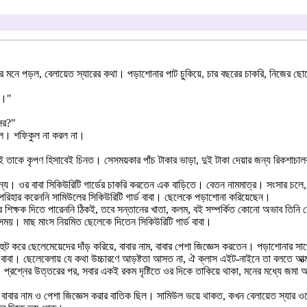
র মনে পড়ল, বেলায়েত স্যারের কথা। পড়াশোনার পাট চুকিয়ে, চার বছরের চাকরি, নিজের ছোটো
ে।"
ের?"
কুল। শফিকুল না করল না।
 তাকে কৃপণ হিসাবেই চিনত। সেসময়কার পাঁচ টাকার ভাড়া, দুই টাকা দেয়ার জন্য রিকশাচালক
জন্য। ওর বাবা সিকিউরিটি গার্ডের চাকরি করতেন এক বাড়িতে। বেতন নামমাত্র। সংসার চলে,
রিহার করেননি সামিউলের সিকিউরিটি গার্ড বাবা। ছেলেকে পড়াশোনা করিয়েছেন।
ের শিক্ষক দিতে পারেননি ঠিকই, তবে সন্তানের খাতা, কলম, বই সম্পর্কিত কোনো অভাব তিন
সময়। মাছ মাংস নিয়মিত ছেলেকে দিতেন সিকিউরিটি গার্ড বাবা।
হুট করে ছেলেমেয়েদের দাঁড় করিয়ে, বাবার নাম, বাবার পেশা জিজ্ঞেস করতেন। পড়াশোনার স
াবা। ছেলেবেলায় যে কথা উচ্চারণে আড়ষ্টতা আসত না, ঐ ক্লাস এইট-নাইনে তা বলতে আত্মস
প্রশ্নের উত্তরের পর, সবার একই রকম দৃষ্টিতে ওর দিকে তাকিয়ে থাকা, মনের মধ্যে জমা অ
 বাবার নাম ও পেশা জিজ্ঞেস করার বাতিক ছিল। সামিউল ভয়ে থাকত, কখন বেলায়েত স্যার ওক