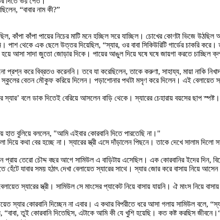
্তর দিতে ভয় পেত।
ছিলেন, “বাবার নাম কী?”
ছিল, কাঁপা কাঁপা পায়ের নিচের মাটি মনে হচ্ছিল সরে যাচ্ছিল। চোখের কোণটা ভিজে উঠছি
ি। পাশ থেকে এক ছেলে উত্তর দিয়েছিল, “স্যার, ওর বাবা সিকিউরিটি গার্ডের চাকরি করে
ন হয়ে আসা সাদা জুতো জোড়ার দিকে। পায়ের আঙুল দিয়ে ঘষে ঘষে জায়গা করতে চাচ্ছিল ক্ল
প্রশ্ন করে বিব্রতও করেননি। তবে যা করেছিলেন, তাকে করুণা, সাহায্য, মায়া নাকি নিখা
 দিলেন, স্কুলের বেতন মৌকুফ করিয়ে দিলেন। পড়াশোনার পথটা মসৃণ করে দিলেন। এই বেলায়েত
্যার স্যার’ বলে ডাক দিতেই বেরিয়ে আসলেন বাড়ি থেকে। স্যারের চেহারায় বয়সের ছাপ স্পষ্
থায় হাত বুলিয়ে বললেন, "আমি এইবার কোরবানি দিতে পারতেছি না।"
 দিয়ে কথা বের হচ্ছে না। স্যারের স্ত্রী এসে দাঁড়ালেন পিছনে। তাকে দেখে সালাম দিলো
প্রায় তেরো চৌদ্দ বছর আগে সামিউল এ বাড়িটায় এসেছিল। এক কোরবানির ইদের দিন, বিকেল
 হেঁটে যাবার সময় হঠাৎ দেখা বেলায়েত স্যারের সাথে। স্যার জোর করে বাসায় নিয়ে আসেন
েলায়েত স্যারের স্ত্রী। সামিউল সে মাংসের প্যাকেট নিয়ে বাসায় যায়নি। ঐ মাংস নিয়ে বা
য়েত স্যার কোরবানি দিচ্ছেন না এবার। এ কথার বিপরীতে ধরে আসা গলায় সামিউল বলে, 
 “বাবা, তুই কোরবানি দিতেছিস, এটাকে আমি কী যে খুশি হয়েছি। কত কষ্ট করছিস জীবনে।