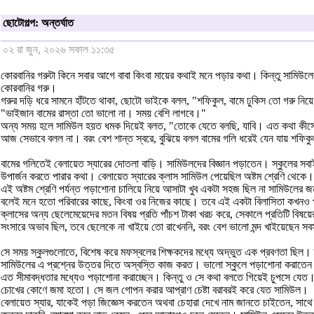
ছোটোগল্প: অন্তর্ঘাত
০২ রা জুন, ২০২৬ সকাল ১১:৩৫
কোরবানির গরুটা কিনে সবার আগে বাবা কিংবা মায়ের কথাই মনে পড়ার কথা। কিন্তু সামিউলে
কোরবানির গরু।
গরুর দড়ি ধরে সামনে হাঁটতে থাকা, ছোটো ভাইকে বলল, "শফিকুল, বামে ঢুকিস তো গরু নিয়
"ভাইজান বামের রাস্তা তো ভালো না। সময় বেশি লাগবে।"
অন্য সময় হলে সামিউল হয়ত ধমক দিয়েই বলত, "তোকে যেতে বলছি, যাবি। এত কথা কীস
আজ সেভাবে বলল না। বরং বেশ শান্ত স্বরে, বুঝিয়ে বলল বামের গলি ধরেই যেন যায় শফি
বামের গলিতেই বেলায়েত স্যারের দোতলা বাড়ি। সামিউলদের বিজ্ঞান পড়াতেন। স্কুলের সবাই
উপার্জন করতে পারার কথা। বেলায়েত স্যারের ক্লাস সামিউল পেয়েছিল অষ্টম শ্রেণি থেকে।
এই অষ্টম শ্রেণি পর্যন্ত পড়াশোনা চালিয়ে নিয়ে আসাটা খুব একটা সহজ ছিল না সামিউলের 
বলেই মনে হতো পরিবারের কাছে, কিংবা ওর নিজের কাছে। তবে এই একটা বিলাসিতা কখনও প
ক্লাসের অন্য ছেলেমেয়েদের মতন বিষয় প্রতি পাঁচশ টাকা খরচ করে, সেকালে প্রতিটি বিষয়
সংসারে অভাব ছিল, তবে ছেলেকে না খাইয়ে তো রাখেননি, বরং বেশ ভালো মন্দ খাইয়েছেন সব
সে সময় স্কুলগুলোতে, বিশেষ করে মফস্বলের শিক্ষকদের মধ্যে অদ্ভুত এক প্রবণতা ছিল। 
সামিউলের এ প্রশ্নের উত্তর দিতে অস্বস্তি কাজ করত। ভালো স্কুলে পড়াশোনা করাতেন ব
এত সীমাবদ্ধতার মধ্যেও পড়াশোনা করাচ্ছেন। কিন্তু ও সে কথা বলতে গিয়েই চুপসে যেত। 
চোখের কোণে জমা হতো। সে জল গোপন করার আপ্রাণ চেষ্টা বরাবরই করে যেত সামিউল।
বেলায়েত স্যার, যাকেই পড়া জিজ্ঞেস করতেন অথবা চেহারা দেখে নাম জানতে চাইতেন, সাথে