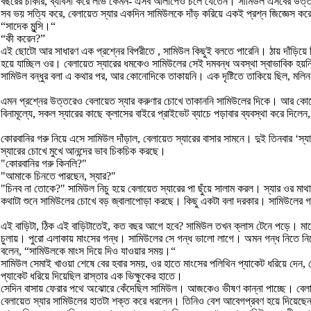
বছরের চাকরি, ব্যাবসা করে লাভ কেমন- এসব আলাপেও চলে যেতেন। সামিউল এসবের উত
সব ভয় সত্যি করে, বেলায়েত স্যার একদিন সামিউলকে দাঁড় করিয়ে একই প্রশ্ন জিজ্ঞেস করে
“সাদেক মুন্সি।“
“কী করেন?”
এই ছোটো আর সাধারণ এক প্রশ্নের বিপরীতে , সামিউল কিছুই বলতে পারেনি। ঠায় দাঁড়িয়ে 
হয়ে যাচ্ছিল ওর। বেলায়েত স্যারের ধমকেও সামিউলের সেই দমবন্ধ অবস্থা স্বাভাবিক হয়ন
সামিউল বন্ধুর বলা এ কথার পর, আর কোনোদিকে তাকায়নি। এক দৃষ্টিতে তাকিয়ে ছিল, মলি
এমন প্রশ্নের উত্তরেও বেলায়েত স্যার করুণার চোখে তাকাননি সামিউলের দিকে। আর কোনো 
বিনামূল্যে, সকল স্যারের কাছে ক্লাসের বাইরে প্রাইভেট ব্যাচে পড়াবার ব্যবস্থা করে
কোরবানির গরু নিয়ে এসে সামিউল দাঁড়াল, বেলায়েত স্যারের বাসার সামনে। দুই তিনবার ‘স
স্যারের চোখে মুখে আনন্দের ভাব চিকচিক করছে।
"কোরবানির গরু কিনলি?"
"আমাকে চিনতে পারছেন, স্যার?"
"চিনব না তোকে?" সামিউল নিচু হয়ে বেলায়েত স্যারের পা ছুঁয়ে সালাম করল। স্যার ওর মা
কথাটা শুনে সামিউলের চোখে বড় জ্বালাপোড়া করছে। কিছু একটা বলা দরকার। সামিউলের গলা
এই বাড়িটা, ঠিক এই বাড়িটাতেই, কত বছর আগে হবে? সামিউল তখন ক্লাস টেনে পড়ে। মানে 
চুলায়। পুরো এলাকায় মাংসের গন্ধ। সামিউলের সে গন্ধ ভালো লাগে। অমন গন্ধ নিতে নিতে
বলেন, “সামিউলকে মাংস দিয়ে দিও যাওয়ার সময়।“
সামিউল সেমাই খাওয়া শেষে বের হবার সময়, ওর হাতে মাংসের পলিথিন প্যাকেট ধরিয়ে দেন, ব
প্যাকেট ধরিয়ে দিয়েছিল রাস্তার এক ভিক্ষুকের হাতে।
সেদিন বাসায় ফেরার পথে অঝোরে কেঁদেছিল সামিউল। আজকেও ভীষণ কান্না পাচ্ছে। বেলা
বেলায়েত স্যার সামিউলের হাতটা শক্ত করে ধরলেন। তিনিও বেশ আবেগপ্রবণ হয়ে দিয়েছেন,