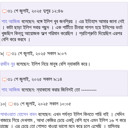
৩১ শে জুলাই, ২০২৫ দুপুর ১২:৪৬
শাহ আজিজ
বলেছেন: বঙ্গে ইলিশ খুব জনপ্রিয় । এর ইতিহাস আমার জানা নেই
। কাটা ছাড়া ইলিশ সবার পছন্দ । এক পার্টিতে চীনারা পাগল হয়ে ইলিশের ভর্তা
খুজছিল কিন্তু আয়োজক অল্প পরিমান করেছিল । প্রতিশ্রুতি দিয়েছিল এরপর
বেশি করে করবে ।
৯|
৩১ শে জুলাই, ২০২৫ সকাল ৯:০৭
রাজীব নুর
বলেছেন: ইলিশ নিয়ে মানুষ বেশি ন্যাকামি করে।
৩১ শে জুলাই, ২০২৫ সকাল ৯:১৪
শাহ আজিজ
বলেছেন: ন্যাকামো করার জিনিসই তো ---------
১০|
৩১ শে জুলাই, ২০২৫ সকাল ১০:০৫
সাখাওয়াত হোসেন বাবন
বলেছেন: এখন পর্যন্ত ইলিশ কিনতে পারি নাই । সেদিন
বাজারে গিয়ে দেখলাম , আধা কেজির চেয়ে একটু বেশি হবে এমন ইলিশ ১৬ শ করে
চাচ্ছে । এর চেয়ে তো গোস্ত খাওয়া ভালো মনে করে চলে এসেছি । হাসিনার