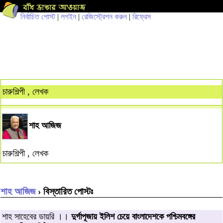
নির্বাচিত পোস্ট
|
লগইন
|
রেজিস্ট্রেশন করুন
|
রিফ্রেস
চারুশিল্পী , লেখক
শাহ আজিজ
চারুশিল্পী , লেখক
শাহ আজিজ
› বিস্তারিত পোস্টঃ
শাহ সাহেবের ডায়রি ।।
দুর্গাপূজায় ইলিশ চেয়ে বাংলাদেশকে পশ্চিমবঙ্গের