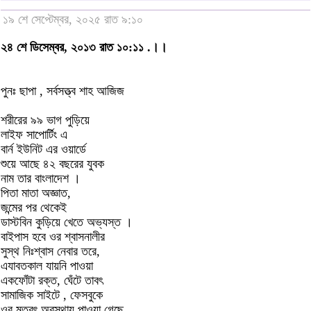
১৯ শে সেপ্টেম্বর, ২০২৫ রাত ৯:১০
২৪ শে ডিসেম্বর, ২০১৩ রাত ১০:১১ .।।
পুনঃ ছাপা , সর্বসত্ত্ব শাহ আজিজ
শরীরের ৯৯ ভাগ পুড়িয়ে
লাইফ সাপোর্টিং এ
বার্ন ইউনিট এর ওয়ার্ডে
শুয়ে আছে ৪২ বছরের যুবক
নাম তার বাংলাদেশ ।
পিতা মাতা অজ্ঞাত,
জন্মের পর থেকেই
ডাস্টবিন কুড়িয়ে খেতে অভ্যস্ত ।
বাইপাস হবে ওর শ্বাসনালীর
সুস্থ নিঃশ্বাস নেবার তরে,
এযাবতকাল যায়নি পাওয়া
একফোঁটা রক্ত, ঘেঁটে তাবৎ
সামাজিক সাইটে , ফেসবুকে
ওর মৃতবৎ অবস্থায় পাওয়া গেছে