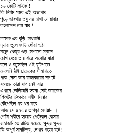
১৬ কোটি লাইক !
কি নির্মম সময় এই অভাগার
পুড়ে ছারখার তবু নয় মাথা নোয়াবার
বাংলাদেশ নাম যার !
ঢামেক এর বুড়ি মেথরানী
দ্যায় তুলে জাউ ধোঁয়া ওঠা
নতুন খেজুর গুড় মেশানো স্বাদে
চোখ বেয়ে তার ঝরে অঝোর ধারা
বলে ও জন্মেছিল ওই ফুটপাতে
মেলেনি ঠাই ঢামেকের সীমানাতে
পাক সেনা আর রাজাকারের দাপটে ।
বলেছে তারা বাপ নেই যার
এখানে ডেলিভারি হয়না সেই জারজের
শিশুটির চিৎকারে শহীদ মিনার
কেঁপেছিল থর থর করে
আজ সে ৪২এর তাগড়া জোয়ান ।
গোটা শরীরে হাজার পেট্রোল বোমার
রাহাজানিতে রচিত হয়েছে ক্ষুদ্র ক্ষুদ্র
কি অপূর্ব মানচিত্র, দেখার মতো বটে!