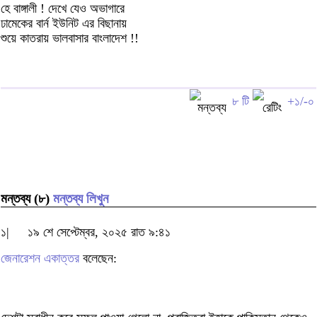
হে বাঙ্গালী ! দেখে যেও অভাগারে
ঢামেকের বার্ন ইউনিট এর বিছানায়
শুয়ে কাতরায় ভালবাসার বাংলাদেশ !!
৮ টি
+১/-০
মন্তব্য (৮)
মন্তব্য লিখুন
১|
১৯ শে সেপ্টেম্বর, ২০২৫ রাত ৯:৪১
জেনারেশন একাত্তর
বলেছেন: