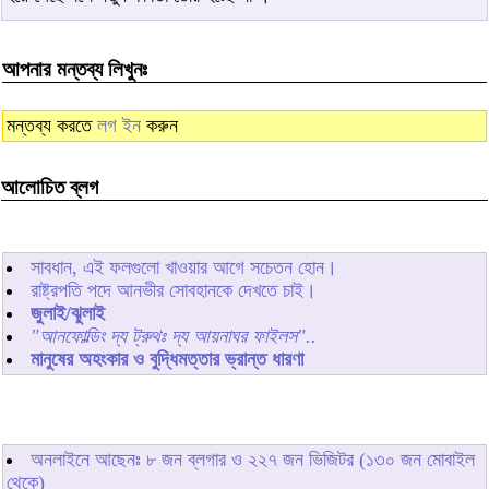
আপনার মন্তব্য লিখুনঃ
মন্তব্য করতে
লগ ইন
করুন
আলোচিত ব্লগ
সাবধান, এই ফলগুলো খাওয়ার আগে সচেতন হোন।
রাষ্ট্রপতি পদে আনভীর সোবহানকে দেখতে চাই।
জুলাই/ঝুলাই
"আনফোল্ডিং দ্য ট্রুথঃ দ্য আয়নাঘর ফাইলস"..
মানুষের অহংকার ও বুদ্ধিমত্তার ভ্রান্ত ধারণা
অনলাইনে আছেনঃ
৮
জন ব্লগার ও
২২৭
জন ভিজিটর (১৩০ জন মোবাইল
থেকে)