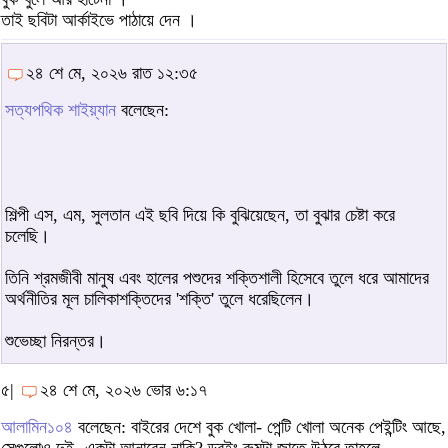
তাই ছবিটা আর্কাইভে পাঠায়ে দেন ।
২৪ শে মে, ২০২৬ রাত ১২:৩৫
সত্যপথিক শাইয়্যান
বলেছেন:
শিল্পী এস, এম, সুলতান এই ছবি দিয়ে কি বুঝিয়েছেন, তা বুঝার চেষ্টা করে
চলেছি।
তিনি শ্রমজীবী মানুষ এবং হালের পশুদের শক্তিশালী হিসেবে তুলে ধরে আমাদের
অর্থনীতির মূল চালিকাশক্তিদের 'শক্তি' তুলে ধরেছিলেন।
শুভেচ্ছা নিরন্তর।
৫|
২৪ শে মে, ২০২৬ ভোর ৬:১৭
আলামিন১০৪
বলেছেন: বাইরের দেশে বুক খোলা- পেন্টি খোলা অনেক পেইন্টিং আছে,
সেগুলোও দুই- একটা আনাবেন নাকি? ড্রইং রুমটা জাতে উঠবে তাহলে-