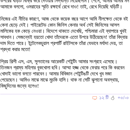
উপরের ঘড়িটি বিক্রি করে দেওয়ার সিদ্ধান্ত নিয়েছিলাম। শেসে, আমার আমার মন
আমাকে বললো, ওমরাহের স্মৃতি রক্ষার্থে রেখে দাও! তাই, রেখে দিয়েছি ঘড়িটি।
নিজের এই নীতির কারণে, আজ থেকে কয়েক বছর আগে আমি নীলক্ষেত থেকে বই
কেনা ছেড়ে দেই। পাইরেটেড কোন জিনিস কেনার অর্থ সেই জিনিসের আসল
মালিকের হক কেড়ে নেওয়া। বিদেশে থাকতে দেখেছি, পশ্চিমারা এই ব্যাপারে খুবই
সাবধান। সেজন্যেই হয়তো খোদা তাঁদেরকে এতো উপরে উঠিয়েছেন! তাঁরা বিদ্যার
দাম দিতে পারে। ইন্টেলেকচুয়াল প্রপার্টি রাইটসকে তাঁরা যেভাবে মর্যাদা দেয়, তা
শ্রদ্ধা করার মতো!
প্রিয় শিল্পী এস, এম, সুলতানের আরেকটি পেইন্টিং আমার সংগ্রহে এসেছে।
তিনজন গ্রাম্য মহিলার বুকখোলা ছবি। আম্মা হজ্জ থেকে ফেরার পরে কি করবেন
খোদাই ভালো বলতে পারবেন। আমার বিবিজান পেইন্টিঙটি দেখে খুব মজা
পেয়েছেন। আমিও মাঝে মাঝে মুচকি হাসি। থাক না সেটি ঝুলানো অবস্থায়,
কিছুদিনের জন্যে হলেও!
১২ টি
+০/-০