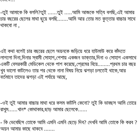
-তুই আমাকে কি বললি?তুই ......তুই .....আমি আজকে সত্যি বলছি,এই আমার
চার বছরের ছেলের মাথা ছুয়ে বলছি.......আমি আর তোর মত কুত্তার বাচ্চার সাথে
থাকবো না ,
এই কথা বলেই চার বছরের ছেলে অয়নকে জড়িয়ে ধরে হাউমাউ করে কাঁদতে
লাগলো দিনা,দিনার স্বামী সোহাগ,পেশায় একজন ডাক্তার,দিনা ও সোহাগ একসাথে
একটি বেসরকারী মেডিকেল থেকে পাশ করেছে,প্রেমের বিয়ে........প্রথম চার বছর
খুব ভালো কাটলেও তার পর থেকে নানা বিষয় নিয়ে ঝগড়া চলতেই থাকে,আর
বর্তমানে তাদের ঝগড়া এই পর্যায়ে আছে,
-ওই তুই আমার বাচ্চার মাথা ধরে কসম কাটলি কেনো? তুই কি ভাবছস আমি তোরে
রাখুম......খান* কোথাকার,ছাড় আমার ছেলেকে......
- কি ভেবেছিস তোকে আমি এমনি এমনি ছেড়ে দিব? দেখবি আমি তোকে কি করব ?
অয়ন আমার কাছে থাকবে .......