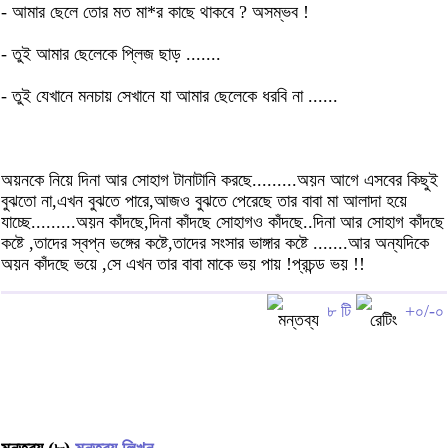
- আমার ছেলে তোর মত মা*র কাছে থাকবে ? অসম্ভব !
- তুই আমার ছেলেকে প্লিজ ছাড় .......
- তুই যেখানে মনচায় সেখানে যা আমার ছেলেকে ধরবি না ......
অয়নকে নিয়ে দিনা আর সোহাগ টানাটানি করছে.........অয়ন আগে এসবের কিছুই
বুঝতো না,এখন বুঝতে পারে,আজও বুঝতে পেরেছে তার বাবা মা আলাদা হয়ে
যাচ্ছে.........অয়ন কাঁদছে,দিনা কাঁদছে সোহাগও কাঁদছে..দিনা আর সোহাগ কাঁদছে
কষ্টে ,তাদের স্বপ্ন ভঙ্গের কষ্টে,তাদের সংসার ভাঙ্গার কষ্টে .......আর অন্যদিকে
অয়ন কাঁদছে ভয়ে ,সে এখন তার বাবা মাকে ভয় পায় !প্রচন্ড ভয় !!
৮ টি
+০/-০