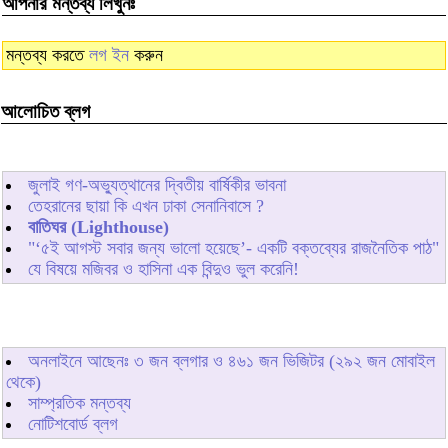
আপনার মন্তব্য লিখুনঃ
মন্তব্য করতে
লগ ইন
করুন
আলোচিত ব্লগ
জুলাই গণ-অভ্যুত্থানের দ্বিতীয় বার্ষিকীর ভাবনা
তেহরানের ছায়া কি এখন ঢাকা সেনানিবাসে ?
বাতিঘর (Lighthouse)
"‘৫ই আগস্ট সবার জন্য ভালো হয়েছে’- একটি বক্তব্যের রাজনৈতিক পাঠ"
যে বিষয়ে মজিবর ও হাসিনা এক বিন্দুও ভুল করেনি!
অনলাইনে আছেনঃ
৩
জন ব্লগার ও
৪৬১
জন ভিজিটর (২৯২ জন মোবাইল
থেকে)
সাম্প্রতিক মন্তব্য
নোটিশবোর্ড ব্লগ