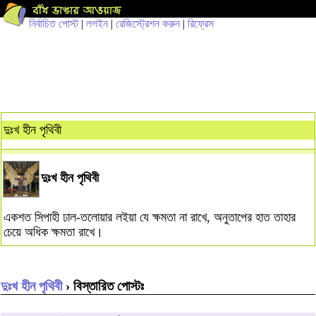
নির্বাচিত পোস্ট
|
লগইন
|
রেজিস্ট্রেশন করুন
|
রিফ্রেস
দুঃখ হীন পৃথিবী
দুঃখ হীন পৃথিবী
একশত সিপাহী ঢাল-তলোয়ার লইয়া যে ক্ষমতা না রাখে, অনুতাপের হাত তাহার
চেয়ে অধিক ক্ষমতা রাখে।
দুঃখ হীন পৃথিবী
› বিস্তারিত পোস্টঃ