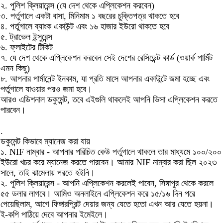
২. পুলিশ ক্লিয়ারেন্স (যে দেশ থেকে এপ্লিকেশন করবেন)
৩. পর্তুগালে একটা বাসা, মিনিমাম ১ বছরের চুক্তিপত্র থাকতে হবে
৪. পর্তুগালে ব্যাংক একাউন্ট এবং ১৬ হাজার ইউরো থাকতে হবে
৫. ট্রাভেল ইন্সুরেন্স
৬. ফ্লাইটের টিকিট
৭. যে দেশ থেকে এপ্লিকেশন করবেন সেই দেশের রেসিডেন্ট কার্ড (ওয়ার্ক পার্মিট
এমন কিছু)
৮. আপনার পার্মানেন্ট ইনকাম, যা প্রতি মাসে আপনার একাউন্টে জমা হচ্ছে এবং
পর্তুগালে যাওয়ার পরও জমা হবে।
আরও এডিশনাল ডকুমেন্ট, তবে এইগুলি থাকলেই আপনি ভিসা এপ্লিকেশন করতে
পারবেন।
.
ডকুমেন্ট কিভাবে ম্যানেজ করা যায়
১. NIF নাম্বার - আপনার পরিচিত কেউ পর্তুগালে থাকলে তার মাধ্যমে ১০০/২০০
ইউরো খচর করে ম্যানেজ করতে পারবেন। আমার NIF নাম্বার করা ছিল ২০২৩
সালে, তাই ঝামেলায় পরতে হইনি।
২. পুলিশ ক্লিয়ারেন্স - আপনি এপ্লিকেশন করলেই পাবেন, সিঙ্গাপুর থেকে করলে
৫৫ ডলার লাগবে। আমিও অনলাইনে এপ্লিকেশন করে ১৫/১৬ দিন পরে
পেয়েছিলাম, আগে ফিঙ্গারপ্রিন্ট দেয়ার জন্য যেতে হতো এখন আর যেতে হয়না।
ই-কপি পাঠিয়ে দেবে আপনার ইমেইলে।