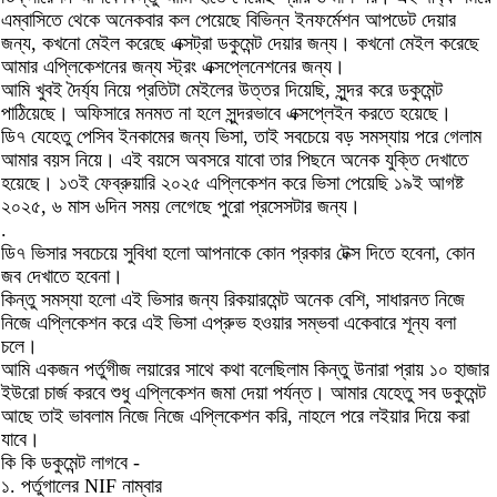
এম্বাসিতে থেকে অনেকবার কল পেয়েছে বিভিন্ন ইনফর্মেশন আপডেট দেয়ার
জন্য, কখনো মেইল করেছে এক্সট্রা ডকুমেন্ট দেয়ার জন্য। কখনো মেইল করেছে
আমার এপ্লিকেশনের জন্য স্ট্রং এক্সপ্লেনেশনের জন্য।
আমি খুবই দৈর্য্য নিয়ে প্রতিটা মেইলের উত্তর দিয়েছি, সুন্দর করে ডকুমেন্ট
পাঠিয়েছে। অফিসারে মনমত না হলে সুন্দরভাবে এক্সপ্লেইন করতে হয়েছে।
ডি৭ যেহেতু পেসিব ইনকামের জন্য ভিসা, তাই সবচেয়ে বড় সমস্যায় পরে গেলাম
আমার বয়স নিয়ে। এই বয়সে অবসরে যাবো তার পিছনে অনেক যুক্তি দেখাতে
হয়েছে। ১৩ই ফেব্রুয়ারি ২০২৫ এপ্লিকেশন করে ভিসা পেয়েছি ১৯ই আগষ্ট
২০২৫, ৬ মাস ৬দিন সময় লেগেছে পুরো প্রসেসটার জন্য।
.
ডি৭ ভিসার সবচেয়ে সুবিধা হলো আপনাকে কোন প্রকার টেক্স দিতে হবেনা, কোন
জব দেখাতে হবেনা।
কিন্তু সমস্যা হলো এই ভিসার জন্য রিকয়ারমেন্ট অনেক বেশি, সাধারনত নিজে
নিজে এপ্লিকেশন করে এই ভিসা এপ্রুভ হওয়ার সম্ভবা একেবারে শূন্য বলা
চলে।
আমি একজন পর্তুগীজ লয়ারের সাথে কথা বলেছিলাম কিন্তু উনারা প্রায় ১০ হাজার
ইউরো চার্জ করবে শুধু এপ্লিকেশন জমা দেয়া পর্যন্ত। আমার যেহেতু সব ডকুমেন্ট
আছে তাই ভাবলাম নিজে নিজে এপ্লিকেশন করি, নাহলে পরে লইয়ার দিয়ে করা
যাবে।
কি কি ডকুমেন্ট লাগবে -
১. পর্তুগালের NIF নাম্বার