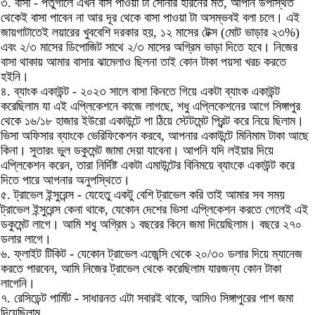
৩. বাসা - পর্তুগালে এখন বাস পাওয়া টা সোনার হরিনের মত, আপনি উপস্থিত
থেকেই বাসা পাবেন না আর দূর থেকে বাসা পাওয়া টা অসম্ভবই বলা চলে। এই
জায়গাটাতেই লয়ারের খুববেশি দরকার হয়, ১২ মাসের টেক্স (মোট ভাড়ার ২৩%)
এবং ২/৩ মাসের ডিপোজিট সাথে ২/৩ মাসের অগ্রিম ভাড়া দিতে হবে। নিজের
বাসা থাকায় আমার বাসার ঝামেলাও ছিলনা তাই কোন টাকা পয়সা খরচ করতে
হইনি।
৪. ব্যাংক একাউন্ট - ২০২৩ সালে বাসা কিনতে গিয়ে একটা ব্যাংক একাউন্ট
করেছিলাম যা এই এপ্লিকেশনে কাজে লাগছে, শধু এপ্লিকেশনের আগে সিঙ্গাপুর
থেকে ১৬/১৮ হাজার ইউরো একাউন্টে পা ঠিয়ে স্টেটমেন্ট প্রিন্ট করে নিয়ে ছিলাম।
ভিসা অফিসার ব্যাংকে ভেরিফিকেশন করবে, আপনার একাউন্টে মিনিমাম টাকা আছে
কিনা। সুতারং ভুল ডকুমেন্ট জামা দেয়া যাবেনা। আপনি যদি লইয়ার দিয়ে
এপ্লিকেশন করেন, তারা নির্দিষ্ট একটা এমাউন্টের বিনিময়ে ব্যাংকে একাউন্ট করে
দিতে পারে আপনার অনুপস্থিতে।
৫. ট্রাভেল ইন্সুরেন্স - যেহেতু একটু বেশি ট্রাভেল করি তাই আমার সব সময়
ট্রাভেল ইন্সুরেন্স কেনা থাকে, যেকোন দেশের ভিসা এপ্লিকেশন করতে গেলেই এই
ডকুমেন্ট লাগে। আমি শধু অগ্রিম ১ বছরের কিনে জমা দিয়েছিলাম। বছরে ২৭০
ডলার লাগে।
৬. ফ্লাইট টিকিট - যেকোন ট্রাভেল এজেন্সি থেকে ২০/৩০ ডলার দিয়ে ম্যানেজ
করতে পারবেন, আমি নিজের ট্রাভেল থেকে করেছিলাম যারজন্য কোন টাকা
লাগেনি।
৭. রেসিডেন্ট পার্মিট - সাধারনত এটা সবারই থাকে, আমিও সিঙ্গাপুরের পাশ জমা
দিয়েছিলাম