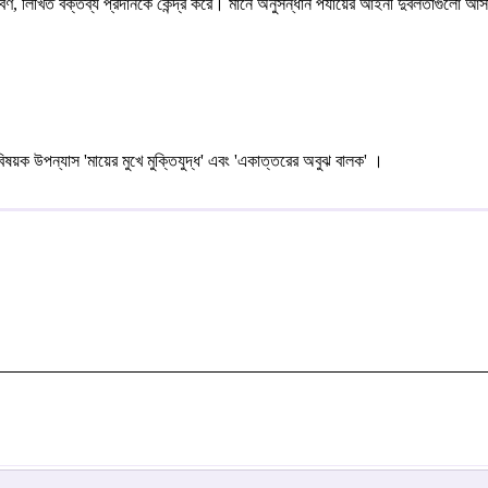
শ্রবণ, লিখিত বক্তব্য প্রদানকে কেন্দ্র করে। মানে অনুসন্ধান পর্যায়ের আইনী দুর্বলতাগু
 বিষয়ক উপন্যাস 'মায়ের মুখে মুক্তিযুদ্ধ' এবং 'একাত্তরের অবুঝ বালক' ।