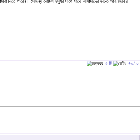
লো আসামীরা নিতে পারেন। সেজন্য নোটিশ ইস্যুর সাথে সাথে আসামীদের উচিত আইনজীবীর
৫ টি
+০/-০