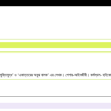
মায়ের মুখে মুক্তিযুদ্ধ’ ও ‘একাত্তরের অবুঝ বালক’ এর লেখক। পেশায়-আইনজীবী। কর্মস