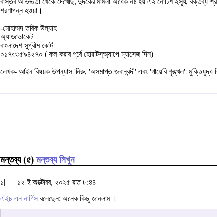
বাস্তব অভিজ্ঞতা থেকে দেখেছি, দুদকের মামলা অর্ধেক নষ্ট হয় এই নোটিশ ইস্যু, বক্তব্য 
শরণাপন্ন হওয়া।
-মোহাম্মদ তরিক উল্যাহ
অ্যাডভোকেট
বাংলাদেশ সুপ্রীম কোর্ট
০১৭৩৩৫৯৪২৭০ ( কল করার পূর্বে হোয়াটস্অ্যাপে ম্যাসেজ দিন)
লেখক- আইন বিষয়ক উপন্যাস 'নিরু, 'অসমাপ্ত জবানবন্দী' এবং 'গায়েবি শৃঙ্খল'; মুক্তিযুদ্ধ
মন্তব্য (৫)
মন্তব্য লিখুন
১|
১২ ই অক্টোবর, ২০২৫ রাত ৮:৪৪
এইচ এন নার্গিস
বলেছেন: অনেক কিছু জানলাম ।