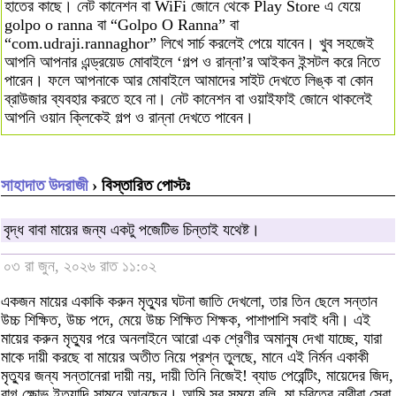
হাতের কাছে। নেট কানেশন বা WiFi জোনে থেকে Play Store এ যেয়ে
golpo o ranna বা “Golpo O Ranna” বা
“com.udraji.rannaghor” লিখে সার্চ করলেই পেয়ে যাবেন। খুব সহজেই
আপনি আপনার এন্ড্রয়েড মোবাইলে ‘গল্প ও রান্না’র আইকন ইন্সটল করে নিতে
পারেন। ফলে আপনাকে আর মোবাইলে আমাদের সাইট দেখতে লিঙ্ক বা কোন
ব্রাউজার ব্যবহার করতে হবে না। নেট কানেশন বা ওয়াইফাই জোনে থাকলেই
আপনি ওয়ান ক্লিকেই গল্প ও রান্না দেখতে পাবেন।
সাহাদাত উদরাজী
› বিস্তারিত পোস্টঃ
বৃদ্ধ বাবা মায়ের জন্য একটু পজেটিভ চিন্তাই যথেষ্ট।
০৩ রা জুন, ২০২৬ রাত ১১:০২
একজন মায়ের একাকি করুন মৃত্যুর ঘটনা জাতি দেখলো, তার তিন ছেলে সন্তান
উচ্চ শিক্ষিত, উচ্চ পদে, মেয়ে উচ্চ শিক্ষিত শিক্ষক, পাশাপাশি সবাই ধনী। এই
মায়ের করুন মৃত্যুর পরে অনলাইনে আরো এক শ্রেণীর অমানুষ দেখা যাচ্ছে, যারা
মাকে দায়ী করছে বা মায়ের অতীত নিয়ে প্রশ্ন তুলছে, মানে এই নির্মন একাকী
মৃত্যুর জন্য সন্তানেরা দায়ী নয়, দায়ী তিনি নিজেই! ব্যাড পেরেন্টিং, মায়েদের জিদ,
রাগ ক্ষোভ ইত্যাদি সামনে আনছেন। আমি সব সময়ে বলি, মা চরিত্রে নারীরা সেরা,