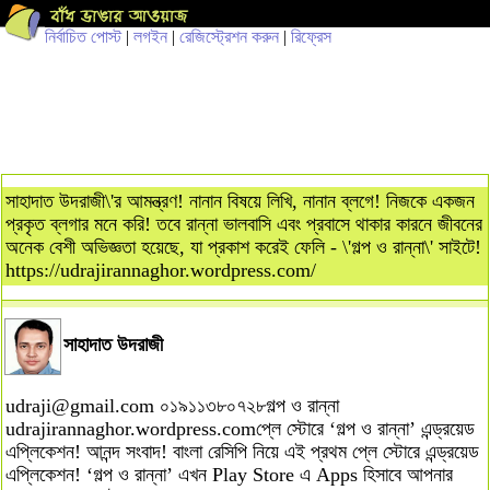
নির্বাচিত পোস্ট
|
লগইন
|
রেজিস্ট্রেশন করুন
|
রিফ্রেস
সাহাদাত উদরাজী\'র আমন্ত্রণ! নানান বিষয়ে লিখি, নানান ব্লগে! নিজকে একজন
প্রকৃত ব্লগার মনে করি! তবে রান্না ভালবাসি এবং প্রবাসে থাকার কারনে জীবনের
অনেক বেশী অভিজ্ঞতা হয়েছে, যা প্রকাশ করেই ফেলি - \'গল্প ও রান্না\' সাইটে!
https://udrajirannaghor.wordpress.com/
সাহাদাত উদরাজী
udraji@gmail.com
০১৯১১৩৮০৭২৮গল্প ও রান্না
udrajirannaghor.wordpress.comপ্লে স্টোরে ‘গল্প ও রান্না’ এন্ড্রয়েড
এপ্লিকেশন! আনন্দ সংবাদ! বাংলা রেসিপি নিয়ে এই প্রথম প্লে স্টোরে এন্ড্রয়েড
এপ্লিকেশন! ‘গল্প ও রান্না’ এখন Play Store এ Apps হিসাবে আপনার