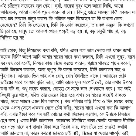
এই চরিত্রে মায়েদের ভুল নেই। হ্যাঁ, মায়েরা বৃদ্ধ হলে আরো জিদ্দি, আরো
অবিবেচক, আরো একাকি পছন্দ করেন বা চান। কিন্তু তাতে সমস্যা কি? একজন মা
তার চার সন্তান মানুষ করতে কি পরিমান শ্রম দিয়েছেন তা কি কখনো ভেবে
দেখেছেন? তিনি কি পেয়েছেন, তিনি কি ভোগ করেছেন, তার কষ্ট যন্ত্রনা কি কখনো
চিন্তা হয়, মানুষ তো আকাশ থেকে পড়েই বড় হয় না, বড় চাকুরী পায় না, বড়
শিক্ষিত হয় না!
যাই হোক, কিছু নিজেদের কথা বলি, যদিও এমন বলা ভাল দেখায় না! ধরেন জাস্ট
কয়েক মিনিট আগে আমি আমার মায়ের সাথে কথা বললাম, তিনি এখনো সুস্থ্য, বয়স
৭৫/৭৭ তো হবেই, নিজের কাজ নিজে করতে পারেন, গ্রামে থাকতে পছন্দ করেন,
আমি জিজ্ঞেস করলাম, আজ দুপুরে কি রান্না করেছেন, তিনি জানালেন মাছ ও
পুঁইশাক। আমরাও তিন ভাই এক বোন, বোন ইটালীতে থাকে। আমাদের ছোট
ভাইয়ের সাথে আম্মার বন্ডিং ভাল, আমি তাকে ফুল সাপোর্ট দেই, তার কথার উপরে
কথা বলি না, শুধু মায়ের কারনে, যেহেতু সে মাকে ভাল দেখবাহাল করে। বড় ভাই
কিছুটা দূরে থাকে, যদিও তার মেয়ের বিয়ে হয়ে এখন সে মায়ের কাছেই থাকতে
পারে, হয়ত সামনে এমন দিন আসবে। গত শনিবার বাড়ি গিয়ে ৩ দিন মায়ের কাছে
থেকে এলাম (মাসে একবার যেতে চেষ্টা করি), মায়ের সাথে এখনো কত কি আলাপ
করি, এবার ইচ্ছা করে সব ভাই বোনের কথা জিজ্ঞেস করলাম, কে উনাকে কিভাবে
হেল্প করে। এবার তিনি জানালেন, আমাদের ইটালীতে থাকা বোনটা আম্মাকে দীর্ঘদিন
ধরে গড়ে মাসে দশ হাজার টাকা করে দিয়েই যায়, ঈদে চাঁদে তো দেয়ই! কথাটা
আমি জানতাম না, কারন কখনো জানতে চাই নাই, নিজের যা দেয়ার সামর্থ্য তাই