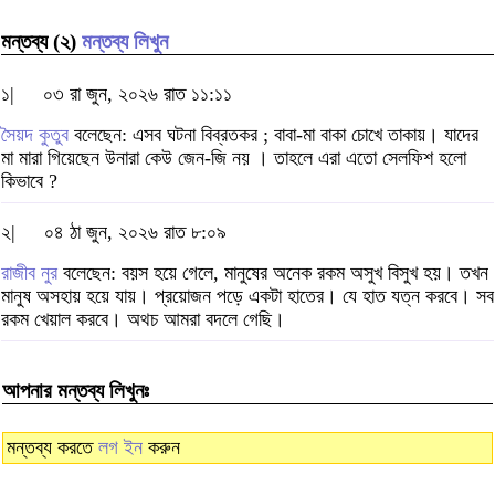
মন্তব্য (২)
মন্তব্য লিখুন
১|
০৩ রা জুন, ২০২৬ রাত ১১:১১
সৈয়দ কুতুব
বলেছেন: এসব ঘটনা বিব্রতকর ; বাবা-মা বাকা চোখে তাকায়। যাদের
মা মারা গিয়েছেন উনারা কেউ জেন-জি নয় । তাহলে এরা এতো সেলফিশ হলো
কিভাবে ?
২|
০৪ ঠা জুন, ২০২৬ রাত ৮:০৯
রাজীব নুর
বলেছেন: বয়স হয়ে গেলে, মানুষের অনেক রকম অসুখ বিসুখ হয়। তখন
মানুষ অসহায় হয়ে যায়। প্রয়োজন পড়ে একটা হাতের। যে হাত যত্ন করবে। সব
রকম খেয়াল করবে। অথচ আমরা বদলে গেছি।
আপনার মন্তব্য লিখুনঃ
মন্তব্য করতে
লগ ইন
করুন