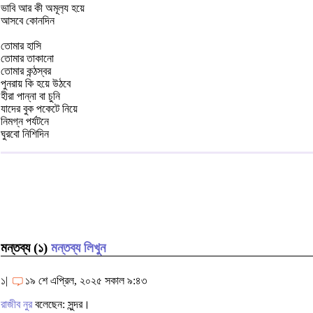
ভাবি আর কী অমূল‍্য হয়ে
আসবে কোনদিন
তোমার হাসি
তোমার তাকানো
তোমার কন্ঠস্বর
পুনরায় কি হয়ে উঠবে
হীরা পান্না বা চুনি
যাদের বুক পকেটে নিয়ে
নিমগ্ন পর্যটনে
ঘুরবো নিশিদিন
মন্তব্য (১)
মন্তব্য লিখুন
১|
১৯ শে এপ্রিল, ২০২৫ সকাল ৯:৪৩
রাজীব নুর
বলেছেন: সুন্দর।