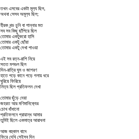
তখন এসবের একটা মূল‍্য ছিল,
অথবা সেসব অমূল‍্য ছিল;
হীরক খন্ড চুনি বা পান্নার মত
সব সব কিছু ছাঁপিয়ে ছিল
তোমার একটুকরো হাসি
তোমার একটু ছোঁয়া
তোমার একটু দেখা পাওয়া
এই সব রত্ন-রাশি নিয়ে
সতত মশগুল ছিল
দিন-রাত্রি ঘুম ও জাগরণ
হাতে পড়ে কানে পড়ে গলায় ধরে
ঘুরিয়ে ফিরিয়ে
নিত‍্য ছিল প্রতিফলন দেখা
তোমার ছুঁড়ে দেয়া
জহরত আর মণিমানিক‍্য‍ের
চোখ ধাঁধানো
প্রতিফলনে প্রায়ান্ধ আমার
তুমিই ছিলে একমাত্র আরাধনা
আজ বহুকাল বাদে
ফিরে দেখি সেইসব দিন