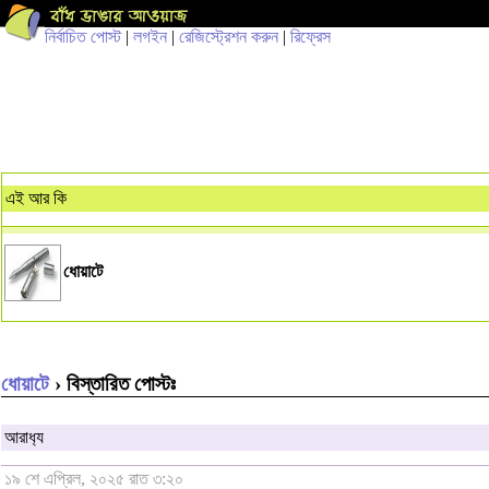
নির্বাচিত পোস্ট
|
লগইন
|
রেজিস্ট্রেশন করুন
|
রিফ্রেস
এই আর কি
ধোয়াটে
ধোয়াটে
› বিস্তারিত পোস্টঃ
আরাধ‍্য
১৯ শে এপ্রিল, ২০২৫ রাত ৩:২০