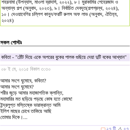
শহরনামা (উপন্যাস, মাওলা ব্রাদার্স, ২০২২), ৮। মুরাকামির শেহেরজাদ ও
অন্যান্য গল্প (অনুবাদ, ২০২৩), ৯। নির্বাচিত দেবদূত(গল্পগ্রন্থ, ২০২৪),
১০। দেওয়ানেগির চল্লিশ কানুন/ফরটি রুলস অফ লাভ (অনুবাদ, ঐতিহ্য,
২০২৪)
সকল পোস্টঃ
কবিতা - "ঠোঁট দিয়ে একে অপরের বুকের পালক গুছিয়ে দেয়া দুটি বকের আখ্যান"
০৮ ই মে, ২০১৫ বিকাল ৩:৩০
আমার সংগে ঘুমোবে, কবিতা?
আমার সংগে ঘুমোবে?
শরীর জুড়ে আমার মহাজাগতিক ক্লান্তি,
মহামারির মত ছড়িয়ে পড়ছে কোষ হতে কোষে!
ইন্দ্রলুপ্ত মস্তিষ্কে ভারাক্রান্ত আমি
ইলিশ মাছের চোখে তাকিয়ে আছি
তোমার দিকে।...
২৭ টি
+৭