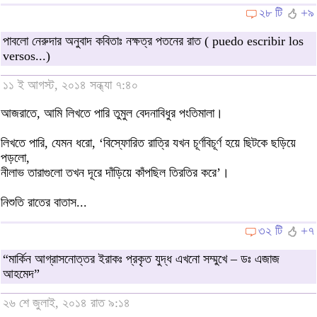
২৮ টি
+৯
পাবলো নেরুদার অনুবাদ কবিতাঃ নক্ষত্র পতনের রাত ( puedo escribir los
versos...)
১১ ই আগস্ট, ২০১৪ সন্ধ্যা ৭:৪০
আজরাতে, আমি লিখতে পারি তুমুল বেদনাবিধুর পংতিমালা।
লিখতে পারি, যেমন ধরো, ‘বিস্ফোরিত রাত্রি যখন চূর্ণবিচূর্ণ হয়ে ছিটকে ছড়িয়ে
পড়লো,
নীলাভ তারাগুলো তখন দূরে দাঁড়িয়ে কাঁপছিল তিরতির করে’।
নিশুতি রাতের বাতাস...
৩২ টি
+৭
“মার্কিন আগ্রাসনোত্তর ইরাকঃ প্রকৃত যুদ্ধ এখনো সম্মুখে – ডঃ এজাজ
আহমেদ”
২৬ শে জুলাই, ২০১৪ রাত ৯:১৪