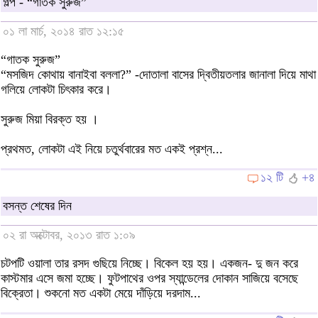
গল্প - “গাতক সুরুজ”
০১ লা মার্চ, ২০১৪ রাত ১২:১৫
“গাতক সুরুজ”
“মসজিদ কোথায় বানাইবা বললা?” -দোতালা বাসের দ্বিতীয়তলার জানালা দিয়ে মাথা
গলিয়ে লোকটা চিৎকার করে।
সুরুজ মিয়া বিরক্ত হয় ।
প্রথমত, লোকটা এই নিয়ে চতুর্থবারের মত একই প্রশ্ন...
১২ টি
+৪
বসন্ত শেষের দিন
০২ রা অক্টোবর, ২০১৩ রাত ১:০৯
চটপটি ওয়ালা তার রসদ গুছিয়ে নিচ্ছে। বিকেল হয় হয়। একজন- দু জন করে
কাস্টমার এসে জমা হচ্ছে। ফুটপাথের ওপর স্যান্ডেলের দোকান সাজিয়ে বসেছে
বিক্রেতা। শুকনো মত একটা মেয়ে দাঁড়িয়ে দরদাম...