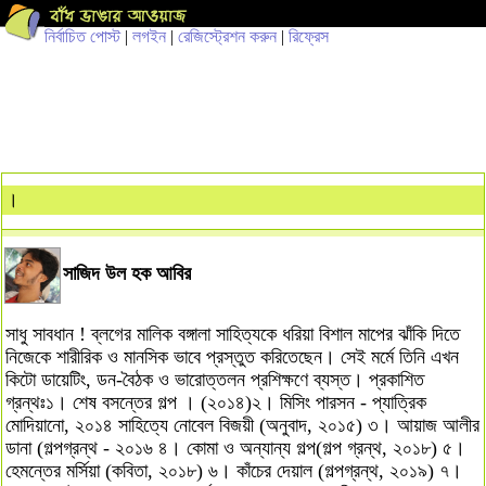
নির্বাচিত পোস্ট
|
লগইন
|
রেজিস্ট্রেশন করুন
|
রিফ্রেস
।
সাজিদ উল হক আবির
সাধু সাবধান ! ব্লগের মালিক বঙ্গালা সাহিত্যকে ধরিয়া বিশাল মাপের ঝাঁকি দিতে
নিজেকে শারীরিক ও মানসিক ভাবে প্রস্তুত করিতেছেন। সেই মর্মে তিনি এখন
কিটো ডায়েটিং, ডন-বৈঠক ও ভারোত্তলন প্রশিক্ষণে ব্যস্ত। প্রকাশিত
গ্রন্থঃ১। শেষ বসন্তের গল্প । (২০১৪)২। মিসিং পারসন - প্যাত্রিক
মোদিয়ানো, ২০১৪ সাহিত্যে নোবেল বিজয়ী (অনুবাদ, ২০১৫) ৩। আয়াজ আলীর
ডানা (গল্পগ্রন্থ - ২০১৬ ৪। কোমা ও অন্যান্য গল্প(গল্প গ্রন্থ, ২০১৮) ৫।
হেমন্তের মর্সিয়া (কবিতা, ২০১৮) ৬। কাঁচের দেয়াল (গল্পগ্রন্থ, ২০১৯) ৭।