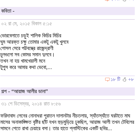
কবিতা -
০২ রা মে, ২০১৫ বিকাল ৫:১৫
ভোরবেলাতে চড়ুই শালিক কিচির মিচির
ঘুম আরক্ত চক্ষু তোমার একটু একটু খুলবে
গোসল সেরে পট্টবস্ত্রে রাজেন্দ্রাণী
চুলগুলো সব কোমর সমান দুলবে।
তখন না হয় খামখেয়ালী মনে
টুপুস করে আমার কথা ভেবো,...
১৮ টি
+৮
গল্প - “আয়াজ আলীর ডানা”
৩১ শে ডিসেম্বর, ২০১৪ রাত ৮:৫৬
ফরিদাবাদ লেনের নোনাধরা পুরাতন দালানটার নীচতলায়, স্যাঁতস্যাঁতে ঘরটাতে মাঘ
মাসের অনাকাঙ্ক্ষিত বৃষ্টির ছাঁট যখন হুড়মুড়িয়ে ঢুকছিল, আয়াজ আলী তখন টেবিলের
সামনে পেতে রাখা চেয়ারে বসা। তার হাতে প্লাস্টিকের একটি ছবির...