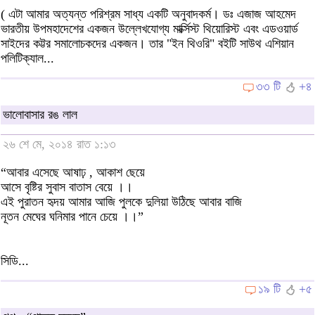
( এটা আমার অত্যন্ত পরিশ্রম সাধ্য একটি অনুবাদকর্ম। ডঃ এজাজ আহমেদ
ভারতীয় উপমহাদেশের একজন উল্লেখযোগ্য মার্ক্সিস্ট থিয়োরিস্ট এবং এডওয়ার্ড
সাইদের কট্টর সমালোচকদের একজন। তার "ইন থিওরি" বইটি সাউথ এশিয়ান
পলিটিক্যাল...
৩৩ টি
+৪
ভালোবাসার রঙ লাল
২৬ শে মে, ২০১৪ রাত ১:১৩
“আবার এসেছে আষাঢ় , আকাশ ছেয়ে
আসে বৃষ্টির সুবাস বাতাস বেয়ে ।।
এই পুরাতন হৃদয় আমার আজি পুলকে দুলিয়া উঠিছে আবার বাজি
নূতন মেঘের ঘনিমার পানে চেয়ে ।।”
সিডি...
১৯ টি
+৫