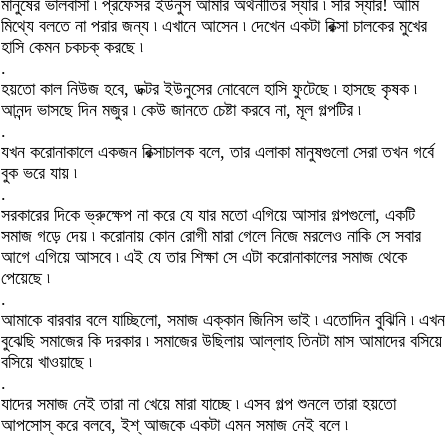
মানুষের ভালবাসা ৷ প্রফেসর ইউনুস আমার অর্থনীতির স্যার ৷ সরি স্যার! আমি
মিথ্যে বলতে না পরার জন্য ৷ এখানে আসেন ৷ দেখেন একটা রিক্সা চালকের মুখের
হাসি কেমন চকচক্ করছে ৷
.
হয়তো কাল নিউজ হবে, ডক্টর ইউনুসের নোবেলে হাসি ফুটেছে ৷ হাসছে কৃষক ৷
আনন্দ ভাসছে দিন মজুর ৷ কেউ জানতে চেষ্টা করবে না, মূল গল্পটির ৷
.
যখন করোনাকালে একজন রিক্সাচালক বলে, তার এলাকা মানুষগুলো সেরা তখন গর্বে
বুক ভরে যায় ৷
.
সরকারের দিকে ভ্রুক্ষেপ না করে যে যার মতো এগিয়ে আসার গল্পগুলো, একটি
সমাজ গড়ে দেয় ৷ করোনায় কোন রোগী মারা গেলে নিজে মরলেও নাকি সে সবার
আগে এগিয়ে আসবে ৷ এই যে তার শিক্ষা সে এটা করোনাকালের সমাজ থেকে
পেয়েছে ৷
.
আমাকে বারবার বলে যাচ্ছিলো, সমাজ এক্কান জিনিস ভাই ৷ এতোদিন বুঝিনি ৷ এখন
বুঝেছি সমাজের কি দরকার ৷ সমাজের উছিলায় আল্লাহ তিনটা মাস আমাদের বসিয়ে
বসিয়ে খাওয়াছে ৷
.
যাদের সমাজ নেই তারা না খেয়ে মারা যাচ্ছে ৷ এসব গল্প শুনলে তারা হয়তো
আপসোস্ করে বলবে, ইশ্ আজকে একটা এমন সমাজ নেই বলে ৷
.