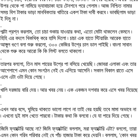
উপর থেকে পা নামিয়ে ভ্যাবাচাকা হয়ে টেনশনে পরে গেলাম ৷ আজ নিশ্চিত নামার
সময় বিশ টাকার ভাড়া মানবিকতার খাতিরে একশ টাকা দাবী করবে ৷ ভাবছিলাম ভাড়া
ই দিমু না ৷
.
পাল্টা প্রশ্ন করলাম, তো চাচা শুকায় যাওয়ার কথা, এতো মোটা থাকলেন কেমনে ৷
হিহি এর বদলে খিকখিক্ করে হাসি দিলো ৷ চাচা এক হাতে স্টিয়ারিং আরেক হাতে
আঙ্গুল গুণে বলা শুরু করলো, ৩০০ কেজির উপ্রে চাল ডাল পাইছি ৷ বাংলা সাবান
থেকে শুরু করে আরো কি কি লিস্ট বলতে থাকলো ৷
.
তারপর বললো, তিন মাস পায়ের উপ্রে পা বসিয়ে খেয়েছি ৷ জোবরা এলাকা এবং তার
আশেপাশে এমন কোন সংগঠন নেই যে এগিয়ে আসেনি ৷ সকাল বিকাল রাতে এসে
এসে এটা ওটা দিয়ে গেছে ৷
.
খালি দরজায় বারি দেয় ৷ আর খবর নেয় ৷ এক একজন দশবার করে এসে খবর নিয়েছে
৷
.
এখন আর বসে, ঘুমিয়ে থাকতে ভালো লাগে না তাই বের হয়ছি তবে মামা অভাবে না
৷ এখনো দুই মাস খেতে পারবো ৷ টাকার কথা কি বলবো ৷ যে যা পারে দিয়ে গেছে ৷
.
জিমি ফ্যাক্টেরি আছে না? জিমি ফ্যাক্টেরি! বললাম, মরা ফ্যাক্টেরি এটা? বললো, তারা
এমন কোন গরিব পরিবার নেই যে পাঁচ হাজার টাকা করে দেয়নি ৷ বললাম, 'কোন খবর