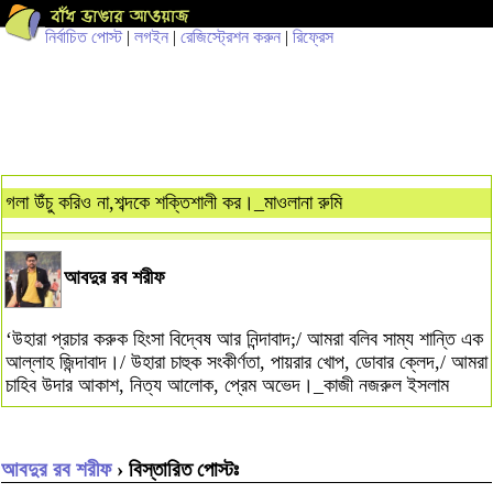
নির্বাচিত পোস্ট
|
লগইন
|
রেজিস্ট্রেশন করুন
|
রিফ্রেস
গলা উঁচু করিও না,শব্দকে শক্তিশালী কর।_মাওলানা রুমি
আবদুর রব শরীফ
‘উহারা প্রচার করুক হিংসা বিদ্বেষ আর নিন্দাবাদ;/ আমরা বলিব সাম্য শান্তি এক
আল্লাহ জিন্দাবাদ।/ উহারা চাহুক সংকীর্ণতা, পায়রার খোপ, ডোবার ক্লেদ,/ আমরা
চাহিব উদার আকাশ, নিত্য আলোক, প্রেম অভেদ।_কাজী নজরুল ইসলাম
আবদুর রব শরীফ
› বিস্তারিত পোস্টঃ