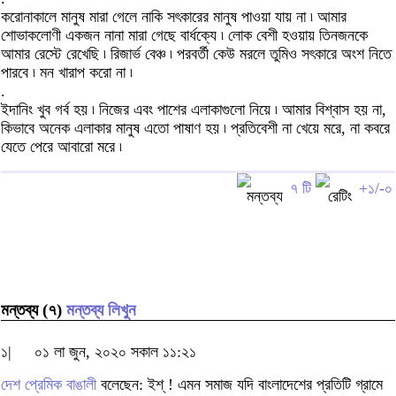
করোনাকালে মানুষ মারা গেলে নাকি সৎকারের মানুষ পাওয়া যায় না ৷ আমার
শোভাকলোণী একজন নানা মারা গেছে বার্ধক্যে ৷ লোক বেশী হওয়ায় তিনজনকে
আমার রেস্টে রেখেছি ৷ রিজার্ভ বেঞ্চ ৷ পরবর্তী কেউ মরলে তুমিও সৎকারে অংশ নিতে
পারবে ৷ মন খারাপ করো না ৷
.
ইদানিং খুব গর্ব হয় ৷ নিজের এবং পাশের এলাকাগুলো নিয়ে ৷ আমার বিশ্বাস হয় না,
কিভাবে অনেক এলাকার মানুষ এতো পাষাণ হয় ৷ প্রতিবেশী না খেয়ে মরে, না কবরে
যেতে পেরে আবারো মরে ৷
৭ টি
+১/-০
মন্তব্য (৭)
মন্তব্য লিখুন
১|
০১ লা জুন, ২০২০ সকাল ১১:২১
দেশ প্রেমিক বাঙালী
বলেছেন: ইশ্ ! এমন সমাজ যদি বাংলাদেশের প্রতিটি গ্রামে