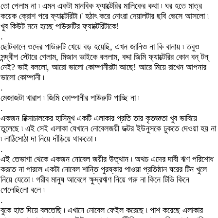
তো পেলাম না ৷ এমন একটা মানবিক ফ্যাক্টেরির মালিকের কথা ৷ ঘর হতে মাত্র
কয়েক ক্রোশ পরে ফ্যাক্টেরিটা ৷' হঠাৎ করে নোংরা দেয়ালটার ছবি ভেসে আসলো ৷
খুব কিউট মনে হচ্ছে পাউরুটির ফ্যাক্টেরিটাকে!
.
ছোটকালে ওদের পাউরুটি খেয়ে বড় হয়েছি, এখন জানিও না কি বানায় ৷ তবুও
সন্দ্বীপ স্টোরে গেলাম, মিজান ভাইকে বললাম, বদ্দা জিমি ফ্যাক্টেরির কোন বন্ টন্
নেই? ভাই বললো, আরো ভালো কোম্পানীরটা আছে! আরে মিয়ে রাখেন আপনার
ভালো কোম্পানী ৷
.
মেজাজটা খারাপ ৷ জিমি কোম্পানীর পাউরুটি পাচ্ছি না ৷
.
একজন রিক্সাচালকের হাসিমুখ একটি এলাকার প্রতি তার কৃতজ্ঞতা খুব ভাবিয়ে
তুলেছে ৷ এই সেই এলাকা যেখানে নোবেলজয়ী ডক্টর ইউনুসকে ঢুকতে দেওয়া হয় না
৷ লাঠিসোঠা দা নিয়ে দাঁড়িয়ে থাকতো ৷
.
এই তেভাগা থেকে একজন নোবেল জয়ীর উত্থান ৷ অথচ এদের দাবী ঋণ পরিশোধ
করতে না পারলে একটা নোবেল শান্তি পুরষ্কার পাওয়া প্রতিষ্ঠান ঘরের টিন খুলে
নিয়ে যেতো ৷ গরীব মানুষ আবেগে ক্ষুদ্রঋণ নিয়ে গরু না কিনে টিভি কিনে
পেলেছিলো বলে ৷
.
বুকে হাত দিয়ে বলতেছি ৷ এখানে নোবেল ফেইল করেছে ৷ পাশ করেছে এলাকার