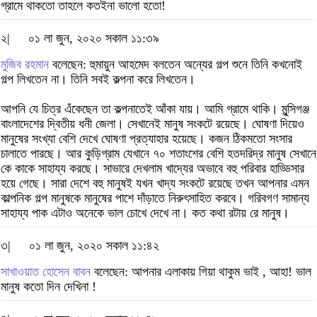
গ্রামে থাকতো তাহলে কতইনা ভালো হতো!
২|
০১ লা জুন, ২০২০ সকাল ১১:৩৯
মুজিব রহমান
বলেছেন: হুমায়ুন আহমেদ বলতেন অন্যের গল্প শুনে তিনি কখনোই
গল্প লিখতেন না। তিনি সবই কল্পনা করে লিখতেন।
আপনি যে চিত্র এঁকেছেন তা কল্পনাতেই আঁকা যায়। আমি গ্রামে থাকি। মুন্সিগঞ্জ
বাংলাদেশের দ্বিতীয় ধনী জেলা। সেখানেই মানুষ সংকটে রয়েছে। ঘোষণা দিয়েও
মানুষের সংখ্যা বেশি দেখে ঘোষণা প্রত্যাহার হয়েছে। কজন ঠিকমতো সংসার
চালাতে পারছে। আর কুড়িগ্রাম যেখানে ৭০ শতাংশের বেশি হতদরিদ্র মানুষ সেখানে
কে কাকে সাহায্য করছে। সাভারে দেখলাম খাদ্যের অভাবে বহু পরিবার হাড্ডিসার
হয়ে গেছে। সারা দেশে বহু মানুষই যখন খাদ্য সংকটে রয়েছে তখন আপনার এমন
কাল্পনিক গল্প মানুষকে মানুষের পাশে দাঁড়াতে নিরুৎসাহিত করবে। গরিবগণ সামান্য
সাহায্য পাক এটাও অনেকে ভাল চোখে দেখে না। কত কথা রটায় রে মানুষ।
৩|
০১ লা জুন, ২০২০ সকাল ১১:৪২
সাখাওয়াত হোসেন বাবন
বলেছেন: আপনার এলাকায় গিয়া থাকুম ভাই , আহা! ভাল
মানুষ কতো দিন দেখিনা !