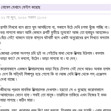
নোবেল যেখানে ফেইল করেছে
০১ লা জুন, ২০২০ সকাল ১১:০০
গল্পটা লিখবো বলে রাতে ঘুম আসছিলো না, সকালে উঠে দেখি চশমা খুঁজে পাচ্ছি না ৷
ভয় লাগলো কারণ আমি কেমনে গল্পটি ফুটিয়ে তুলবো? আজ তো হুমায়ুন আহমেদও
বেঁচে নেই! থাকলে তাকে বাস্তব ঘটনাটি বলে একটা অনুরোধের গল্প লিখতে বলতাম
৷
.
জোবরা এলাকা সংলগ্ন চবি দুই নং গেইটের মাথা থেকে রিক্সায় উঠলাম ৷ বললাম
ভাড়া কত? সে বললো, উঠেন ৷ ভাড়া লাগবো না ৷ যা দেন্ ৷
.
করোনাকালে একজন রিক্সাচালকের ভাড়া নিয়ে টেনশন নেই দেখে আরও অবাক হলাম
৷ দেশ কি সত্যিই সিঙ্গাপুর হয়ে গেলো কি না ৷আজ দেখি রিক্সা থেকে লস্ এঞ্জেলস
দেখা যাচ্ছে ৷
.
জীবনের প্রথম মানবিক রিক্সাচালক দেখলাম ৷ হয়তো সে ও বুঝেছে করোনাকালে
আমাদেরও বেতন হাফ্ ৷ সবাই তো মানুষ ৷ তারদিকে তাকিয়ে এখন নিজের ই বড্ড
মায়া লাগছে ৷ কঠিন মায়া ৷
.
বললাম, চাচা, করোনার খবর কি? চাচা বললো, তিনমাস পর বের হয়েছি ৷ এবার পায়ের