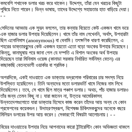
কমবেশি শখানেক ডলার খরচ করে থাকেন। উদ্দেশ্য, তাঁরা যেন খরচের কিছুটা
পুষিয়ে নিতে পারেন। ভিন্ন ভাষায়, তাদের উদ্দেশ্যে সহায়তার হাত বাড়িয়ে দেয়া।
- -
সেদিনের আড্ডায় এক সুহৃদ বললেন, তার কন্যার বিয়েতে কেউ একজন খামে ভরে
এক হাজার ডলার উপহার দিয়েছিলেন। খামে তাঁর নাম লেখেননি, অর্থাৎ, উপহারটা
ছিল এনোনিমাস (anonymous) বা বেনামি। তৎক্ষণিক ধারণা করেছিলেন, এ
শহরের ডাক্তারবৃন্দের কেউ একজন হয়তো এতো বড়ো অংকের উপহার দিয়েছেন।
কিন্তু, কানাঘুষায় পরে জানা গেল যে দম্পতি এ বিশাল অংকের অর্থ উপহার
দিয়েছেন তারা মিনিমাম ওয়েজ (কানাডা সরকার নির্ধারিত সর্বনিম্ন বেতন) এর
কাছাকাছি বেতনভোগী ওয়ার্কার বা শ্রমিক।
অপরদিকে, একই দাওয়াতে এক ডাক্তার ভদ্রলোক পরিবারের চার সদস্য নিয়ে
উপস্থিত হয়েছিলেন। তিনি অন্যদের মতো ডলারভর্তি খামে নিজের নাম লিখে
দিয়েছিলেন। তবে, সে খামে ছিল মাত্র পঞ্চাশ ডলার। অথচ, পাঁচ হাজার ডলারও
তাঁর জন্য তেমন কিছু না। যারা জানেন না, উত্তর আমেরিকাসহ
উন্নতদেশগুলোতে যারা ডাক্তার হিসেবে কাজ করেন তাঁদের আয় অন্য যে কোন
প্রফেশনের কয়েকগুন। উদাহরণস্বরূপ, বিশেষজ্ঞ চিকিৎসকবৃন্দের অনেকে বছরে
মিলিয়ন ডলারের উপর আয় করেন। সেকারণেই বিষয়টা আলোচনায়। - -
বিয়ের দাওয়াতের উপহার নিয়ে আপনাদের কারো ইন্টারেস্টিং কোন অভিজ্ঞতা থাকলে