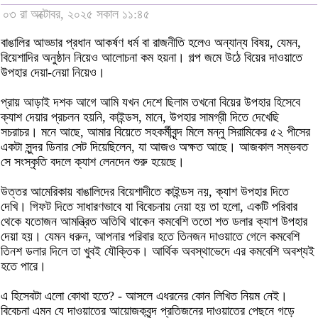
০৩ রা অক্টোবর, ২০২৫ সকাল ১১:৪৫
বাঙালির আড্ডার প্রধান আকর্ষণ ধর্ম বা রাজনীতি হলেও অন্যান্য বিষয়, যেমন,
বিয়েশাদির অনুষ্ঠান নিয়েও আলোচনা কম হয়না। গল্প জমে উঠে বিয়ের দাওয়াতে
উপহার দেয়া-নেয়া নিয়েও।
প্রায় আড়াই দশক আগে আমি যখন দেশে ছিলাম তখনো বিয়ের উপহার হিসেবে
ক্যাশ দেয়ার প্রচলন হয়নি, কাইন্ডস, মানে, উপহার সামগ্রী দিতে দেখেছি
সচরাচর। মনে আছে, আমার বিয়েতে সহকর্মীবৃন্দ মিলে মন্নু সিরামিকের ৫২ পীসের
একটা সুন্দর ডিনার সেট দিয়েছিলেন, যা আজও অক্ষত আছে। আজকাল সম্ভবত
সে সংস্কৃতি বদলে ক্যাশ লেনদেন শুরু হয়েছে।
উত্তর আমেরিকায় বাঙালিদের বিয়েশাদীতে কাইন্ডস নয়, ক্যাশ উপহার দিতে
দেখি। গিফট দিতে সাধারণভাবে যা বিবেচনায় নেয়া হয় তা হলো, একটি পরিবার
থেকে যতোজন আমন্ত্রিত অতিথি থাকেন কমবেশি ততো শত ডলার ক্যাশ উপহার
দেয়া হয়। যেমন ধরুন, আপনার পরিবার হতে তিনজন দাওয়াতে গেলে কমবেশি
তিনশ ডলার দিলে তা খুবই যৌক্তিক। আর্থিক অবস্থাভেদে এর কমবেশি অবশ্যই
হতে পারে।
এ হিসেবটা এলো কোথা হতে? - আসলে এধরনের কোন লিখিত নিয়ম নেই।
বিবেচনা এমন যে দাওয়াতের আয়োজকবৃন্দ প্রতিজনের দাওয়াতের পেছনে গড়ে