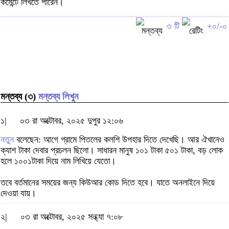
কমেন্টে লিখতে পারেন।
৩ টি
+০/-০
মন্তব্য (৩)
মন্তব্য লিখুন
১|
০৩ রা অক্টোবর, ২০২৫ দুপুর ১২:০৬
নতুন
বলেছেন: আগে গ্রামে পিতলের কলশি উপহার দিতে দেখেছি। আর ঐখানেও
ক্যাশ টাকা দেবার প্রচলন ছিলো। সাধারন মানুষ ১০১ টাকা ৫০১ টাকা, বড় লোক
হলে ১০০১টাকা দিয়ে নাম লিখিয়ে যেতো।
তবে বর্তমানের সময়ের জন্য কিউআর কোড দিতে হবে। যাতে অনলাইনে দিয়ে
দেওয়া যায়।
২|
০৩ রা অক্টোবর, ২০২৫ সন্ধ্যা ৭:০৮