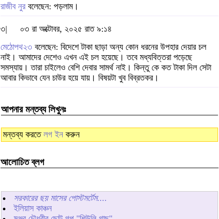
রাজীব নুর
বলেছেন: পড়লাম।
৩|
০৩ রা অক্টোবর, ২০২৫ রাত ৯:১৪
মেঠোপথ২৩
বলেছেন: বিদেশে টাকা ছাড়া অন্য কোন ধরনের উপহার দেয়ার চল
নাই। আমাদের দেশেও এখন এই চল হয়েছে। তবে মধ্যবিত্তরা পড়েছে
সমস্যায়। তারা চাইলেও বেশি দেবার সামর্থ নাই। কিন্তু কে কত টাকা দিল সেটা
আবার কিভাবে যেন চাউর হয়ে যায়। বিষয়টা খুব বিব্রতকর।
আপনার মন্তব্য লিখুনঃ
মন্তব্য করতে
লগ ইন
করুন
আলোচিত ব্লগ
সরকারের ছয় মাসের পোস্টমর্টেম....
ইলিয়াস কাঞ্চন
মঞ্জুর চৌধুরীর ছোট গল্প "শিউলি গাছ"