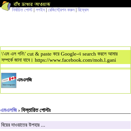
নির্বাচিত পোস্ট
|
লগইন
|
রেজিস্ট্রেশন করুন
|
রিফ্রেস
\'এম এল গনি\' cut & paste করে Google-এ search করলে আমার
সম্পর্কে জানা যাবে। https://www.facebook.com/moh.l.gani
এমএলজি
এমএলজি
› বিস্তারিত পোস্টঃ
বিয়ের দাওয়াতের উপহার ...