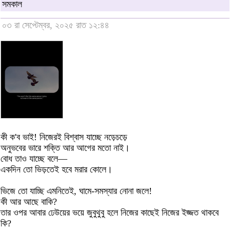
সমকাল
০৩ রা সেপ্টেম্বর, ২০২৫ রাত ১২:৪৪
কী ক'ব ভাই! নিজের‌ই বিশ্বাস যাচ্ছে নড়েচড়ে
অনুভবের ভারে শক্তি আর আগের মতো নাই।
বোধ তাও যাচ্ছে বলে—
একদিন তো ভিড়তেই হবে মরার কোলে।
ভিজে তো যাচ্ছি এমনিতেই, ঘামে-সমস্যার নোনা জলে!
কী আর আছে বাকি?
তার‌ ওপর আবার ঢেউয়ের ভয়ে জুবুথুবু হলে নিজের কাছেই নিজের ইজ্জত থাকবে
কি?