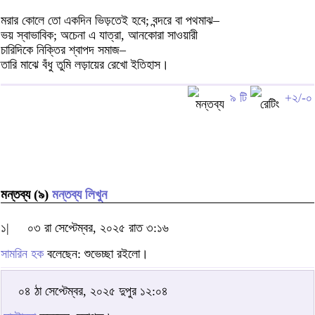
মরার কোলে তো একদিন ভিড়তেই হবে; বন্দরে বা পথমাঝ–
ভয় স্বাভাবিক; অচেনা এ যাত্রা, আনকোরা সাওয়ারী
চারিদিকে নিক্তির শ্বাপদ সমাজ–
তারি মাঝে বঁধু তুমি লড়ায়ের রেখো ইতিহাস।
৯ টি
+২/-০
মন্তব্য (৯)
মন্তব্য লিখুন
১|
০৩ রা সেপ্টেম্বর, ২০২৫ রাত ৩:১৬
সামরিন হক
বলেছেন: শুভেচ্ছা রইলো।
০৪ ঠা সেপ্টেম্বর, ২০২৫ দুপুর ১২:০৪