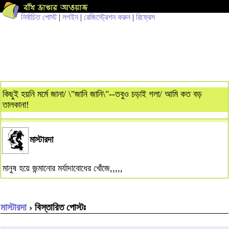
নির্বাচিত পোস্ট
|
লগইন
|
রেজিস্ট্রেশন করুন
|
রিফ্রেস
কিছুই হয়নি মর্মে জানা/ \"জানি জানি\"--তবুও চড়াই গলা/ আমি কত বড়
তালকানা!
মাস্টারদা
মানুষ হয়ে জন্মানোর মর্যাদাবোধের খোঁজে,,,,,
মাস্টারদা
› বিস্তারিত পোস্টঃ