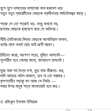
যুগে যুগে দাসত্বের দালালেরা নানা ছদ্মবেশ ধরে
নতুন নতুন ন্যারেটিভের মোড়কে স্বাধীনতার সার্বভৌমত্ত্ব কাড়ে।
শত্রু সে তো শত্রুই হয়- বন্ধু কখনো নয়,
ছলনার মোড়কে ছদ্মবেশে করে সে অভিনয়।
নীতি-নৈতিকতার মিথ্যা মোড়কে কলোনিয়াল দালাল,
ধর্মের নামে অধর্ম বেচে ভাই-রূপী বাচাল।
চিহ্নিত করো, মরণপণ লড়ো, মুক্তি আসবেই—
পূনর্গঠিত হবে সোনার বাংলা, বাংলাদেশ হাসবেই।
মুছে যাক সব দৈন্য দশা, ঘুচে যাক ভীরুতা- ভয়,
দাবি আদায়ে অটল থাকলে, হবে না তো পরাজয়।
কৃপণতাহীন লড়াকু মন আজ সে নির্ভয় —
সবার উপর মানুষ সত্য মানবতারই হবে জয়।
© রফিকুল ইসলাম ইসিয়াক