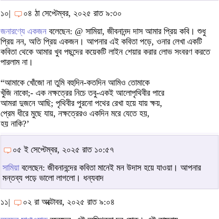
১০|
০৪ ঠা সেপ্টেম্বর, ২০২৫ রাত ৯:৩০
জনারণ্যে একজন
বলেছেন: @ সামিয়া, জীবনানন্দ দাস আমার প্রিয় কবি। শুধু
প্রিয় নন, অতি প্রিয় একজন। আপনার এই কবিতা পড়ে, ওনার লেখা একটি
কবিতা থেকে আমার খুব পছন্দের কয়েকটি লাইন শেয়ার করার লোভ সংবরণ করতে
পারলাম না।
“আমাকে খোঁজো না তুমি বহুদিন-কতদিন আমিও তোমাকে
খুঁজি নাকো;- এক নক্ষত্রের নিচে তবু-একই আলোপৃথিবীর পারে
আমরা দুজনে আছি; পৃথিবীর পুরনো পথের রেখা হয়ে যায় ক্ষয়,
প্রেম ধীরে মুছে যায়, নক্ষত্রেরও একদিন মরে যেতে হয়,
হয় নাকি?’
০৫ ই সেপ্টেম্বর, ২০২৫ রাত ১০:৫৭
সামিয়া
বলেছেন: জীবনানন্দের কবিতা মানেই মন উদাস হয়ে যাওয়া। আপনার
মন্তব্য পড়ে ভালো লাগলো। ধন্যবাদ
১১|
০২ রা অক্টোবর, ২০২৫ রাত ৯:০৪