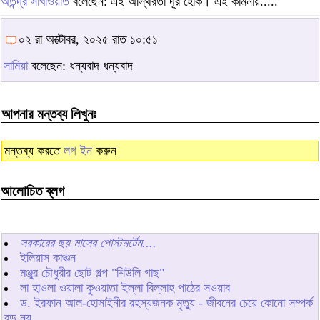
অতন্দ্র সাখাওয়াত
বলেছেন: এই অস্থিরতা দূর হোক। এই কামনায়.....
০২ রা অক্টোবর, ২০২৫ রাত ১০:৫১
সামিয়া
বলেছেন: ধন্যবাদ ধন্যবাদ
আপনার মন্তব্য লিখুনঃ
মন্তব্য করতে
লগ ইন
করুন
আলোচিত ব্লগ
সরকারের ছয় মাসের পোস্টমর্টেম....
ইলিয়াস কাঞ্চন
মঞ্জুর চৌধুরীর ছোট গল্প "শিউলি গাছ"
লা হাওলা ওয়ালা কুওয়াতা ইল্লা বিল্লাহ পাঠের সওয়াব
ড. ইরফান আল-হোসাইনীর রহস্যজনক মৃত্যু - জীবনের চেয়ে কোনো সম্পর্ক
বড় নয়