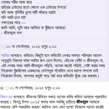
তোমার শরীর আজ ঝরে
রাত্রির ঢেউয়ের মতো কোনো এক ঢেউয়ের উপরে!
যদি আজ পৃথিবীর ধুলো মাটি কাঁকরে হারাই
যদি আমি চলে যাই
নক্ষত্রের পারে —
জানি আমি, তুমি আর আসিবে না খুঁজিতে আমারে!
- জীবনানন্দ দাশ
০১ লা সেপ্টেম্বর, ২০২৫ দুপুর ২:১৩
সামিয়া
বলেছেন: কবিতাও কিছুটা বলে কবিতাটা লেখার সমস্ত পরিশ্রম আবেগ
অনুভূতি নিজস্ব ভাষা সবটায় জল ঢেলে দিলেন, এটাএক ফোঁটা ও জীবনানন্দ না,
এটা লেখার সময় আমি জীবনানন্দ পড়িনি, অনেক বছরই পড়িনি, পোষ্ট করার সময়
শিরোনাম খুঁজছিলাম একজনের ফেইসবুক স্ট্যাটাস দেখে ভালো লাগলো তাই
শিরোনাম দিলাম, আপনার কমেন্ট পড়ে সার্চ করে কবিতাটা খুঁজে বের করলাম।
৬|
০১ লা সেপ্টেম্বর, ২০২৫ দুপুর ২:২৯
বিজন রয়
বলেছেন: জীবনের বিভিন্ন সময়ে অনেক কবির কবিতা আমাকে প্রভাবিত
করেছে। কিন্তু বিগত ১০/১৫ বৎসর যাবৎ সববিছু ছাড়িয়ে
জীবনানন্দ
আমাকে
সবচেয়ে বেশি প্রভাবিত করছে! জানিনা কেন এমন হলো! নিজেকে প্রশ্ন করেছি