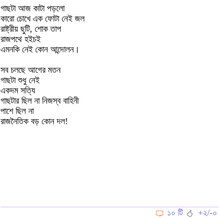
গাছটা আজ কাটা পড়লো
কারো চোখে এক ফোটা নেই জল
রাষ্ট্রীয় ছুটি, শোক তাপ
রাজপথে হইচই
এমনকি নেই কোন আন্দোলন।
সব চলছে আগের মতন
গাছটা শুধু নেই
একদম সত্যি
গাছটার ছিল না নিজস্ব বাহিনী
পাশে ছিল না
রাজনৈতিক বড় কোন দল!
১০ টি
+২/-০