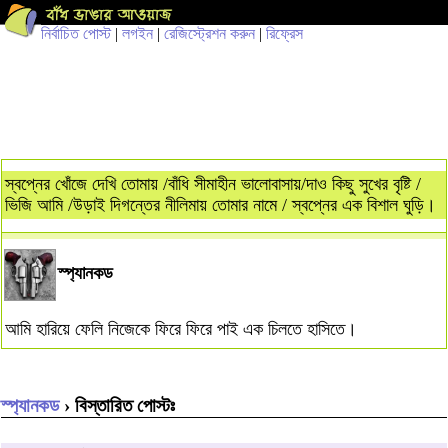
নির্বাচিত পোস্ট
|
লগইন
|
রেজিস্ট্রেশন করুন
|
রিফ্রেস
স্বপ্নের খোঁজে দেখি তোমায় /বাঁধি সীমাহীন ভালোবাসায়/দাও কিছু সুখের বৃষ্টি /
ভিজি আমি /উড়াই দিগন্তের নীলিমায় তোমার নামে / স্বপ্নের এক বিশাল ঘুড়ি।
স্প্যানকড
আমি হারিয়ে ফেলি নিজেকে ফিরে ফিরে পাই এক চিলতে হাসিতে।
স্প্যানকড
› বিস্তারিত পোস্টঃ