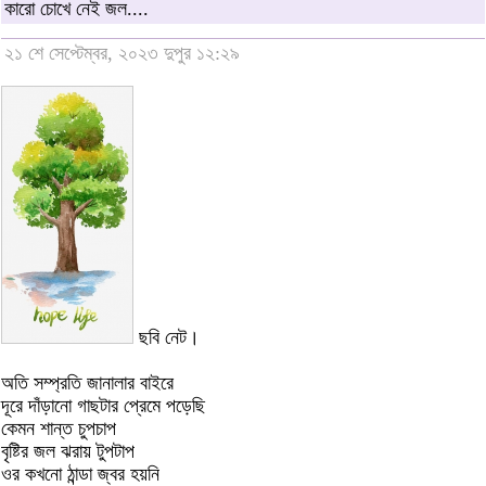
কারো চোখে নেই জল....
২১ শে সেপ্টেম্বর, ২০২৩ দুপুর ১২:২৯
ছবি নেট।
অতি সম্প্রতি জানালার বাইরে
দূরে দাঁড়ানো গাছটার প্রেমে পড়েছি
কেমন শান্ত চুপচাপ
বৃষ্টির জল ঝরায় টুপটাপ
ওর কখনো ঠান্ডা জ্বর হয়নি