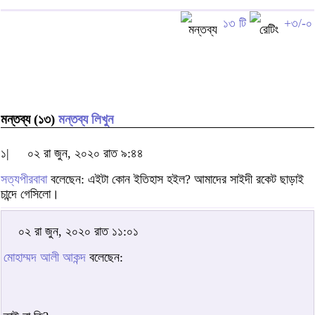
১৩ টি
+৩/-০
মন্তব্য (১৩)
মন্তব্য লিখুন
১|
০২ রা জুন, ২০২০ রাত ৯:৪৪
সত্যপীরবাবা
বলেছেন: এইটা কোন ইতিহাস হইল? আমাদের সাইদী রকেট ছাড়াই
চান্দে গেসিলো।
০২ রা জুন, ২০২০ রাত ১১:০১
মোহাম্মদ আলী আকন্দ
বলেছেন: