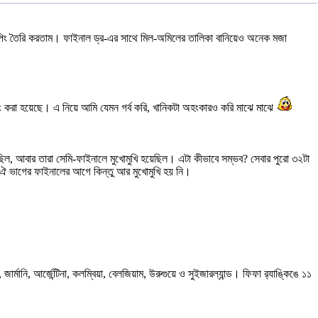
্রুপিং তৈরি করতাম। ফাইনাল ড্র-এর সাথে মিল-অমিলের তালিকা বানিয়েও অনেক মজা
িং করা হয়েছে। এ নিয়ে আমি যেমন গর্ব করি, খানিকটা অহংকারও করি মাঝে মাঝে
 ছিল, আবার তারা সেমি-ফাইনালে মুখোমুখি হয়েছিল। এটা কীভাবে সম্ভব? সেবার পুরো ৩২টা
্কি ঐ ভাগের ফাইনালের আগে কিন্তু আর মুখোমুখি হয় নি।
্মানি, আর্জেন্টিনা, কলম্বিয়া, বেলজিয়াম, উরুগুয়ে ও সুইজারল্যান্ড। ফিফা র‌্যাঙ্কিঙে ১১