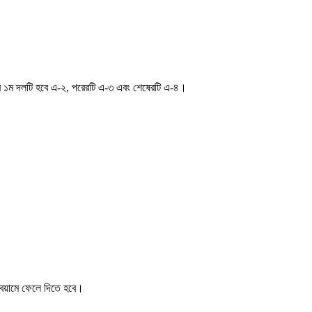
র-র ১ম দলটি হবে এ‌‌-২, পরেরটি এ-৩ এবং শেষেরটি এ-৪।
 বৈয়ামে ফেলে দিতে হবে।