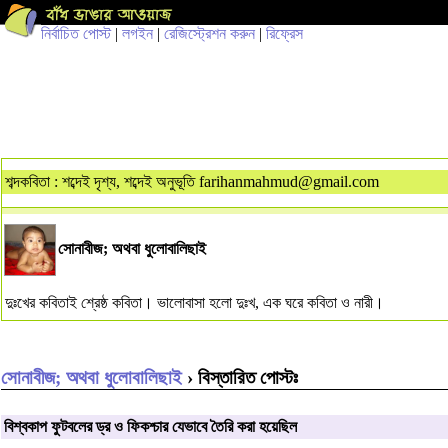
নির্বাচিত পোস্ট
|
লগইন
|
রেজিস্ট্রেশন করুন
|
রিফ্রেস
শব্দকবিতা : শব্দেই দৃশ্য, শব্দেই অনুভূতি
farihanmahmud@gmail.com
সোনাবীজ; অথবা ধুলোবালিছাই
দুঃখের কবিতাই শ্রেষ্ঠ কবিতা। ভালোবাসা হলো দুঃখ, এক ঘরে কবিতা ও নারী।
সোনাবীজ; অথবা ধুলোবালিছাই
› বিস্তারিত পোস্টঃ
বিশ্বকাপ ফুটবলের ড্র ও ফিকশ্চার যেভাবে তৈরি করা হয়েছিল