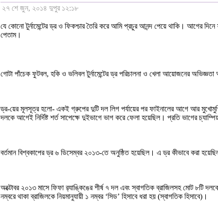
২৭ শে জুন, ২০১৪ দুপুর ১২:১৮
যে কোনো টুর্নামেন্টের ড্র ও ফিকশ্চার তৈরি করে আমি প্রচুর আনন্দ পেয়ে থাকি। আগের 
পেতাম।
গোটা পাঁচেক ফুটবল, হকি ও ভলিবল টুর্নামেন্টের ড্র পরিচালনা ও খেলা আয়োজনের অভিজ্ঞ
ড্র-য়ের মূলসূত্র হলো- একই গ্রুপের দুটি দল লিগ পর্যায়ের পর ফাইনালের আগে আর মুখোমু
দলকে আগেই নির্দিষ্ট শর্ত সাপেক্ষে দুইভাগে ভাগ করে ফেলা হয়েছিল। প্রতি ভাগের চ্যাম্প
বর্তমান বিশ্বকাপের ড্র ৬ ডিসেম্বর ২০১৩-তে অনুষ্ঠিত হয়েছিল। এ ড্র কীভাবে করা হয়েছ
অক্টোবর ২০১৩ মাসে ফিফা র‌্যাঙ্কিঙের শীর্ষ ৭ দল এবং স্বাগতিক ব্রাজিলসহ মোট ৮টি দলকে গ্
নম্বরে থাকা ব্রাজিলকে নিয়মানুযায়ী ১ নম্বর ‘সিড’ হিসাবে ধরা হয় (স্বাগতিক হিসাবে)।