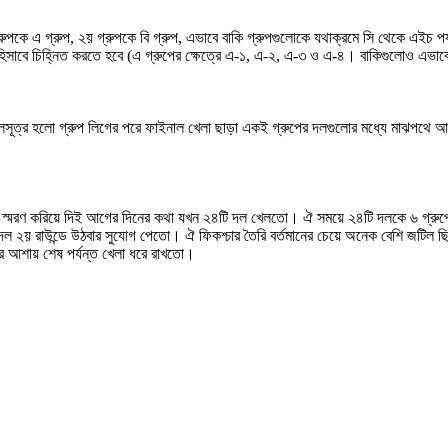
গ্রুপকে এ গ্রুপ, ২য় গ্রুপকে বি গ্রুপ, এভাবে বাকি গ্রুপগুলোকে যথাক্রমে সি থেকে এইচ প
ল হিসাবে চিহ্নিত করতে হবে (এ গ্রুপের ক্ষেত্রে এ-১, এ-২, এ-৩ ও এ-৪। বাকিগুলোও এভা
ত্র হলো গ্রুপ লিগের পরে ফাইনাল খেলা ছাড়া একই গ্রুপের দলগুলোর মধ্যে মাঝপথে আর ম
দের স্মরণ করিয়ে দিই আগের দিনের কথা যখন ২৪টি দল খেলতো। ঐ সময়ে ২৪টি দলকে ৬ গ্রুপে 
 দল ২য় রাউন্ডে উঠবার সুযোগ পেতো। ঐ ফিকশ্চার তৈরি বর্তমানের চেয়ে অনেক বেশি জটি
বার আশায় শেষ পর্যন্ত খেলা ধরে রাখতো।