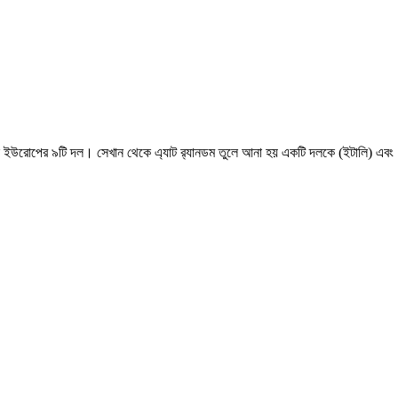
িল ইউরোপের ৯টি দল। সেখান থেকে এ্যাট র‌্যানডম তুলে আনা হয় একটি দলকে (ইটালি) এবং