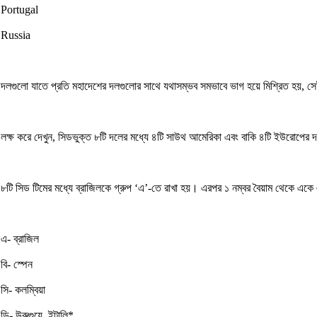
Portugal
Russia
দলগুলো যাতে প্রতি মহাদেশের দলগুলোর সাথে যথাসম্ভব সমভাবে ভাগ হয়ে মিশ্রিত হয়, স
লক্ষ করে দেখুন, সিডভুক্ত ৮টি দলের মধ্যে ৪টি সাউথ আমেরিকা এবং বাকি ৪টি ইউরোপের
৮টি সিড টিমের মধ্যে ব্রাজিলকে গ্রুপ ‘এ’-তে রাখা হয়। এরপর ১ নম্বর বৈয়াম থেকে একে এ
এ- ব্রাজিল
বি- স্পেন
সি- কলম্বিয়া
ডি- উরুগুয়ে, ইটালি*