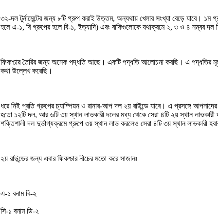
৩২-দল টুর্নামেন্টের জন্য ৮টি গ্রুপ করাই উত্তম, অন্যথায় খেলার সংখ্যা বেড়ে যাবে। ১ম 
হলে এ-১, বি গ্রুপের হলে বি-১, ইত্যাদি) এবং বাকিগুলোকে যথাক্রমে ২, ৩ ও ৪ নম্বর দ
ফিকশ্চার তৈরির জন্য অনেক পদ্ধতি আছে। একটি পদ্ধতি আলোচনা করছি। এ পদ্ধতির মূলসূ
কথা উল্লেখ করেছি।
ধরে নিই প্রতি গ্রুপের চ্যাম্পিয়ন ও রানার-আপ দল ২য় রাউন্ডে যাবে। এ প্রসঙ্গে আপনা
হতো ১২টি দল, আর ৬টি ৩য় স্থান লাভকারী দলের মধ্য থেকে সেরা ৪টি ২য় স্থান লাভকারী
শক্তিশালী দল দুর্ভাগ্যক্রমে গ্রুপে ৩য় স্থান লাভ করলেও সেরা ৪টি ৩য় স্থান লাভকারী হ
২য় রাউন্ডের জন্য এবার ফিকশ্চার নীচের মতো করে সাজানঃ
এ-১ বনাম বি-২
সি-১ বনাম ডি-২