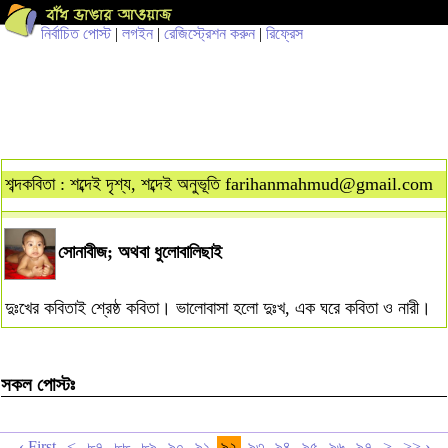
নির্বাচিত পোস্ট
|
লগইন
|
রেজিস্ট্রেশন করুন
|
রিফ্রেস
শব্দকবিতা : শব্দেই দৃশ্য, শব্দেই অনুভূতি
farihanmahmud@gmail.com
সোনাবীজ; অথবা ধুলোবালিছাই
দুঃখের কবিতাই শ্রেষ্ঠ কবিতা। ভালোবাসা হলো দুঃখ, এক ঘরে কবিতা ও নারী।
সকল পোস্টঃ
‹ First
<
৮৭
৮৮
৮৯
৯০
৯১
৯২
৯৩
৯৪
৯৫
৯৬
৯৭
>
>> ›