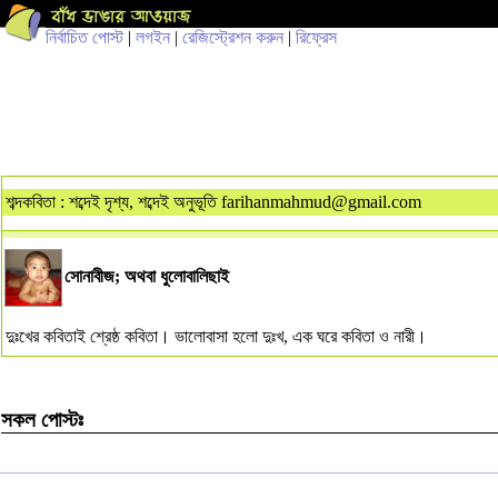
নির্বাচিত পোস্ট
|
লগইন
|
রেজিস্ট্রেশন করুন
|
রিফ্রেস
শব্দকবিতা : শব্দেই দৃশ্য, শব্দেই অনুভূতি
farihanmahmud@gmail.com
সোনাবীজ; অথবা ধুলোবালিছাই
দুঃখের কবিতাই শ্রেষ্ঠ কবিতা। ভালোবাসা হলো দুঃখ, এক ঘরে কবিতা ও নারী।
সকল পোস্টঃ