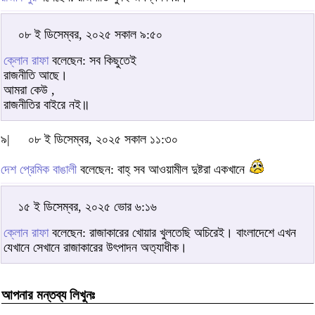
০৮ ই ডিসেম্বর, ২০২৫ সকাল ৯:৫০
ক্লোন রাফা
বলেছেন: সব কিছুতেই
রাজনীতি আছে।
আমরা কেউ ,
রাজনীতির বাইরে নই॥
৯|
০৮ ই ডিসেম্বর, ২০২৫ সকাল ১১:৩০
দেশ প্রেমিক বাঙালী
বলেছেন: বাহ্ সব আওয়ামীল দুষ্টরা একখানে
১৫ ই ডিসেম্বর, ২০২৫ ভোর ৬:১৬
ক্লোন রাফা
বলেছেন: রাজাকারের খোয়ার খুলতেছি অচিরেই। বাংলাদেশে এখন
যেখানে সেখানে রাজাকারের উৎপাদন অত‍্যাধীক।
আপনার মন্তব্য লিখুনঃ