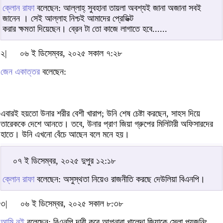
ক্লোন রাফা
বলেছেন: আল্লাহ্ সুবহানা তায়লা অবশ্যই জানা অজানা সবই
জানেন । সেই আল্লাহ নিশ্চই আমাদের প্রেডিক্ট
করার ক্ষমতা দিয়েছেন। ব্রেন টা তো কাজে লাগাতে হবে......
২|
০৬ ই ডিসেম্বর, ২০২৫ সকাল ৭:২৮
জেন একাত্তর
বলেছেন:
এবারই হয়তো উনার শরীর বেশী খারাপ; উনি শেষ চেষ্টা করছেন, সাহস দিয়ে
তারেককে দেশে আনতে। তবে, উনার প্রাণ জিয়া গ্রুপের মিলিটারী অফিসারদের
হাতে। উনি এখনো বেঁচে আছেন বলে মনে হয়।
০৭ ই ডিসেম্বর, ২০২৫ দুপুর ১২:১৮
ক্লোন রাফা
বলেছেন: অসুস্থতা নিয়েও রাজনীতি করছে দেউলিয়া বিএনপি।
৩|
০৬ ই ডিসেম্বর, ২০২৫ সকাল ৮:৩৮
আমি নই
বলেছেন: বিএনপি দাবী করে আপনারা খালেদা জিয়াকে স্লো পয়জনিং