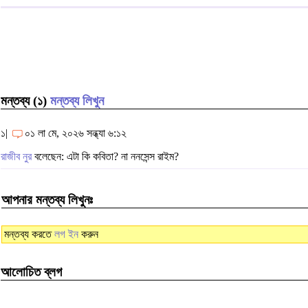
মন্তব্য (১)
মন্তব্য লিখুন
১|
০১ লা মে, ২০২৬ সন্ধ্যা ৬:১২
রাজীব নুর
বলেছেন: এটা কি কবিতা? না ননসেন্স রাইম?
আপনার মন্তব্য লিখুনঃ
মন্তব্য করতে
লগ ইন
করুন
আলোচিত ব্লগ