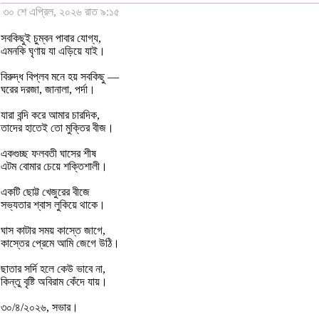
৩০ শে এপ্রিল, ২০২৬ রাত ৯:১৫
সবকিছুই চুম্বন পাবার যোগ্য,
এমনকি ঘৃণায় যা এড়িয়ে যাই।
বিরুদ্ধ বিপ্লব মনে হয় সবকিছু —
ঘরের দরজা, জানালা, পর্দা।
যারা বন্দি করে আমার চারদিক,
তাদের হাতেই তো মুক্তির বীজ।
একগুচ্ছ ফলবতী ঘাসের শীষ
এটম বোমার চেয়ে শক্তিশালী।
একটি ছোট্ট খেজুরের বীজে
সভ্যতার শ্বাস লুকিয়ে থাকে।
ঘাস কাটার সময় কাস্তে জাগে,
কাস্তের প্রেমে আমি জেগে উঠি।
ছাতার সর্দি হলে কেউ ভাবে না,
কিন্তু বৃষ্টি অবিরাম কেঁদে যায়।
৩০/৪/২০২৬, সভার।