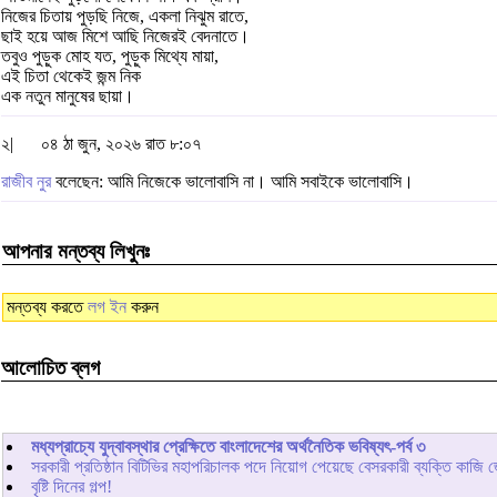
নিজের চিতায় পুড়ছি নিজে, একলা নিঝুম রাতে,
ছাই হয়ে আজ মিশে আছি নিজেরই বেদনাতে।
তবুও পুড়ুক মোহ যত, পুড়ুক মিথ্যে মায়া,
এই চিতা থেকেই জন্ম নিক
এক নতুন মানুষের ছায়া।
২|
০৪ ঠা জুন, ২০২৬ রাত ৮:০৭
রাজীব নুর
বলেছেন: আমি নিজেকে ভালোবাসি না। আমি সবাইকে ভালোবাসি।
আপনার মন্তব্য লিখুনঃ
মন্তব্য করতে
লগ ইন
করুন
আলোচিত ব্লগ
মধ্যপ্রাচ্যে যুদ্বাবস্থার প্রেক্ষিতে বাংলাদেশের অর্থনৈতিক ভবিষ্যৎ-পর্ব ৩
সরকারী প্রতিষ্ঠান বিটিভির মহাপরিচালক পদে নিয়োগ পেয়েছে বেসরকারী ব্যক্তি কাজি 
বৃষ্টি দিনের গল্প!