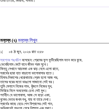
৩/৬/২০২৬, জিরানী, সাভার।
মন্তব্য (২)
মন্তব্য লিখুন
১|
০৪ ঠা জুন, ২০২৬ রাত ৩:৫৮
স্বপ্নের শঙ্খচিল
বলেছেন: প্রেমের ফুল ফুটিয়েছিলাম যতন করে বুকে,
ভেবেছিলাম কেটে যাবে জীবন পরম সুখে।
কিন্তু সেখানে আচমকা এক ঝড় নেমে এলো রাতে,
স্বার্থের ছায়া হাত বাড়ালো ভালোবাসার হাতে।
হিসাব-নিকাশের খেরোখাতায় প্রেম হলো আজ পর,
তাসের ঘরের মতো ভাঙলো সাজানো সেই ঘর।
তুমি মেলালে নিজের লাভ, খুঁজলে নিজের সুখ,
ফিরিয়ে নিলে অবহেলায় চেনা সেই মুখ।
শর্তহীন যে ভালোবাসা, আজ সে বড়ো একা,
বুকের ভেতর জখম শুধু, যায় না তারে দেখা।
স্বার্থের কাছে হেরে গেল বিশ্বাসের সেই গান,
অভিমানেই পুড়লো শেষে নিষ্পাপ এক প্রাণ।