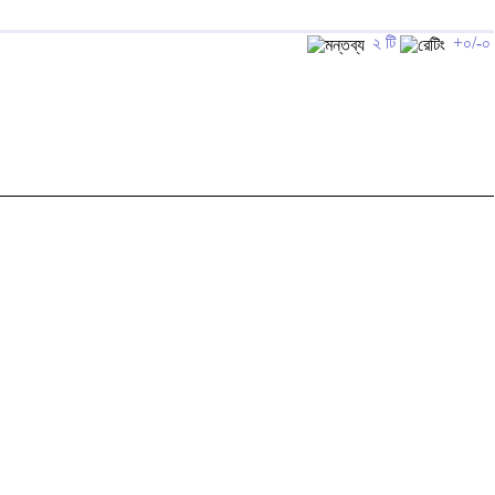
২ টি
+০/-০