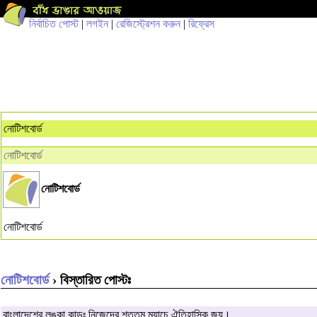
নির্বাচিত পোস্ট
|
লগইন
|
রেজিস্ট্রেশন করুন
|
রিফ্রেস
নোটিশবোর্ড
নোটিশবোর্ড
নোটিশবোর্ড
নোটিশবোর্ড
নোটিশবোর্ড
› বিস্তারিত পোস্টঃ
বাংলাদেশের লঙ্কা কান্ডঃ নিজেদের শততম ম্যাচে ঐতিহাসিক জয়।