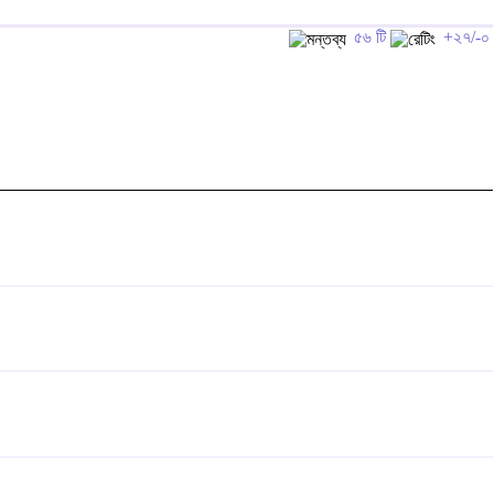
৫৬ টি
+২৭/-০