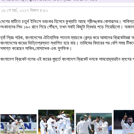
১৯ শে মার্চ, ২০১৭ বিকাল ৪:৫০
দেশের মাটিতে চতুর্থ ইনিংসে ভয়ংকর হিসেবে কুখ্যাতি আছে শ্রীলঙ্কার বোলারদের। পাকিস্ত
লংকানদের লিড ১৯০ রানে গিয়ে পৌঁছল, তখন সবাই কিছুটা দ্বিধায় পড়ে গিয়েছিলো। অজানা
হ্যাঁ প্রিয় পাঠক, বাংলাদেশের ঐতিহাসিক শততম ম্যাচকে কেন্দ্র করে আমাদের ক্রিকেটাররা 
বাংলাদেশের জয়ের ভিত্তিপ্রস্থত স্থাপিত হয়ে যায়। তামিমের বিদায়ের পর বেশি সময় টিকতে
সমাপ্ত করেছেন সাকিব,মোসাদ্দেক এবং মুশফিক।
বাংলাদেশ ক্রিকেট দলের এই জয়ের মুহুর্তে বাংলাদেশ ক্রিকেট দলকে সামহোয়্যারইন ব্লগের