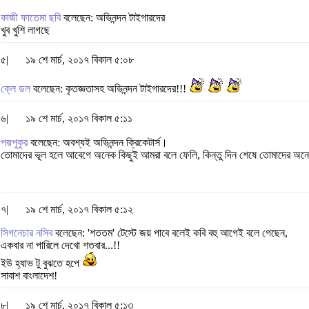
কাজী ফাতেমা ছবি
বলেছেন: অভিনন্দন টাইগারদের
খুব খুশি লাগছে
৫|
১৯ শে মার্চ, ২০১৭ বিকাল ৫:০৮
ক্লে ডল
বলেছেন: কৃতজ্ঞতাসহ অভিনন্দন টাইগারদের!!!
৬|
১৯ শে মার্চ, ২০১৭ বিকাল ৫:১১
পদ্মপুকুর
বলেছেন: অবশ্যই অভিনন্দন ক্রিকেটার্স।
তোমাদের ভূল হলে আবেগে অনেক কিছুই আমরা বলে ফেলি, কিন্তু দিন শেষে তোমাদের অন
৭|
১৯ শে মার্চ, ২০১৭ বিকাল ৫:১২
সিগনেচার নসিব
বলেছেন: 'শততম' টেস্টে জয় পাবে বলেই কবি বহু আগেই বলে গেছেন,
একবার না পারিলে দেখো শতবার...!!
ইউ হ্যাভ টু বুঝতে হপে
সাবাশ বাংলাদেশ!
৮|
১৯ শে মার্চ, ২০১৭ বিকাল ৫:১৩