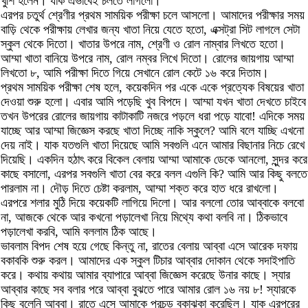
খুশি হলেন। যাক এভাবেই চলতে লাগলো।
এরপর চতুর্থ শ্রেণীর প্রথম সাময়িক পরীক্ষা চলে আসলো। আমাদের পরীক্ষার সময়
বাড়ি থেকে পরীক্ষায় লেখার জন্য খাতা নিয়ে যেতে হতো, এক্সট্রা সিট লাগলে সেটা
স্কুল থেকে দিতো। খাতার উপরে নাম, শ্রেণী ও রোল নাম্বার লিখতে হতো।
আম্মা খাতা বানিয়ে উপরে নাম, রোল নম্বর লিখে দিতো। রোলের জায়গায় আম্মা
লিখতো ৮, আমি পরীক্ষা দিতে গিয়ে সেখানে রোল কেটে ১৬ করে দিতাম।
প্রথম সাময়িক পরীক্ষা শেষ হলে, কয়েকদিন পর একে একে প্রত্যেক বিষয়ের খাতা
দেওয়া শুরু হলো। এবার আমি পড়েছি খুব বিপদে। আম্মা যখন খাতা দেখতে চাইবে
তখন উপরের রোলের জায়গায় কাটাকাটি নজরে পড়লে ধরা পড়ে যাবো! এদিকে সময়
যাচ্ছে আর আম্মা জিজ্ঞেস করছে খাতা দিচ্ছে নাকি স্কুলে? আমি বলে যাচ্ছি এখনো
দেয় নাই। যাক যতগুলি খাতা দিয়েছে আমি সবগুলি এনে আমার বিছানার নিচে রেখে
দিয়েছি। একদিন হঠাৎ করে বিকেল বেলায় আম্মা আমাকে ডেকে আনলো, সুন্দর করে
কাছে বসালো, এরপর সবগুলি খাতা বের করে বলল এগুলি কি? আমি আর কিছু বলতে
পারলাম না। দৌড় দিতে চেষ্টা করলাম, আম্মা শক্ত করে হাত ধরে রাখলো।
এরপরে শলার মুঠি দিয়ে কয়েকটি লাগিয়ে দিলো। আর বললো তোর আব্বাকে বলবো
না, আজকে থেকে আর কখনো পড়ালেখা নিয়ে মিথ্যে কথা বলবি না। ঠিকভাবে
পড়ালেখা করবি, আমি বললাম ঠিক আছে।
ভাবলাম বিপদ শেষ হয়ে গেছে কিন্তু না, রাতের বেলায় আব্বা এসে আরেক দফায়
বকাবকি শুরু করল। আমাদের এক স্কুল টিচার আব্বার দোকান থেকে সদাইপাতি
করে। কথায় কথায় আমার ব্যাপারে আব্বা জিজ্ঞেস করেছে উনার কাছে। স্যার
আব্বার কাছে সব বলার পরে আব্বা বুঝতে পারে আমার রোল ১৬ নয় ৮! স্যারকে
কিছু বলেনি আব্বা। রাতে এসে আমাকে প্রচন্ড বকাঝকা করেছিল। যাক এরপরের