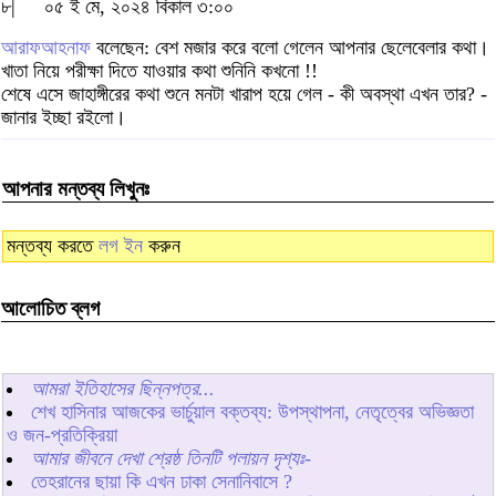
৮|
০৫ ই মে, ২০২৪ বিকাল ৩:০০
আরাফআহনাফ
বলেছেন: বেশ মজার করে বলো গেলেন আপনার ছেলেবেলার কথা।
খাতা নিয়ে পরীক্ষা দিতে যাওয়ার কথা শুনিনি কখনো !!
শেষে এসে জাহাঙ্গীরের কথা শুনে মনটা খারাপ হয়ে গেল - কী অবস্থা এখন তার? -
জানার ইচ্ছা রইলো।
আপনার মন্তব্য লিখুনঃ
মন্তব্য করতে
লগ ইন
করুন
আলোচিত ব্লগ
আমরা ইতিহাসের ছিন্নপত্র...
শেখ হাসিনার আজকের ভার্চুয়াল বক্তব্য: উপস্থাপনা, নেতৃত্বের অভিজ্ঞতা
ও জন-প্রতিক্রিয়া
আমার জীবনে দেখা শ্রেষ্ঠ তিনটি পলায়ন দৃশ্যঃ-
তেহরানের ছায়া কি এখন ঢাকা সেনানিবাসে ?