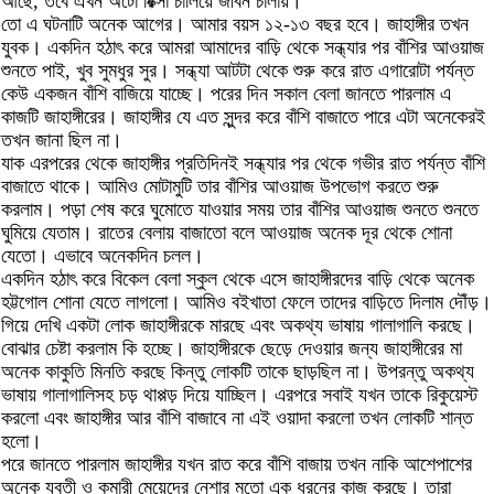
আছে, তবে এখন অটো রিক্সা চালিয়ে জীবন চালায়।
তো এ ঘটনাটি অনেক আগের। আমার বয়স ১২-১৩ বছর হবে। জাহাঙ্গীর তখন
যুবক। একদিন হঠাৎ করে আমরা আমাদের বাড়ি থেকে সন্ধ্যার পর বাঁশির আওয়াজ
শুনতে পাই, খুব সুমধুর সুর। সন্ধ্যা আটটা থেকে শুরু করে রাত এগারোটা পর্যন্ত
কেউ একজন বাঁশি বাজিয়ে যাচ্ছে। পরের দিন সকাল বেলা জানতে পারলাম এ
কাজটি জাহাঙ্গীরের। জাহাঙ্গীর যে এত সুন্দর করে বাঁশি বাজাতে পারে এটা অনেকেরই
তখন জানা ছিল না।
যাক এরপরের থেকে জাহাঙ্গীর প্রতিদিনই সন্ধ্যার পর থেকে গভীর রাত পর্যন্ত বাঁশি
বাজাতে থাকে। আমিও মোটামুটি তার বাঁশির আওয়াজ উপভোগ করতে শুরু
করলাম। পড়া শেষ করে ঘুমোতে যাওয়ার সময় তার বাঁশির আওয়াজ শুনতে শুনতে
ঘুমিয়ে যেতাম। রাতের বেলায় বাজাতো বলে আওয়াজ অনেক দূর থেকে শোনা
যেতো। এভাবে অনেকদিন চলল।
একদিন হঠাৎ করে বিকেল বেলা স্কুল থেকে এসে জাহাঙ্গীরদের বাড়ি থেকে অনেক
হট্টগোল শোনা যেতে লাগলো। আমিও বইখাতা ফেলে তাদের বাড়িতে দিলাম দৌঁড়।
গিয়ে দেখি একটা লোক জাহাঙ্গীরকে মারছে এবং অকথ্য ভাষায় গালাগালি করছে।
বোঝার চেষ্টা করলাম কি হচ্ছে। জাহাঙ্গীরকে ছেড়ে দেওয়ার জন্য জাহাঙ্গীরের মা
অনেক কাকুতি মিনতি করছে কিন্তু লোকটি তাকে ছাড়ছিল না। উপরন্তু অকথ্য
ভাষায় গালাগালিসহ চড় থাপ্পড় দিয়ে যাচ্ছিল। এরপরে সবাই যখন তাকে রিকুয়েস্ট
করলো এবং জাহাঙ্গীর আর বাঁশি বাজাবে না এই ওয়াদা করলো তখন লোকটি শান্ত
হলো।
পরে জানতে পারলাম জাহাঙ্গীর যখন রাত করে বাঁশি বাজায় তখন নাকি আশেপাশের
অনেক যুবতী ও কুমারী মেয়েদের নেশার মতো এক ধরনের কাজ করছে। তারা