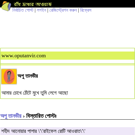
নির্বাচিত পোস্ট
|
লগইন
|
রেজিস্ট্রেশন করুন
|
রিফ্রেস
www.oputanvir.com
অপু তানভীর
আমার চোখে ঠোঁটে মুখে তুমি লেগে আছো
অপু তানভীর
› বিস্তারিত পোস্টঃ
শহীদ আনোয়ার পাশার \'\'রাইফেল রোটি আওরাত\'\'