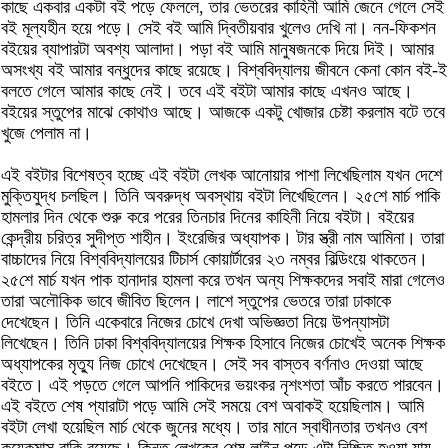
কাছে একবার একটা বই পড়ে ফেললে, তার ভেতরের কাহিনী আমি জেনে গেলে সেই
বই মূল্যহীন হয়ে পড়ে। সেই বই আমি দ্বিতীয়বার খুলেও দেখি না। নন-ফিকশন
বইয়ের ব্যাপারটা অবশ্য আলাদা। পড়া বই আমি মানুষজনকে দিয়ে দিই। আমার
অসংখ্য বই আমার বন্ধুদের কাছে রয়েছে। বিশ্ববিদ্যালয় জীবনে কেনা কোন বই-ই
বলতে গেলে আমার কাছে নেই। তবে এই বইটা আমার কাছে এখনও আছে।
বইয়ের স্তুপের মাঝে কোথাও আছে। আজকে একটু খোজার চেষ্টা করলাম বটে তবে
খুজে পেলাম না।
এই বইটার বিশেষত্ব হচ্ছে এই বইটা লেখক আনোয়ার পাশা লিখেছিলাম যখন দেশে
মুক্তিযুদ্ধ চলছিল। তিনি অবরুদ্ধ অবস্থায় বইটা লিখেছিলেন। ২৫শে মার্চ পাকি
হামলার দিন থেকে শুরু করে পরের তিনচার দিনের কাহিনী নিয়ে বইটা। বইয়ের
কেন্দ্রীয় চরিত্র সুদীপ্ত শাহীন। ইংরেজির অধ্যাপক। টার স্ত্রী নাম আমিনা। তারা
বাচ্চাদের নিয়ে বিশ্ববিদ্যালয়ের টিচার্স কোয়ার্টারের ২৩ নম্বর বিল্ডিংয়ে থাকতেন।
২৫শে মার্চ যখন পাক হানাদার হামলা করে তখন অন্য শিক্ষকদের সবাই মারা গেলেও
তারা অলৌকিক ভাবে জীবিত ছিলেন। লাশে স্তুপের ভেতরে তারা ঢাকাকে
দেখেছেন। তিনি একেবারে নিজের চোখে দেখা অভিজ্ঞতা নিয়ে উপন্যাসটা
লিখেছেন। তিনি ঢাকা বিশ্ববিদ্যালয়ের শিক্ষক হিসাবে নিজের চোখেই অনেক শিক্ষক
অধ্যাপকের মৃত্যু নিজ চোখে দেখেছেন। সেই সব বাস্তব বর্ণনাও দেওয়া আছে
বইতে। এই পড়তে গেলে আপনি পাকিদের ভয়ংকর নৃশংশতা আঁচ করতে পারবেন।
এই বইতে শেষ প্যারাটা পড়ে আমি সেই সময়ে বেশ অবাকই হয়েছিলাম। আমি
বইটা লেখা হয়েছিল মার্চ থেকে জুনের মধ্যে। তার মানে স্বাধীনতার তখনও বেশ