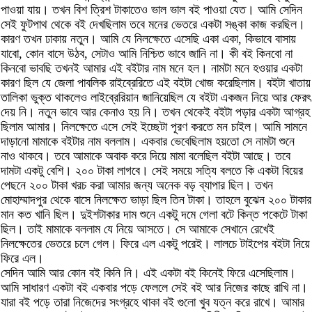
পাওয়া যায়। তখন বিশ ত্রিশ টাকাতেও ভাল ভাল বই পাওয়া যেত। আমি সেদিন
সেই ফুটপাথ থেকে বই দেখছিলাম তবে মনের ভেতরে একটা সঙ্কা কাজ করছিল।
কারণ তখন ঢাকায় নতুন। আমি যে নিলক্ষেতে এসেছি একা একা, কিভাবে বাসায়
যাবো, কোন বাসে উঠব, সেটাও আমি নিশ্চিত ভাবে জানি না। কী বই কিনবো না
কিনবো ভাবছি তখনই আমার এই বইটার নাম মনে হল। নামটা মনে হওয়ার একটা
কারণ ছিল যে জেলা পাবলিক রাইব্রেরিতে এই বইটা খোজ করেছিলাম। বইটা খাতায়
তালিকা ভুক্ত থাকলেও লাইব্রেরিয়ান জানিয়েছিল যে বইটা একজন নিয়ে আর ফেরৎ
দেয় নি। নতুন ভাবে আর কেনাও হয় নি। তখন থেকেই বইটা পড়ার একটা আগ্রহ
ছিলাম আমার। নিলক্ষেতে এসে সেই ইচ্ছেটা পূরণ করতে মন চাইল। আমি সামনে
দাড়ানো মামাকে বইটার নাম বললাম। একবার ভেবেছিলাম হয়তো সে নামটা শুনে
নাও থাকবে। তবে আমাকে অবাক করে দিয়ে মামা বলেছিল বইটা আছে। তবে
দামটা একটু বেশি। ২০০ টাকা লাগবে। সেই সময়ে সত্যি বলতে কি একটা বিয়ের
পেছনে ২০০ টাকা খরচ করা আমার জন্য অনেক বড় ব্যাপার ছিল। তখন
মোহাম্মাদপুর থেকে বাসে নিলক্ষেত ভাড়া ছিল তিন টাকা। তাহলে বুঝেন ২০০ টাকার
মান কত খানি ছিল। দুইশটাকার দাম শুনে একটু দমে গেলা বটে কিন্ত পকেটে টাকা
ছিল। তাই মামাকে বললাম যে নিয়ে আসতে। সে আমাকে সেখানে রেখেই
নিলক্ষেতের ভেতরে চলে গেল। ফিরে এল একটু পরেই। লালচে টাইপের বইটা নিয়ে
ফিরে এল।
সেদিন আমি আর কোন বই কিনি নি। এই একটা বই কিনেই ফিরে এসেছিলাম।
আমি সাধারণ একটা বই একবার পড়ে ফেললে সেই বই আর নিজের কাছে রাখি না।
যারা বই পড়ে তারা নিজেদের সংগ্রহে থাকা বই গুলো খুব যত্ন করে রাখে। আমার