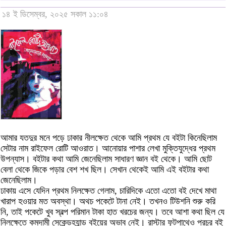
১৪ ই ডিসেম্বর, ২০২৫ সকাল ১১:০৪
আমার যতদুর মনে পড়ে ঢাকার নীলক্ষেত থেকে আমি প্রথম যে বইটা কিনেছিলাম
সেটার নাম রাইফেল রোটি আওরাত। আনোয়ার পাশার লেখা মুক্তিযুদ্ধের প্রথম
উপন্যাস। বইটার কথা আমি জেনেছিলাম সাধারণ জ্ঞান বই থেকে। আমি ছোট
বেলা থেকে জিকে পড়ার বেশ শখ ছিল। সেখান থেকেই আমি এই বইটার কথা
জেনেছিলাম।
ঢাকায় এসে যেদিন প্রথম নিলক্ষেত গেলাম, চারিদিকে এতো এতো বই দেখে মাথা
খারাপ হওয়ার মত অবস্থা। অথচ পকেটে টানা নেই। তখনও টিউশনি শুরু করি
নি, তাই পকেটে খুব স্বল্প পরিমান টাকা হাত খরচের জন্য। তবে আশা কথা ছিল যে
নিলক্ষেতে কমদামী সেকেন্ডহ্যান্ড বইয়ের অভাব নেই। রাস্টার ফুটপাথেও প্রচুর বই