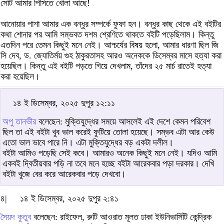
সেটি আমার পিসিতে খোলা আছে!
আনোয়ার পাশা আমার এক বন্ধুর সম্পর্কে ফুফা হন। বন্ধুর কাছ থেকে এই বইটির
কথা শোনার পর আমি সম্ভবত দশম শ্রেণিতে থাকতে বইটি পড়েছিলাম। কিন্তু
এতদিন পরে তেমন কিছুই মনে নেই। আশ্চর্যের বিষয় হলো, আমার ধারণা ছিল জি
সি দেব, ড. জ্যোতির্ময় গুহ ঠাকুরতাসহ আরও অনেককে ডিসেম্বর মাসে হত্যা করা
হয়েছিল। কিন্তু এই বইটি পড়তে গিয়ে দেখলাম, তাঁদের ২৫ মার্চ রাতেই হত্যা
করা হয়েছিল।
১৪ ই ডিসেম্বর, ২০২৫ দুপুর ১২:১১
অপু তানভীর
বলেছেন: মুক্তিযুদ্ধের সময়ে আসলেই এই দেশে কেমন পরিবেশ
ছিল তা এই বইটা খুব ভাল করেই ফুটিয়ে তোলা হয়েছে। সম্ভব এটা আর কেউ
এতো ভাল ভাবে পারে নি। এটা মুক্তিযুদ্ধের বড় একটা দলীল।
বইটা আমিও পড়েছি সেই কবে। আমারও অনেক কিছুই মনে নেই। যদিও আমি
একবই দ্বিতীয়বার পড়ি না তবে মনে হচ্ছে বইটা আরেকবার পড়া দরকার। দেখি
বইটা খুজে বের করে আরেকবার পড়ে দেখবো।
৪|
১৪ ই ডিসেম্বর, ২০২৫ দুপুর ২:৪১
সৈয়দ কুতুব
বলেছেন: রাইফেল, রুটি আওরাত মূলত ঢাকা ইউনিভার্সিটি কেন্দ্রিক