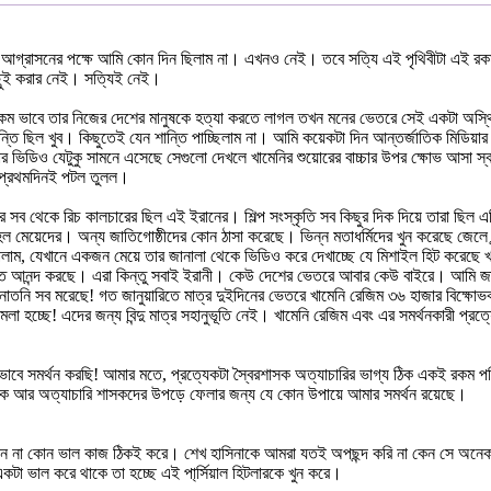
 আগ্রাসনের পক্ষে আমি কোন দিন ছিলাম না। এখনও নেই। তবে সত্যি এই পৃথিবীটা এই রক
ছুই করার নেই। সত্যিই নেই।
রে, কী রকম ভাবে তার নিজের দেশের মানুষকে হত্যা করতে লাগল তখন মনের ভেতরে সেই একটা
তি ছিল খুব। কিছুতেই যেন শান্তি পাচ্ছিলাম না। আমি কয়েকটা দিন আন্তর্জাতিক মিডিয়ার
র ভিডিও যেটুকু সামনে এসেছে সেগুলো দেখলে খামেনির শুয়োরের বাচ্চার উপর ক্ষোভ আসা 
 প্রথমদিনই পটল তুলল।
সব থেকে রিচ কালচারের ছিল এই ইরানের। শিল্প সংস্কৃতি সব কিছুর দিক দিয়ে তারা ছিল 
 মেয়েদের। অন্য জাতিগোষ্ঠীদের কোন ঠাসা করেছে। ভিন্ন মতাধর্মিদের খুন করেছে জেলে বন
াম, যেখানে একজন মেয়ে তার জানালা থেকে ভিডিও করে দেখাচ্ছে যে মিশাইল হিট করেছে খাম
ে আনন্দ করছে। এরা কিন্তু সবাই ইরানী। কেউ দেশের ভেতরে আবার কেউ বাইরে। আমি জানি ন
তনি সব মরেছে! গত জানুয়ারিতে মাত্র দুইদিনের ভেতরে খামেনি রেজিম ৩৬ হাজার বিক্ষোভকা
ামলা হচ্ছে! এদের জন্য বিন্দু মাত্র সহানুভূতি নেই। খামেনি রেজিম এবং এর সমর্থনকারী 
ে সমর্থন করছি! আমার মতে, প্রত্যেকটা স্বৈরশাসক অত্যাচারির ভাগ্য ঠিক একই রকম পর
সক আর অত্যাচারি শাসকদের উপড়ে ফেলার জন্য যে কোন উপায়ে আমার সমর্থন রয়েছে।
োন না কোন ভাল কাজ ঠিকই করে। শেখ হাসিনাকে আমরা যতই অপছন্দ করি না কেন সে অনেক 
টা ভাল করে থাকে তা হচ্ছে এই পা্র্সিয়াল হিটলারকে খুন করে।