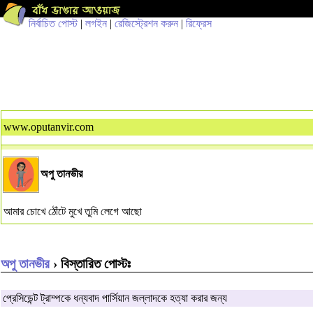
নির্বাচিত পোস্ট
|
লগইন
|
রেজিস্ট্রেশন করুন
|
রিফ্রেস
www.oputanvir.com
অপু তানভীর
আমার চোখে ঠোঁটে মুখে তুমি লেগে আছো
অপু তানভীর
› বিস্তারিত পোস্টঃ
প্রেসিডেন্ট ট্রাম্পকে ধন্যবাদ পার্সিয়ান জল্লাদকে হত্যা করার জন্য