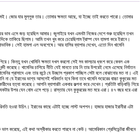
মই। জোর যার মুল্লুক তার। তোমার ক্ষমতা আছে, যা ইচ্ছে তাই করতে পারো। তোমার
 অস্থির ভাব এসে জড় হয়েছিল আমার। জুলাইয়ে যখন এমনটা নিজের দেশে শুরু হয়েছিল তখন
 দিকে তাকিয়ে ছিলাম। আমি তখন খুব করে চেয়েছিলাম ট্রাম্প যেন হামলা করে ইরানে।
স্বাভাবিক। সেই হামলা এল অবশেষে। আর হাসির ব্যাপার দেখেন, এতো দিন খামেনি
এগিয়ে। কিন্তু যখন খোমিনি ক্ষমতা দখল করলো সেই সব কালচার ধ্বংশ করে কেবল এক
্দী করেছে। খামেনির চাপিয়ে নীতি যেই মানতে চায় নি তার উপরেই নেমে এসেছে নির্যাতন
েনির প্রাসাদে এবং তার কন্ঠে যে উচ্ছাস প্রকাশ পাচ্ছিল সেটা বলে বোঝানোর মত না। এই
া যে ইরানের ভাগ্য আসলেই পরিবর্তন হবে কিনা তবে খামেনি শুয়েরের বাচ্চা কুকুরের মত
রীদের হত্যা করেছে। আপনি ব্যাপারটা একবার কল্পনা করে দেখেন। প্রতিটা বাড়িবাড়ি গিয়ে
প্রত্যেকটার উপর যেন বোম এসে পড়ে। রাস্তায় যেন কুকুররের মত মরে এরা। ৪৭ বছর ধরে এরা
িনতি হওয়া উচিৎ। ইরানের কাছে এটাই হচ্ছে লাস্ট অপশন। হাজার হাজার ইরানীরা এটা
ভাল করেছে, এই কথা অস্বীকার করতে পারবে না কেউ। আমেরিকান প্রেসিডেন্টরা জীবনে