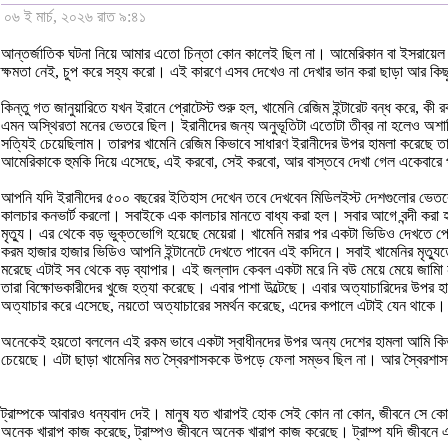
০৬ ই মার্চ, ২০২৬ রাত ৯:৪১
আন্তর্জাতিক ঘটনা নিয়ে আমার এতো চিন্তা কোন কালেই ছিল না। আমেরিকান বা ইসরায়েল
ক্ষমতা নেই, চুপ করে সহ্য করো। এই কারণে এসব দেখেও না দেখার ভান করা ছাড়া আর কি
কিন্তু গত জানুয়ারিতে যখন ইরানে প্রোটেস্ট শুরু হল, খামেনি রেজিম ইন্টারেট বন্ধ ক
এমন অস্থিরতা মনের ভেতরে ছিল। ইরানীদের জন্য অনুভূতিটা এতোটা তীব্র না হলেও অশান্
সত্যিই চেয়েছিলাম। তারপর খামেনি রেজিম কিভাবে সাধারণ ইরানীদের উপর হামলা করেছে তা
আমেরিকাকে হুমকি দিয়ে এসেছে, এই করবো, সেই করবো, আর বাস্তবে দেখা গেল একেবারে
আপনি যদি ইরানীদের ৫০০ বছরের ইতিহাস দেখেন তবে দেখবেন মিডিলইস্ট দেশগুলোর ভেতরে 
কালচার কনভার্ট করলো। সবাইকে এক কালচার মানতে বাধ্য করা হল। সবার আগে বন্দী করা হল
মৃত্যু। এর থেকে বড় ভুক্তভোগি হয়েছে মেয়েরা। খামেনি মরার পর একটা ভিডিও দেখতে পেল
করম হাজার হাজার ভিডিও আপনি ইন্টানেটে দেখতে পাবেন এই কদিনে। সবাই খামেনির মৃত্যুত
মরেছে এটাই সব থেকে বড় ব্যাপার। এই জল্লাদ কেবল একটা মরে নি বউ মেয়ে মেয়ে জামাি না
তারা বিক্ষোভকারীদের খুজে হত্যা করেছে। এবার পাশা উল্টেছে। এবার অত্যাচারিদের উপর হ
অত্যাচার করে এসেছে, নয়তো অত্যাচারের সমর্থন করেছে, এদের কপালে এটাই যেন থাকে।
অনেকেই হয়তো বললেন এই রকম ভাবে একটা স্বাধীনদের উপর অন্য দেশের হামলা আমি কিভাব
চেয়েছে। এটা ছাড়া খামেনির মত স্বৈরশাসককে উপড়ে ফেলা সম্ভব ছিল না। আর স্বৈরশা
ট্রাম্পকে আবারও ধন্যবাদ দেই। মানুষ যত খারাপই হোক সেই কোন না কোন, জীবনে সে ক
অনেক খারাপ কাজ করেছে, ট্রাম্পও জীবনে অনেক খারাপ কাজ করেছে। ট্রাম্প যদি জীবনে এক