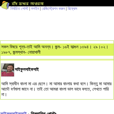
নির্বাচিত পোস্ট
|
লগইন
|
রেজিস্ট্রেশন করুন
|
রিফ্রেস
সকল বিষয়ে শূন্য-তাই আমি অনন্য। জন্ম- ১৬ই ফাল্গুন ১৩৯৪। ২৯।০২।
১৯৮৭, জন্মস্থান- নোয়াখালী
সাইফুলসাইফসাই
আমি স্বাধীন বাংলা মা এর ছেলে। মা আমার বাংলায় কথা বলে। কিন্তু মা আমার
আদৌ বর্ণমালা জানে না। তাই তো আমরা বাংলা ভাল ভাবে বলতে, লেখতে পারি
না।
সাইফুলসাইফসাই
› বিস্তারিত পোস্টঃ