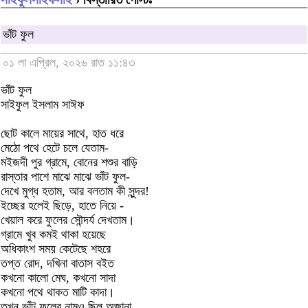
ভাঁট ফুল
০১ লা এপ্রিল, ২০২৬ রাত ১১:৪৩
ভাঁট ফুল
সাইফুল ইসলাম সাঈফ
ছোট কালে মায়ের সাথে, হাত ধরে
মেঠো পথে হেটে চলে যেতাম-
মইজদী পুর গ্রামে, বোনের শশুর বাড়ি
রাস্তার পাশে মাঝে মাঝে ভাঁট ফুল-
দেখে মুগ্ধ হতাম, আর বলতাম কী সুন্দর!
ইচ্ছের হলেই ছিড়ে, হাতে নিয়ে -
খেয়াল করে ফুলের সৌন্দর্য দেখতাম।
গ্রামে খুব কমই থাকা হয়েছে
অধিকাংশ সময় কেটেছে শহরে
তপ্ত রোদ, দখিনা বাতাস বইত
কখনো কালো মেঘ, কখনো সাদা
কখনো পথে থাকত মাটি কাদা।
তখন ভাঁট ফুলের নামও ছিল অজানা