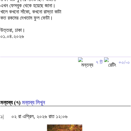
এখন ফেসবুক থেকে হয়েছে জানা।
খালে কখনো সাঁকো, কখনো রাস্তা কাটা
কত রকমের দেখতাম ফুল ফোটা।
উত্তরা, ঢাকা।
০১.০৪.২০২৬
৭ টি
+০/-০
মন্তব্য (৭)
মন্তব্য লিখুন
১|
০২ রা এপ্রিল, ২০২৬ রাত ১২:০৬