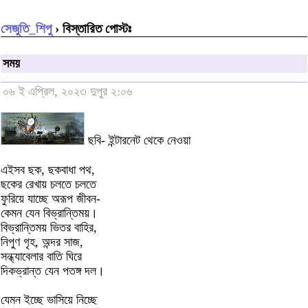
সেজুতি_শিপু
› বিস্তারিত পোস্টঃ
সময়
০৬ ই এপ্রিল, ২০২৩ দুপুর ২:০৬
ছবি- ইন্টারনেট থেকে নেওয়া
এইসব ছক, ছকবাধা পথ,
ছকের রেখায় চলতে চলতে
ফুরিয়ে যাচ্ছে অরূপ জীবন-
কেমন যেন বিভ্রান্তিময়।
বিভ্রান্তিময় ভিতর বাহির,
নিপুণ গৃহ, অন্দর সাজ,
সন্ধ্যাবেলার বাতি ঘিরে
দিকভ্রান্ত যেন পতঙ্গ দল।
যেমন ইচ্ছে ভাসিয়ে নিচ্ছে