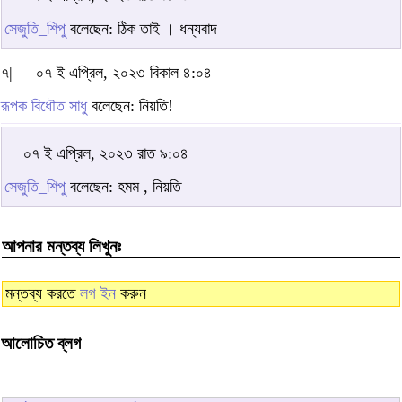
সেজুতি_শিপু
বলেছেন: ঠিক তাই । ধন্যবাদ
৭|
০৭ ই এপ্রিল, ২০২৩ বিকাল ৪:০৪
রূপক বিধৌত সাধু
বলেছেন: নিয়তি!
০৭ ই এপ্রিল, ২০২৩ রাত ৯:০৪
সেজুতি_শিপু
বলেছেন: হমম , নিয়তি
আপনার মন্তব্য লিখুনঃ
মন্তব্য করতে
লগ ইন
করুন
আলোচিত ব্লগ