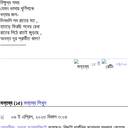
বিক্ষুব্ধ সময়
যেমন ভাসায় ঘূর্ণিপাকে
বন্যার জল-
দিনগুলি সব রাতের মত ,
হাতড়ে ফিরছি পথের রেখা
রাতের পিঠে রাতই জুড়ছে ,
অনন্ত দূর প্রার্থীত কাল?
---------------
১৫ টি
+৪/-০
মন্তব্য (১৫)
মন্তব্য লিখুন
১|
০৬ ই এপ্রিল, ২০২৩ বিকাল ৩:০৫
সোনাবীজ; অথবা ধুলোবালিছাই
বলেছেন: কিছুটা দার্শনিক মনোভাব প্রকাশ পেয়েছে