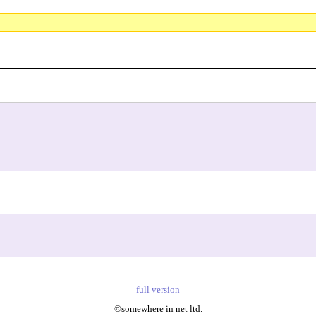
full version
©somewhere in net ltd.