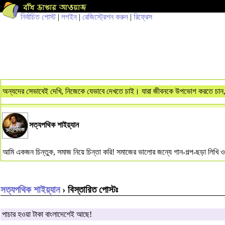
নির্বাচিত পোস্ট
|
লগইন
|
রেজিস্ট্রেশন করুন
|
রিফ্রেস
অন্যদের সেভাবেই দেখি, নিজেকে যেভাবে দেখতে চাই। যারা জীবনকে উপভোগ করতে চান,
সত্যপথিক শাইয়্যান
আমি একজন চিন্তুক, সমাজ নিয়ে চিন্তা করি! সমাজের ভালোর জন্যে গান-গল্প-ছড়া লিখ
সত্যপথিক শাইয়্যান
› বিস্তারিত পোস্টঃ
পাচার হওয়া টাকা বাংলাদেশেই আছে!