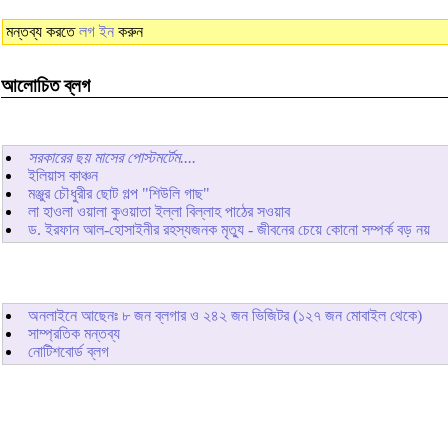
মন্তব্য করতে
লগ ইন
করুন
আলোচিত ব্লগ
সরকারের ছয় মাসের পোস্টমর্টেম....
ইলিয়াস কাঞ্চন
মঞ্জুর চৌধুরীর ছোট গল্প "শিউলি গাছ"
লা হাওলা ওয়ালা কুওয়াতা ইল্লা বিল্লাহ পাঠের সওয়াব
ড. ইরফান আল-হোসাইনীর রহস্যজনক মৃত্যু - জীবনের চেয়ে কোনো সম্পর্ক বড় নয়
অনলাইনে আছেনঃ
৮
জন ব্লগার ও
২৪২
জন ভিজিটর (১২৭ জন মোবাইল থেকে)
সাম্প্রতিক মন্তব্য
নোটিশবোর্ড ব্লগ