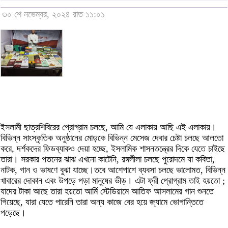
৩০ শে নভেম্বর, ২০২৪ রাত ১১:০১
ইসলামী ছাত্রশিবিরের প্রোগ্রাম চলছে, আমি যে এলাকায় আছি এই এলাকায়।
বিভিন্ন সাংস্কৃতিক অনুষ্ঠানের মোড়কে বিভিন্ন মেসেজ দেবার চেষ্টা চলছে আলতো
করে, দর্শকদের ফিডব্যাকও দেয়া হচ্ছে, ইসলামিক শাসনতন্ত্রের দিকে যেতে চাইছে
তারা। সরকার পতনের ঝাঝ এখনো কাটেনি, রঙ্গলীলা চলছে পুরোদমে যা কবিতা,
নাটক, গান ও ভাষণে বুঝা যাচ্ছে।তবে আশেপাশে ব্যবসা চলছে ভালোমত, বিভিন্ন
খাবারের দোকান এবং উপড়ে পড়া মানুষের ভীড়। এটা ফ্রী প্রোগ্রাম তাই হয়তো ;
যাদের টাকা আছে তারা হয়তো আর্মি স্টেডিয়ামে আতিফ আসলামের গান শুনতে
গিয়েছে, যারা যেতে পারেনি তারা অন্য কাজে বের হয়ে জ্যামে ভোগান্তিতে
পড়েছে।