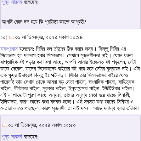
শূন্য সারমর্ম
বলেছেন:
আপনি কোন দল হয়ে কি প্রতিষ্ঠা করতে আগ্রহী?
১০|
০১ লা ডিসেম্বর, ২০২৪ সকাল ১০:৪৮
বাকপ্রবাস
বলেছেন: শিবির হল দুষ্টুদের ঠিক করার জন্য। কিন্তু শিবির এর
সিলেভাস হল দলদাস হবার সিলেভাস। সেখানে সৃজনশীলতা নাই। যেমন ধরুণ
সাপ্তাহিক বই পড়ার কথা বলা আছে, আপনি আমার ইচ্ছেমত বই পড়লেন, সেটা
কাজে দেবেনা, তাদের সিলেভাসের বাইরের বই পড়া হলে সেটার মুল্যায়ন নাই। এটা
এক ক্ষুদ্র উদাহরণ কিন্তু ইম্পেক্ট বড়। শিবির তার সিলেভাসের বাইরে যেতে
পারেনাই তায় সেখান থেকে আমরা বড় নেতা পাইনা, সাংবাদিক পাইনা, সাহিত্যক
পাইনা, গীতিকার পাইনা, সুরকার পাইনা, ইন্ফুয়েন্সার পাইনা, ইউটিউবার পাইনা।
এই না পাওয়াটা পুরণ করছে অন্যরা, তাদের অদৃশ্য নেতা হয়ে যাচ্ছে পিনাকী,
ইলিয়াসরা, কারণ তাদের কথা মনমত হচ্ছে। এই মনমত কথা তাদের সিনিয়র ও
নেতারা বলতে পারছেনা, কারণ সৃজনশীলতা নাই দলে। আছে দলান্ধ হবার তরিকা।
০১ লা ডিসেম্বর, ২০২৪ সকাল ১০:৫০
শূন্য সারমর্ম
বলেছেন: