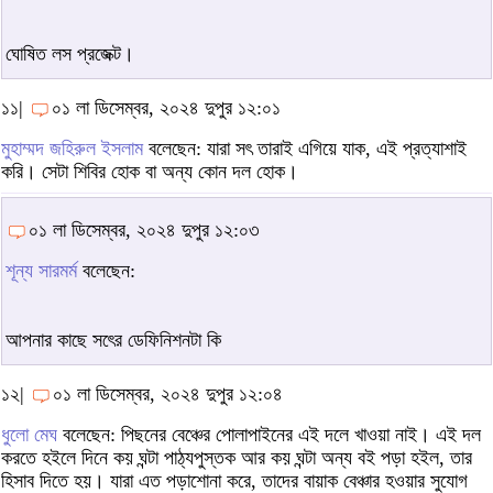
ঘোষিত লস প্রজেক্ট।
১১|
০১ লা ডিসেম্বর, ২০২৪ দুপুর ১২:০১
মুহাম্মদ জহিরুল ইসলাম
বলেছেন: যারা সৎ তারাই এগিয়ে যাক, এই প্রত্যাশাই
করি। সেটা শিবির হোক বা অন্য কোন দল হোক।
০১ লা ডিসেম্বর, ২০২৪ দুপুর ১২:০৩
শূন্য সারমর্ম
বলেছেন:
আপনার কাছে সৎের ডেফিনিশনটা কি
১২|
০১ লা ডিসেম্বর, ২০২৪ দুপুর ১২:০৪
ধুলো মেঘ
বলেছেন: পিছনের বেঞ্চের পোলাপাইনের এই দলে খাওয়া নাই। এই দল
করতে হইলে দিনে কয় ঘন্টা পাঠ্যপুস্তক আর কয় ঘন্টা অন্য বই পড়া হইল, তার
হিসাব দিতে হয়। যারা এত পড়াশোনা করে, তাদের বায়াক বেঞ্চার হওয়ার সুযোগ