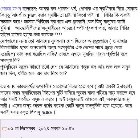
শেরজা তপন
বলেছেন: আমরা মত প্রকাশ ধর্ম, পোশাক এর স্বাধীনতা নিয়ে সোচ্চার
কিন্তু আদর্শ অনুসরণ করার স্বাধীনতা চাই না কিংবা পাই না। শিবির কি একাই
সন্ত্রাস করে? জামাত-শিবিরের ব্যাপারে এত চুলকানি কেন কিছু মানুষের আমি
বুঝিনা। আওয়ামীলীগের অনুসারীদের আচরণে স্পষ্ট প্রকাশ পায়, জামাত শিবির
হইলে তাদের হত্যা করা জায়েজ!!!!!
দেশভাগের সময় তো আমাদের মুসলমান দেশ হিসেবে অদ্ভুতভাবে ( দু হাজার
কিলোমিটার দুরের অন্যভাষি অন্য সংস্কৃতির এক দেশের সাথে জুড়ে দেয়া
হয়েছিল) ভাগ করা হয়েছিল নাকি? তাহলে এখানে মুসলিম শাসন প্রতিষ্ঠা হলে
সমস্যা কি?
পুর্বসূরিদের ভুলের কারণে দুটো দেশ যে আমাদের শত্রু হল আর লক্ষ লক্ষ মানুষ
জান দিল, ধর্ষিত হল- এর দায় নিবে কে?
এর জন্য ভারতবর্ষের তৎকালীন নেতাদের বিচার হতে হবে ( এটা একটা উদাহরণ)
তাদের সবার ক্যারিকেচার টাইপের মুর্তি বানিয়ে জুতার মালা পড়িয়ে দাড় করাতে হবে
আর সবাই সর্বোচ্চ অসন্মান করবে। ওই বেজন্মারাই আজকে এই অবস্থার জন্য
দায়ী। এদের জন্য ভারত বর্ষের কয়েক কোটি মানুষ বাস্তুভিটা হারা হয়েছে- আর
সবাই সবার রক্ত পিপাসু হয়েছে।
০১ লা ডিসেম্বর, ২০২৪ সকাল ১০:৪৯