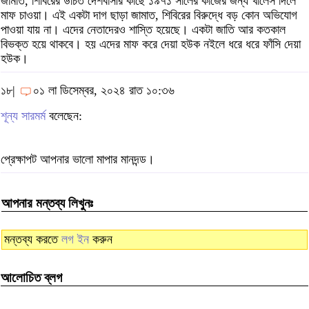
জামাত, শিবিরের উচিত দেশবাসীর কাছে ১৯৭১ সালের কাজের জন্য খালেস দিলে
মাফ চাওয়া। এই একটা দাগ ছাড়া জামাত, শিবিরের বিরুদ্ধে বড় কোন অভিযোগ
পাওয়া যায় না। এদের নেতাদেরও শাস্তি হয়েছে। একটা জাতি আর কতকাল
বিভক্ত হয়ে থাকবে। হয় এদের মাফ করে দেয়া হউক নইলে ধরে ধরে ফাঁসি দেয়া
হউক।
১৮|
০১ লা ডিসেম্বর, ২০২৪ রাত ১০:৩৬
শূন্য সারমর্ম
বলেছেন:
প্রেক্ষাপট আপনার ভালো মাপার মানদন্ড।
আপনার মন্তব্য লিখুনঃ
মন্তব্য করতে
লগ ইন
করুন
আলোচিত ব্লগ