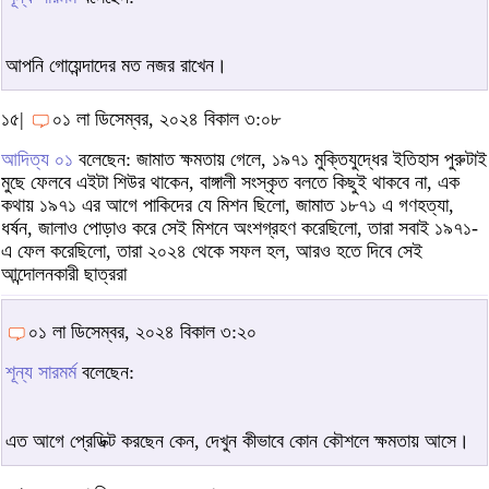
আপনি গোয়েন্দাদের মত নজর রাখেন।
১৫|
০১ লা ডিসেম্বর, ২০২৪ বিকাল ৩:০৮
আদিত্য ০১
বলেছেন: জামাত ক্ষমতায় গেলে, ১৯৭১ মুক্তিযুদ্ধের ইতিহাস পুরুটাই
মুছে ফেলবে এইটা শিউর থাকেন, বাঙ্গালী সংস্কৃত বলতে কিছুই থাকবে না, এক
কথায় ১৯৭১ এর আগে পাকিদের যে মিশন ছিলো, জামাত ১৮৭১ এ গণহত্যা,
ধর্ষন, জালাও পোড়াও করে সেই মিশনে অংশগ্রহণ করেছিলো, তারা সবাই ১৯৭১-
এ ফেল করেছিলো, তারা ২০২৪ থেকে সফল হল, আরও হতে দিবে সেই
আন্দোলনকারী ছাত্ররা
০১ লা ডিসেম্বর, ২০২৪ বিকাল ৩:২০
শূন্য সারমর্ম
বলেছেন:
এত আগে প্রেডিক্ট করছেন কেন, দেখুন কীভাবে কোন কৌশলে ক্ষমতায় আসে।