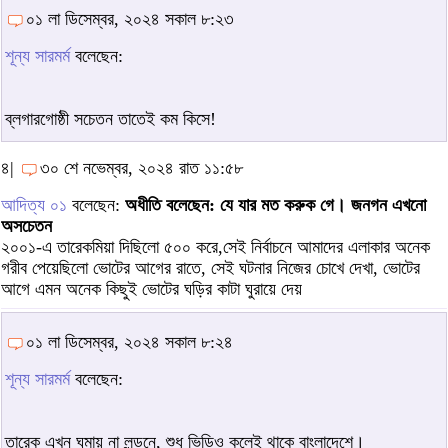
০১ লা ডিসেম্বর, ২০২৪ সকাল ৮:২৩
শূন্য সারমর্ম
বলেছেন:
ব্লগারগোষ্ঠী সচেতন তাতেই কম কিসে!
৪|
৩০ শে নভেম্বর, ২০২৪ রাত ১১:৫৮
আদিত্য ০১
বলেছেন:
অধীতি বলেছেন: যে যার মত করুক গে। জনগন এখনো
অসচেতন
২০০১-এ তারেকমিয়া দিছিলো ৫০০ করে,সেই নির্বাচনে আমাদের এলাকার অনেক
গরীব পেয়েছিলো ভোটের আগের রাতে, সেই ঘটনার নিজের চোখে দেখা, ভোটের
আগে এমন অনেক কিছুই ভোটের ঘড়ির কাটা ঘুরায়ে দেয়
০১ লা ডিসেম্বর, ২০২৪ সকাল ৮:২৪
শূন্য সারমর্ম
বলেছেন:
তারেক এখন ঘুমায় না লন্ডনে, শুধু ভিডিও কলেই থাকে বাংলাদেশে।