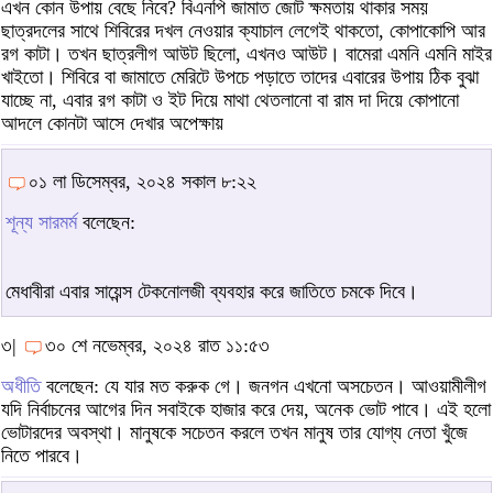
এখন কোন উপায় বেছে নিবে? বিএনপি জামাত জোট ক্ষমতায় থাকার সময়
ছাত্রদলের সাথে শিবিরের দখল নেওয়ার ক্যাচাল লেগেই থাকতো, কোপাকোপি আর
রগ কাটা। তখন ছাত্রলীগ আউট ছিলো, এখনও আউট। বামেরা এমনি এমনি মাইর
খাইতো। শিবিরে বা জামাতে মেরিটে উপচে পড়াতে তাদের এবারের উপায় ঠিক বুঝা
যাচ্ছে না, এবার রগ কাটা ও ইট দিয়ে মাথা থেতলানো বা রাম দা দিয়ে কোপানো
আদলে কোনটা আসে দেখার অপেক্ষায়
০১ লা ডিসেম্বর, ২০২৪ সকাল ৮:২২
শূন্য সারমর্ম
বলেছেন:
মেধাবীরা এবার সায়েন্স টেকনোলজী ব্যবহার করে জাতিতে চমকে দিবে।
৩|
৩০ শে নভেম্বর, ২০২৪ রাত ১১:৫৩
অধীতি
বলেছেন: যে যার মত করুক গে। জনগন এখনো অসচেতন। আওয়ামীলীগ
যদি নির্বাচনের আগের দিন সবাইকে হাজার করে দেয়, অনেক ভোট পাবে। এই হলো
ভোটারদের অবস্থা। মানুষকে সচেতন করলে তখন মানুষ তার যোগ্য নেতা খুঁজে
নিতে পারবে।