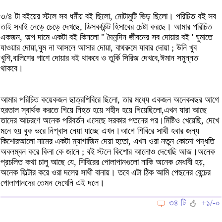
৩/৪ টা বইয়ের স্টলে সব ধর্মীয় বই ছিলো, মোটামুটি ভিড় ছিলো। পরিচিত বই সব
তাই সবাই নেড়ে চেড়ে দেখছে, ডিসকাউন্ট হিসাবের চেষ্টা করছে। আমার পরিচিত
একজন, অল্প দামে একটা বই কিনলো " দৈনন্দিন জীবনের সব দোয়ার বই ' ঘুমাতে
যাওয়ার দোয়া,ঘুম না আসলে আসার দোয়া, বাথরুমে যাবার দোয়া ; উনি খুব
খুশি,বালিশের পাশে দোয়ার বই থাকবে ও তুর্কি সিরিজ দেখবে,ঈমান সমুন্নত
থাকবে।
আমার পরিচিত কয়েকজন ছাত্রশিবিরে ছিলো, তার মধ্যে একজন অনেকবছর আগে
হরতাল স্বার্থক করতে গিয়ে নিহত হয়ে শহীদ হয়ে গিয়েছিলো,এখন যারা আছে
তাদের আচরণে অনেক পরিবর্তন এসেছে সরকার পতনের পর।মিষ্টিও খেয়েছি, দেখে
মনে হয় বুক ভরে নিশ্বাস নেয়া যাচ্ছে এখন।আগে শিবিরে সাথী হবার জন্য
কিশোরআলো নামের একটা ম্যাগাজিন দেয়া হতো, এখন ওরা নতুন কোনো পদ্ধতি
অবলম্বন করে কিনা কে জানে ; বই স্টলে কিশোর আলোও দেখেছি আজ।অনেক
প্রচলিত কথা চালু আছে যে, শিবিরের পোলাপানগুলো নাকি অনেক মেধাবী হয়,
অনেক ফিল্টার করে ওরা দলের সাথী বানায়। তবে এটা ঠিক আমি পেছনের বেন্চের
পোলাপানদের তেমন দেখেনি এই দলে।
৩৪ টি
+১/-০