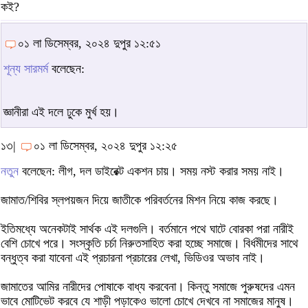
কই?
০১ লা ডিসেম্বর, ২০২৪ দুপুর ১২:৫১
শূন্য সারমর্ম
বলেছেন:
জ্ঞানীরা এই দলে ঢুকে মুর্খ হয়।
১৩|
০১ লা ডিসেম্বর, ২০২৪ দুপুর ১২:২৫
নতুন
বলেছেন: লীগ, দল ডাইরেক্ট একশন চায়। সময় নস্ট করার সময় নাই।
জামাত/শিবির স্লপয়জন দিয়ে জাতীকে পরিবর্তনের মিশন নিয়ে কাজ করছে।
ইতিমধ্যে অনেকটাই সার্থক এই দলগুলি। বর্তমানে পথে ঘাটে বোরকা পরা নারীই
বেশি চোখে পরে। সংস্কৃতি চর্চা নিরুতসাহিত করা হচ্ছে সমাজে। বির্ধমীদের সাথে
বন্ধুত্ব করা যাবেনা এই প্রচারনা প্রচারের লেখা, ভিডিওর অভাব নাই।
জামাতের আমির নারীদের পোষাকে বাধ্য করবেনা। কিন্তু সমাজে পুরুষদের এমন
ভাবে মোটিভেট করবে যে শাড়ী পড়াকেও ভালো চোখে দেখবে না সমাজের মানুষ।