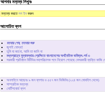
আপনার মন্তব্য লিখুনঃ
মন্তব্য করতে
লগ ইন
করুন
আলোচিত ব্লগ
যতবার শেষ, ততবার শুরু
জুলাই যোদ্ধা!
তুমি যা জানো, আমি তা জানি না
মধ্যপ্রাচ্যে যুদ্বাবস্থার প্রেক্ষিতে বাংলাদেশের অর্থনৈতিক ভবিষ্যৎ-পর্ব ৩
সরকারী প্রতিষ্ঠান বিটিভির মহাপরিচালক পদে নিয়োগ পেয়েছে বেসরকারী ব্যক্তি কাজি 
অনলাইনে আছেনঃ
৯
জন ব্লগার ও
৫৫৭
জন ভিজিটর (২২৪ জন মোবাইল থেকে)
সাম্প্রতিক মন্তব্য
নোটিশবোর্ড ব্লগ