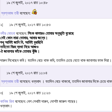
১৯ শে জুলাই, ২০১৭ রাত ১০:৪৮
স্বপ্নবাজ তরী
বলেছেন:
২|
১৯ শে জুলাই, ২০১৭ রাত ১০:৫৩
নদীর মোহনা
বলেছেন:
পিংক কালারও তোমার অনুভূতি বুঝেছে
নেই কোন মায়া তোমার, আমার জন্যে।
শুধু আমিই জানি নি, আমিই বুঝছিনি
তাইতো বিরহ ব্যথা নিয়ে আজও
ঐ জানালার ফাঁকে তোমায় খুঁজি।
দারুন লিখেছেন কবি। যতদিন বেচে থাক কবি, ততদিন চেয়ে যেতে থাক জানালার ফাক দিয়া
১৯ শে জুলাই, ২০১৭ রাত ১১:০৪
স্বপ্নবাজ তরী
বলেছেন: ধন্যবাদ । যতদিন বেচে থাকবো, ততদিন জানালার দিকে চেয়ে থাকা 
৩|
১৯ শে জুলাই, ২০১৭ রাত ১১:২৩
কানিজ রিনা
বলেছেন: বেশ লেখাটা দারুন, দোশটা জারুল গাছের।
ধন্যবাদ।