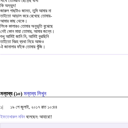
সাথে তোমরাও ছেড়েছ বাসা
কি অদ্ভুদ!
জারুল গাছটাও জানত, তুমি আমার না
তাইতো আড়াল করে রেখেছে তোমায়-
আমার কাছ থেকে।
পিংক কালারও তোমার অনুভূতি বুঝেছে
নেই কোন মায়া তোমার, আমার জন্যে।
শুধু আমিই জানি নি, আমিই বুঝছিনি
তাইতো বিরহ ব্যথা নিয়ে আজও
ঐ জানালার ফাঁকে তোমায় খুঁজি।
মন্তব্য (১০)
মন্তব্য লিখুন
১|
১৯ শে জুলাই, ২০১৭ রাত ১০:৪৪
ইফতেখারুল মবিন
বলেছেন: আহারে!!