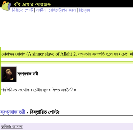
নির্বাচিত পোস্ট
|
লগইন
|
রেজিস্ট্রেশন করুন
|
রিফ্রেস
মোহাম্মদ সোহাগ (A sinner slave of Allah) 2. সভ্যতার অসংগতি তুলে ধরার চেষ্ঠা ক
স্বপ্নবাজ তরী
প্রতিনিয়ত সৎ থাকার চেষ্টার যুদ্ধে লিপ্ত একসৈনিক
স্বপ্নবাজ তরী
› বিস্তারিত পোস্টঃ
কবিতাঃ জানালা