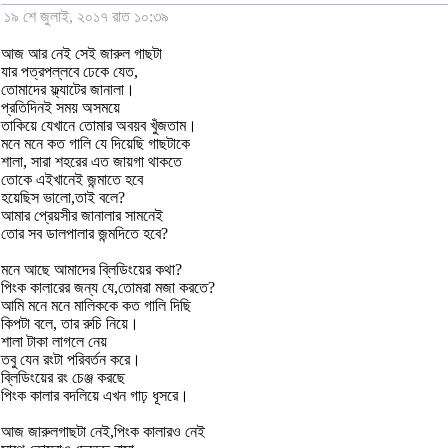
১৯ শে জুলাই, ২০১৭ রাত ১০:৩৯
আজ আর নেই সেই জারুল গাছটা
যার পত্রপল্লবে ঢেকে যেত,
তোমাদের ফ্ল্যাটের জানালা।
প্রতিদিনই সময় অসময়ে
তাকিয়ে যেখানে তোমার অবয়ব খুঁজতাম।
মনে মনে কত গালি যে দিয়েছি গাছটাকে
শালা, সারা শহরের এত জায়গা থাকতে
তোকে এইখানেই জন্মাতে হবে
হয়েছিস ভালো,তাই বলে?
আমার প্রেয়সীর জানালার সামনেই
তোর সব ডালপালার জন্মদিতে হবে?
মনে আছে আমাদের ব্লিডিংয়ের কথা?
পিংক কালারের জন্য যে,তোমরা মজা করতে?
আমি মনে মনে মালিককে কত গালি দিছি
কিপটা বলে, তার রুচি নিয়ে।
শালা টাকা লাগলে নেয়
তবু যেন রংটা পরিবর্তন করে।
ব্লিডিংয়ের রং চেঞ্জ করছে
পিংক কালার বদলিয়ে এখন গাঢ় ধূসরে।
আজ জারুলগাছটা নেই,পিংক কালারও নেই