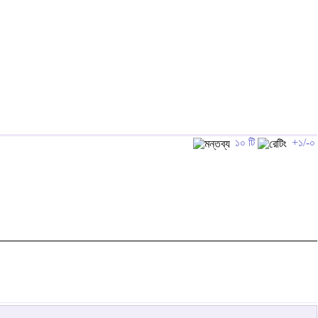
১০ টি
+১/-০