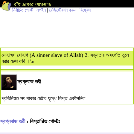
নির্বাচিত পোস্ট
|
লগইন
|
রেজিস্ট্রেশন করুন
|
রিফ্রেস
মোহাম্মদ সোহাগ (A sinner slave of Allah) 2. সভ্যতার অসংগতি তুলে
ধরার চেষ্ঠা করি ।\n
স্বপ্নবাজ তরী
প্রতিনিয়ত সৎ থাকার চেষ্টার যুদ্ধে লিপ্ত একসৈনিক
স্বপ্নবাজ তরী
› বিস্তারিত পোস্টঃ