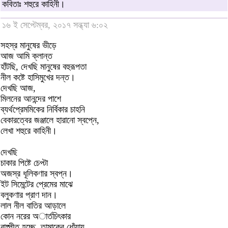
কবিতাঃ শহুরে কাহিনী।
১৬ ই সেপ্টেম্বর, ২০১৭ সন্ধ্যা ৬:০২
সহস্র মানুষের ভীড়ে
আজ আমি ক্লান্ত
হাঁটছি, দেখছি মানুষের বহুরূপতা
নীল কষ্টে হাসিমুখের দন্ত।
দেখছি আজ,
মিলনের আনন্দের পাশে
ব্যর্থপ্রেমমিকের নির্বিকার চাহনি
বেকারত্বের জঞ্জালে হারানো স্বপ্নে,
লেখা শহুরে কাহিনী।
দেখছি
চাকার পিষ্টে চেপ্টা
অজস্র ধূলিকণার স্বপ্ন।
ইট সিমেন্টের প্রেমের মাঝে
বলুকণার প্রাণ দান।
লাল নীল বাতির আড়ালে
কোন নরের অার্তচিৎকার
বাষ্পীত হচ্ছে, তামাকের ধোঁয়ায়