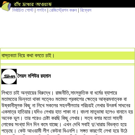
নির্বাচিত পোস্ট
|
লগইন
|
রেজিস্ট্রেশন করুন
|
রিফ্রেস
বাস্তবতা নিয়ে কথা বলতে চাই।
সৈয়দ মশিউর রহমান
লিখতে চাই অন্যায়ের বিরুদ্ধে। রাজনীতি,সাংস্কৃতিক বা ধর্মের ব্যাপারে
মতামতের ভিন্নতা থাকা সত্বেও মতামত প্রকাশের ক্ষেত্রে আক্রমনাত্বক বা
উষ্কানীমূলক কিছু না লিখে সকলের সহনশীলতার পরিচয়ই লেখার উৎকর্ষ সাধনের
একমাত্র হাতিয়ার।যদিও লেখার হাত পাকা না। বাংলা মাতৃভাষা হলেও বানানে হয়
অনেক ভুল। তার পরেও চেষ্টা করছি কিছু লেখার। সত্য বলার মতো সাহসী
লোকের সংখ্যা দিন দিন কমে যাচ্ছে। এখন দেখি সবাই দু\'ধারায় বিভক্ত হয়ে
পড়েছে। কেউ আওয়ামী লীগ কেউবা বিএনপি। সঙ্গত কারণেই লেখা হয়ে উঠে