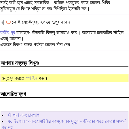
দলই জয়ী হবে এটাই স্বাভাবিক। বর্তমান প্রজন্মের কাছে জামাত-শিবির
মুক্তিযুদ্ধের বিপক্ষ শক্তি না বরং নিপীড়িত ইসলামী দল।
৭|
১২ ই সেপ্টেম্বর, ২০২৫ দুপুর ২:২৭
রাজীব নুর
বলেছেন: চাঁদাবাজি কিন্তু জামাতও করে। জামাতের চাদাবাজির স্টাইল
একটু আলাদা।
একজন রিকশা চালক পর্যন্ত জামাত চাঁদা দেয়।
আপনার মন্তব্য লিখুনঃ
মন্তব্য করতে
লগ ইন
করুন
আলোচিত ব্লগ
সী পার্ল এবং চারপাশ
ড. ইরফান আল-হোসাইনীর রহস্যজনক মৃত্যু - জীবনের চেয়ে কোনো সম্পর্ক
বড় নয়