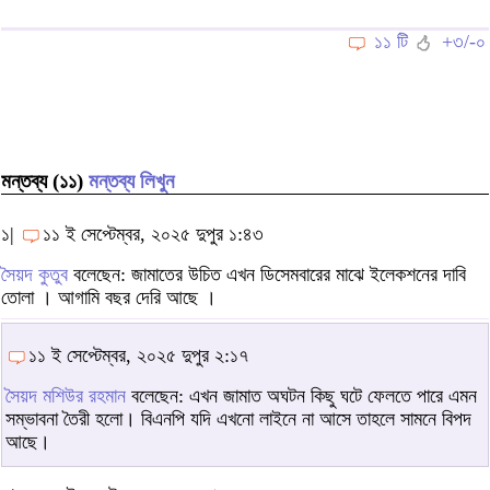
১১ টি
+৩/-০
মন্তব্য (১১)
মন্তব্য লিখুন
১|
১১ ই সেপ্টেম্বর, ২০২৫ দুপুর ১:৪৩
সৈয়দ কুতুব
বলেছেন: জামাতের উচিত এখন ডিসেমবারের মাঝে ইলেকশনের দাবি
তোলা । আগামি বছর দেরি আছে ।
১১ ই সেপ্টেম্বর, ২০২৫ দুপুর ২:১৭
সৈয়দ মশিউর রহমান
বলেছেন: এখন জামাত অঘটন কিছু ঘটে ফেলতে পারে এমন
সম্ভাবনা তৈরী হলো। বিএনপি যদি এখনো লাইনে না আসে তাহলে সামনে বিপদ
আছে।