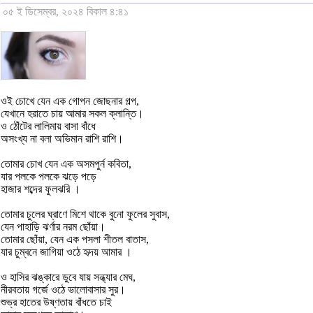
০৫ ই ডিসেম্বর, ২০২৪ বিকাল ৪:৪১
ওই চোখে যেন এক গোপন জোছনার গল্প,
যেখানে হরাতে চায় আমার সকল ক্লান্তি।
ও ঠোঁটের লালিমায় বাসা বাঁধে
অসংখ্য না বলা অভিমান রাশি রাশি।
তোমার চোখ যেন এক অসমপুর্ন কবিতা,
যার পলকে পলকে ঝড়ে পড়ে
হাজার শব্দের ফুলঝরি ।
তোমার চুলের ঘ্রাণে মিশে থাকে বুনো ফুলের সুবাস,
যেন পাহাড়ি ঝর্ণার নরম ছোঁয়া।
তোমার ছোঁয়া, যেন এক পসলা শীতল বাতাস,
যার চুম্বনে জাগিয়া ওঠে হৃদয় আমার ।
ও হাসির ঝঙ্কারে ডুবে যায় সন্ধ্যার মেঘ,
নীরবতায় গর্জে ওঠে ভালোবাসার সুর।
শুভ্র হাতের উষ্ণতায় বাঁধতে চাই