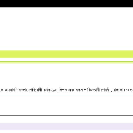
১ থেকে অদ্যাবদি বাংলাদেশবিরোধী কর্মকাণ্ডে লিপ্ত এবং সকল পাকিস্তানী প্রেমী , রাজাকার ও