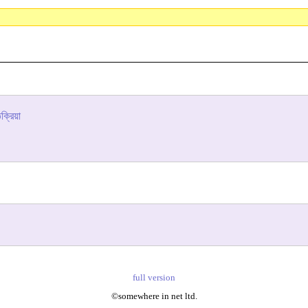
্রিয়া
full version
©somewhere in net ltd.