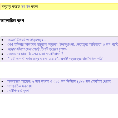
মন্তব্য করতে
লগ ইন
করুন
আলোচিত ব্লগ
আমরা ইতিহাসের ছিন্নপত্র...
শেখ হাসিনার আজকের ভার্চুয়াল বক্তব্য: উপস্থাপনা, নেতৃত্বের অভিজ্ঞতা ও জন-প্রতিক
আমার জীবনে দেখা শ্রেষ্ঠ তিনটি পলায়ন দৃশ্যঃ-
তেহরানের ছায়া কি এখন ঢাকা সেনানিবাসে ?
"‘৫ই আগস্ট সবার জন্য ভালো হয়েছে’- একটি বক্তব্যের রাজনৈতিক পাঠ"
অনলাইনে আছেনঃ
৬
জন ব্লগার ও
২৮৫
জন ভিজিটর (১৮৮ জন মোবাইল থেকে)
সাম্প্রতিক মন্তব্য
নোটিশবোর্ড ব্লগ