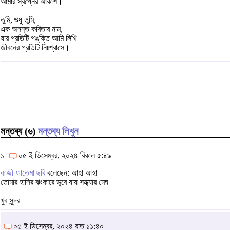
আমার স্বপ্নের আকাশ।
তুমি, শুধু তুমি,
এক অনন্ত কবিতার নাম,
যার প্রতিটি পঙ্‌ক্তি আমি লিখি
জীবনের প্রতিটি নিঃশ্বাসে।
মন্তব্য (৬)
মন্তব্য লিখুন
১|
০৫ ই ডিসেম্বর, ২০২৪ বিকাল ৫:৪৯
কাজী ফাতেমা ছবি
বলেছেন: আহা আহা
তোমার হাসির ঝংকারে ডুবে যায় সন্ধ্যার মেঘ
খুব সুন্দর
০৫ ই ডিসেম্বর, ২০২৪ রাত ১১:৪০