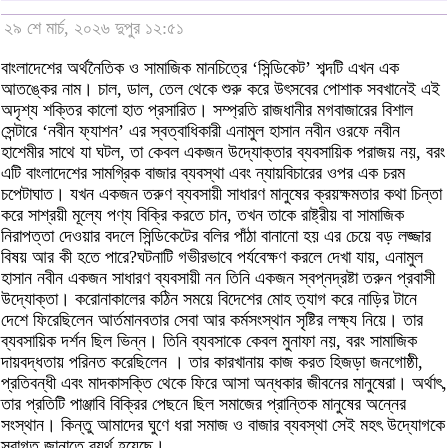
২৯ শে মার্চ, ২০২৬ দুপুর ১২:৫১
বাংলাদেশের অর্থনৈতিক ও সামাজিক মানচিত্রে ‘সিন্ডিকেট’ শব্দটি এখন এক
আতঙ্কের নাম। চাল, ডাল, তেল থেকে শুরু করে উৎসবের পোশাক সবখানেই এই
অদৃশ্য শক্তির কালো হাত প্রসারিত। সম্প্রতি রাজধানীর মগবাজারের বিশাল
সেন্টারে ‘নবীন ফ্যাশন’ এর স্বত্বাধিকারী এনামুল হাসান নবীন ওরফে নবীন
হাশেমীর সাথে যা ঘটল, তা কেবল একজন উদ্যোক্তার ব্যবসায়িক পরাজয় নয়, বরং
এটি বাংলাদেশের সামগ্রিক বাজার ব্যবস্থা এবং ন্যায়বিচারের ওপর এক চরম
চপেটাঘাত। যখন একজন তরুণ ব্যবসায়ী সাধারণ মানুষের ক্রয়ক্ষমতার কথা চিন্তা
করে সাশ্রয়ী মূল্যে পণ্য বিক্রি করতে চান, তখন তাকে রাষ্ট্রীয় বা সামাজিক
নিরাপত্তা দেওয়ার বদলে সিন্ডিকেটের বলির পাঁঠা বানানো হয় এর চেয়ে বড় লজ্জার
বিষয় আর কী হতে পারে?​ঘটনাটি গভীরভাবে পর্যবেক্ষণ করলে দেখা যায়, এনামুল
হাসান নবীন একজন সাধারণ ব্যবসায়ী নন তিনি একজন স্বপ্নদ্রষ্টা তরুন প্রবাসী
উদ্যোক্তা। করোনাকালের কঠিন সময়ে বিদেশের মোহ ত্যাগ করে নাড়ির টানে
দেশে ফিরেছিলেন আর্তমানবতার সেবা আর কর্মসংস্থান সৃষ্টির লক্ষ্য নিয়ে। তার
ব্যবসায়িক দর্শন ছিল ভিন্ন। তিনি ব্যবসাকে কেবল মুনাফা নয়, বরং সামাজিক
দায়বদ্ধতায় পরিনত করেছিলেন । তার কারখানায় কাজ করত হিজড়া জনগোষ্ঠী,
প্রতিবন্ধী এবং মাদকাসক্তি থেকে ফিরে আসা অন্ধকার জীবনের মানুষেরা। অর্থাৎ,
তার প্রতিটি পাঞ্জাবি বিক্রির পেছনে ছিল সমাজের প্রান্তিক মানুষের অন্নের
সংস্থান। কিন্তু আমাদের ঘুণে ধরা সমাজ ও বাজার ব্যবস্থা সেই মহৎ উদ্যোগকে
স্বাগত জানাতে ব্যর্থ হয়েছে।