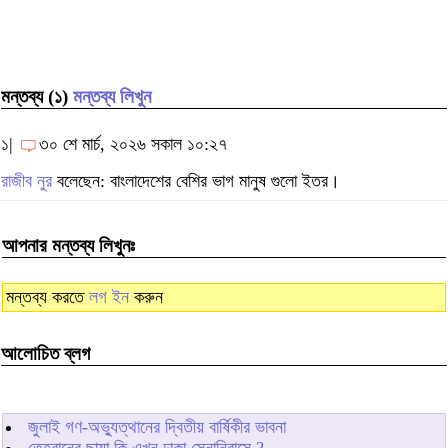
মন্তব্য (১)
মন্তব্য লিখুন
১|
৩০ শে মার্চ, ২০২৬ সকাল ১০:২৭
রাজীব নুর
বলেছেন: বাংলাদেশের বেশির ভাগ মানুষ গুলো ইতর।
আপনার মন্তব্য লিখুনঃ
মন্তব্য করতে
লগ ইন
করুন
আলোচিত ব্লগ
জুলাই গণ-অভ্যুত্থানের দ্বিতীয় বার্ষিকীর ভাবনা
তেহরানের ছায়া কি এখন ঢাকা সেনানিবাসে ?