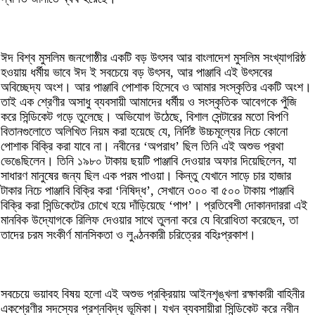
​ঈদ বিশ্ব মুসলিম জনগোষ্ঠীর একটি বড় উৎসব আর বাংলাদেশ মুসলিম সংখ্যাগরিষ্ঠ
হওয়ায় ধর্মীয় ভাবে ঈদ ই সবচেয়ে বড় উৎসব, আর পাঞ্জাবি এই উৎসবের
অবিচ্ছেদ্য অংশ। আর পাঞ্জাবি পোশাক হিসেবে ও আমার সংস্কৃতির একটি অংশ।
তাই এক শ্রেণীর অসাধু ব্যবসায়ী আমাদের ধর্মীয় ও সংস্কৃতিক আবেগকে পুঁজি
করে সিন্ডিকেট গড়ে তুলেছে। অভিযোগ উঠেছে, বিশাল সেন্টারের মতো বিপণি
বিতানগুলোতে অলিখিত নিয়ম করা হয়েছে যে, নির্দিষ্ট উচ্চমূল্যের নিচে কোনো
পোশাক বিক্রি করা যাবে না। নবীনের ‘অপরাধ’ ছিল তিনি এই অশুভ প্রথা
ভেঙেছিলেন। তিনি ১৯৮০ টাকায় ছয়টি পাঞ্জাবি দেওয়ার অফার দিয়েছিলেন, যা
সাধারণ মানুষের জন্য ছিল এক পরম পাওয়া। কিন্তু যেখানে সাড়ে চার হাজার
টাকার নিচে পাঞ্জাবি বিক্রি করা ‘নিষিদ্ধ’, সেখানে ৩০০ বা ৫০০ টাকায় পাঞ্জাবি
বিক্রি করা সিন্ডিকেটের চোখে হয়ে দাঁড়িয়েছে ‘পাপ’। প্রতিবেশী দোকানদাররা এই
মানবিক উদ্যোগকে রিলিফ দেওয়ার সাথে তুলনা করে যে বিরোধিতা করেছেন, তা
তাদের চরম সংকীর্ণ মানসিকতা ও লুণ্ঠনকারী চরিত্রের বহিঃপ্রকাশ।
​সবচেয়ে ভয়াবহ বিষয় হলো এই অশুভ প্রক্রিয়ায় আইনশৃঙ্খলা রক্ষাকারী বাহিনীর
একশ্রেণীর সদস্যের প্রশ্নবিদ্ধ ভূমিকা। যখন ব্যবসায়ীরা সিন্ডিকেট করে নবীন