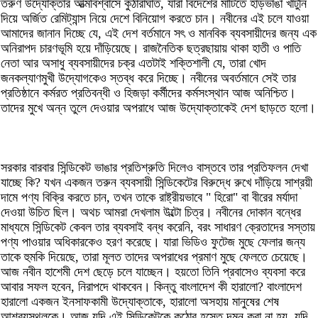
তরুণ উদ্যোক্তার আত্মবিশ্বাসে কুঠারাঘাত, যারা বিদেশের মাটিতে হাড়ভাঙা খাটুনি
দিয়ে অর্জিত রেমিট্যান্স নিয়ে দেশে বিনিয়োগ করতে চান। নবীনের এই চলে যাওয়া
আমাদের জানান দিচ্ছে যে, এই দেশ বর্তমানে সৎ ও মানবিক ব্যবসায়ীদের জন্য এক
অনিরাপদ চারণভূমি হয়ে দাঁড়িয়েছে। রাজনৈতিক ছত্রছায়ায় থাকা হাতী ও পাতি
নেতা আর অসাধু ব্যবসায়ীদের চক্র এতটাই শক্তিশালী যে, তারা খোদ
জনকল্যাণমুখী উদ্যোগকেও স্তব্ধ করে দিচ্ছে। নবীনের অবর্তমানে সেই তার
প্রতিষ্ঠানে কর্মরত প্রতিবন্ধী ও হিজড়া কর্মীদের কর্মসংস্থান আজ অনিশ্চিত।
তাদের মুখে অন্ন তুলে দেওয়ার অপরাধে আজ উদ্যোক্তাকেই দেশ ছাড়তে হলো।
​সরকার বারবার সিন্ডিকেট ভাঙার প্রতিশ্রুতি দিলেও বাস্তবে তার প্রতিফলন দেখা
যাচ্ছে কি? যখন একজন তরুন ব্যবসায়ী সিন্ডিকেটের বিরুদ্ধে রুখে দাঁড়িয়ে সাশ্রয়ী
দামে পণ্য বিক্রি করতে চান, তখন তাকে রাষ্ট্রীয়ভাবে " হিরো" বা বীরের মর্যাদা
দেওয়া উচিত ছিল। অথচ আমরা দেখলাম উল্টো চিত্র। নবীনের দোকান বন্ধের
মাধ্যমে সিন্ডিকেট কেবল তার ব্যবসাই বন্ধ করেনি, বরং সাধারণ ক্রেতাদের সস্তায়
পণ্য পাওয়ার অধিকারকেও হরণ করেছে। যারা ভিডিও ফুটেজ মুছে ফেলার জন্য
তাকে হুমকি দিয়েছে, তারা মূলত তাদের অপরাধের প্রমাণ মুছে ফেলতে চেয়েছে।
আজ নবীন হাশেমী দেশ ছেড়ে চলে যাচ্ছেন। হয়তো তিনি প্রবাসেও ব্যবসা করে
আবার সফল হবেন, নিরাপদে থাকবেন। কিন্তু বাংলাদেশ কী হারালো? বাংলাদেশ
হারালো একজন ইনসাফকামী উদ্যোক্তাকে, হারালো অসহায় মানুষের শেষ
আশ্রয়স্থলকে। আজ যদি এই সিন্ডিকেটকে কঠোর হস্তে দমন করা না হয়, যদি