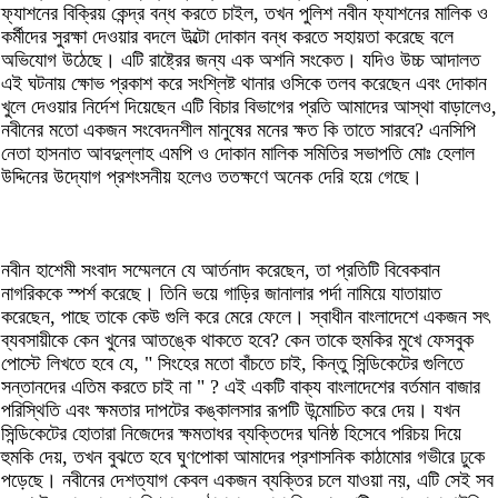
ফ্যাশনের বিক্রিয় কেন্দ্র বন্ধ করতে চাইল, তখন পুলিশ নবীন ফ্যাশনের মালিক ও
কর্মীদের সুরক্ষা দেওয়ার বদলে উল্টো দোকান বন্ধ করতে সহায়তা করেছে বলে
অভিযোগ উঠেছে। এটি রাষ্ট্রের জন্য এক অশনি সংকেত। যদিও উচ্চ আদালত
এই ঘটনায় ক্ষোভ প্রকাশ করে সংশ্লিষ্ট থানার ওসিকে তলব করেছেন এবং দোকান
খুলে দেওয়ার নির্দেশ দিয়েছেন এটি বিচার বিভাগের প্রতি আমাদের আস্থা বাড়ালেও,
নবীনের মতো একজন সংবেদনশীল মানুষের মনের ক্ষত কি তাতে সারবে? এনসিপি
নেতা হাসনাত আবদুল্লাহ এমপি ও দোকান মালিক সমিতির সভাপতি মোঃ হেলাল
উদ্দিনের উদ্যোগ প্রশংসনীয় হলেও ততক্ষণে অনেক দেরি হয়ে গেছে।
​নবীন হাশেমী সংবাদ সম্মেলনে যে আর্তনাদ করেছেন, তা প্রতিটি বিবেকবান
নাগরিককে স্পর্শ করেছে। তিনি ভয়ে গাড়ির জানালার পর্দা নামিয়ে যাতায়াত
করেছেন, পাছে তাকে কেউ গুলি করে মেরে ফেলে। স্বাধীন বাংলাদেশে একজন সৎ
ব্যবসায়ীকে কেন খুনের আতঙ্কে থাকতে হবে? কেন তাকে হুমকির মুখে ফেসবুক
পোস্টে লিখতে হবে যে, " সিংহের মতো বাঁচতে চাই, কিন্তু সিন্ডিকেটের গুলিতে
সন্তানদের এতিম করতে চাই না " ? এই একটি বাক্য বাংলাদেশের বর্তমান বাজার
পরিস্থিতি এবং ক্ষমতার দাপটের কঙ্কালসার রূপটি উন্মোচিত করে দেয়। যখন
সিন্ডিকেটের হোতারা নিজেদের ক্ষমতাধর ব্যক্তিদের ঘনিষ্ঠ হিসেবে পরিচয় দিয়ে
হুমকি দেয়, তখন বুঝতে হবে ঘুণপোকা আমাদের প্রশাসনিক কাঠামোর গভীরে ঢুকে
পড়েছে। ​নবীনের দেশত্যাগ কেবল একজন ব্যক্তির চলে যাওয়া নয়, এটি সেই সব