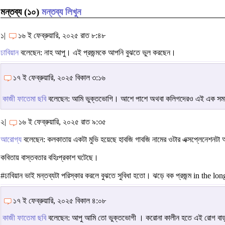
মন্তব্য (১০)
মন্তব্য লিখুন
১|
১৬ ই ফেব্রুয়ারি, ২০২৫ রাত ৮:৪৮
ঢাবিয়ান
বলেছেন: নাহ আপু। এই প্রজন্মকে আপনি বুঝতে ভুল করছেন।
১৭ ই ফেব্রুয়ারি, ২০২৫ বিকাল ৩:১৬
কাজী ফাতেমা ছবি
বলেছেন: আমি ভুক্তভোগি। আশে পাশে অথবা কলিগদেরও এই এক সম
২|
১৬ ই ফেব্রুয়ারি, ২০২৫ রাত ৯:৩৫
আরোগ্য
বলেছেন: কলকাতায় একটা মুভি হয়েছে হাবজি গাবজি নামের ওটার এক্সপ্লেনেশনটা আধ
কবিতায় বাস্তবতার বহিঃপ্রকাশ ঘটেছে।
#ঢাবিয়ান ভাই মন্তব্যটা পরিস্কার করলে বুঝতে সুবিধা হতো। ঝড়ে বক প্রজন্ম in the long
১৭ ই ফেব্রুয়ারি, ২০২৫ বিকাল ৪:০৮
কাজী ফাতেমা ছবি
বলেছেন: আপু আমি তো ভুক্তভোগী । করোনা কালীন হতে এই রোগ ব