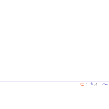
১০ টি
+৩/-০