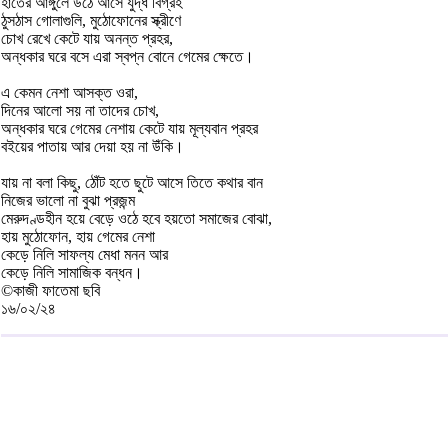
হাতের আঙ্গুলে উঠে আসে যুদ্ধ বিগ্রহ
ঠুসঠাস গোলাগুলি, মুঠোফোনের স্ক্রীণে
চোখ রেখে কেটে যায় অনন্ত প্রহর,
অন্ধকার ঘরে বসে এরা স্বপ্ন বোনে গেমের ক্ষেতে।
এ কেমন নেশা আসক্ত ওরা,
দিনের আলো সয় না তাদের চোখ,
অন্ধকার ঘরে গেমের নেশায় কেটে যায় মূল্যবান প্রহর
বইয়ের পাতায় আর দেয়া হয় না উঁকি।
যায় না বলা কিছু, ঠোঁট হতে ছুটে আসে তিতে কথার বান
নিজের ভালো না বুঝা প্রজন্ম
মেরুদণ্ডহীন হয়ে বেড়ে ওঠে হবে হয়তো সমাজের বোঝা,
হায় মুঠোফোন, হায় গেমের নেশা
কেড়ে নিলি সাফল্য মেধা মনন আর
কেড়ে নিলি সামাজিক বন্ধন।
©কাজী ফাতেমা ছবি
১৬/০২/২৪