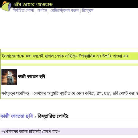
নির্বাচিত পোস্ট
|
লগইন
|
রেজিস্ট্রেশন করুন
|
রিফ্রেস
ইসলামের পক্ষে কথা বললেই হালাল লেখক সাহিত্যি উপন্যাসিক এর উপাধি পাওয়া যায়
কাজী ফাতেমা ছবি
সর্বস্বত্ব সংরক্ষিত। লেখকের অনুমতি ব্যতীত যে কোন কবিতা, গল্প, ছড়া, ছবি পোস্ট কর
কাজী ফাতেমা ছবি
› বিস্তারিত পোস্টঃ
=খোকাদের ভালো চাইলেই ক্ষেপে যায়=