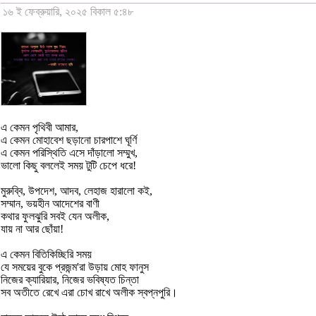
১৬ ই ফেব্রুয়ারি, ২০২৫ বিকাল ৫:৪৮
এ কেমন পৃথিবী আমার,
এ কেমন মোহাবেশ ছড়ানো চারপাশে ঘূর্ণি
এ কেমন পরিস্থিতি এসে দাঁড়ালো সম্মুখ,
ভালো কিছু বললেই সময় টুটি চেপে ধরে!
মুরুব্বি, উপদেশ, আদব, লেহাজ হারালো কই,
সম্মান, ভয়হীন আদেশের বাণী
কথার ফুলঝুরি সবই যেন অলীক,
যায় না আর ছোঁয়া!
এ কেমন বিতিকিচ্ছিরি সময়
যে সময়ের বুকে প্রজন্ম'রা উড়ায় মোহ ফানুস
নিজের ক্যারিয়ার, নিজের ভবিষ্যত চিন্তা
সব অতীতে রেখে এরা চোখ রাখে অলীক স্বপ্নপুরি।