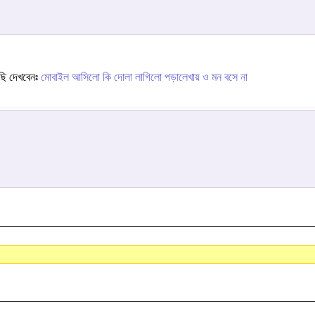
ছি দেখবেনঃ
মোবাইল আসিলো কি দোলা লাগিলো পড়ালেখায় ও মন বসে না