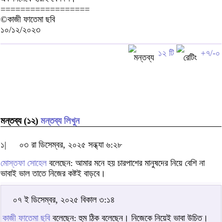
==================
©কাজী ফাতেমা ছবি
১০/১২/২০২৩
১২ টি
+৭/-০
মন্তব্য (১২)
মন্তব্য লিখুন
১|
০৩ রা ডিসেম্বর, ২০২৫ সন্ধ্যা ৬:২৮
মোস্তফা সোহেল
বলেছেন: আমার মনে হয় চারপাশের মানুষদের নিয়ে বেশি না
ভাবাই ভাল তাতে নিজের কষ্টই বাড়বে।
০৭ ই ডিসেম্বর, ২০২৫ বিকাল ৩:১৪
কাজী ফাতেমা ছবি
বলেছেন: হুম ঠিক বলেছেন। নিজেকে নিয়েই ভাবা উচিত।