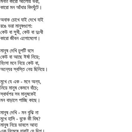
মনটা কারো আলোয় ভরা,
কারো মন আঁধার বিদঘুঁটে।
অবাক চোখে যাই দেখে যাই
রঙে ভরা মানুষগুলো:
কেউ বা সুখী, কেউ বা দুঃখী
কারো জীবন এলোমেলো।
মানুষ দেখি চুপটি বসে
কেউ বা আছে ঈর্ষা নিয়ে;
হিংসা মনে নিয়ে কেউ বা,
অন্যের স্বস্তি নেয় ছিনিয়ে।
মুখে যে এক - মনে অন্য,
নিয়ে মানুষ কেমনে বাঁচে;
স্বার্থপর সব মানুষকেই
মন বাড়ালে পাচ্ছি কাছে।
মানুষ দেখি - মন বুঝি না
মুখে হাসি - বুকে কী বিষ?
মানুষ নিয়ে ভাবলে আহা
এক নিমেষে হারাই যে দিশ।