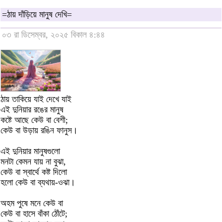
=ঠায় দাঁড়িয়ে মানুষ দেখি=
০৩ রা ডিসেম্বর, ২০২৫ বিকাল ৪:৪৪
ঠায় তাকিয়ে যাই দেখে যাই
এই দুনিয়ার রঙের মানুষ
কষ্টে আছে কেউ বা বেশী;
কেউ বা উড়ায় রঙিন ফানুস।
এই দুনিয়ার মানুষগুলো
মনটা কেমন যায় না বুঝা,
কেউ বা স্বার্থে কষ্ট দিলো
হলো কেউ বা ব্যথায়-ওঝা।
অহম পুষে মনে কেউ বা
কেউ বা হাসে বাঁকা ঠোঁটে;