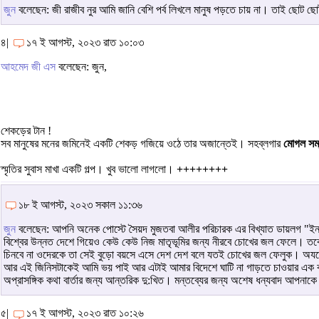
জুন
বলেছেন: জী রাজীব নুর আমি জানি বেশি পর্ব লিখলে মানুষ পড়তে চায় না। তাই ছোট ছো
৪|
১৭ ই আগস্ট, ২০২৩ রাত ১০:০৩
আহমেদ জী এস
বলেছেন: জুন,
শেকড়ের টান !
সব মানুষের মনের জমিনেই একটি শেকড় গজিয়ে ওঠে তার অজান্তেই। সহব্লগার
মোগল সম্
স্মৃতির সুবাস মাখা একটি গল্প। খুব ভালো লাগলো।
++++++++
১৮ ই আগস্ট, ২০২৩ সকাল ১১:৩৬
জুন
বলেছেন: আপনি অনেক পোস্টে সৈয়দ মুজতবা আলীর পরিচারক এর বিখ্যাত ডায়লগ "ইনহা
বিশ্বের উন্নত দেশে গিয়েও কেউ কেউ নিজ মাতৃভূমির জন্য নীরবে চোখের জল ফেলে। তবে
চিনবে না ওদেরকে তা সেই বুড়ো বয়সে এসে দেশ দেশ বলে যতই চোখের জল ফেলুক। অযত্
আর এই জিনিসটাকেই আমি ভয় পাই আর এটাই আমার বিদেশে ঘাটি না গাড়তে চাওয়ার এ
অপ্রাসঙ্গিক কথা বার্তার জন্য আন্তরিক দু:খিত। মন্তব্যের জন্য অশেষ ধন্যবাদ আপনাক
৫|
১৭ ই আগস্ট, ২০২৩ রাত ১০:২৬