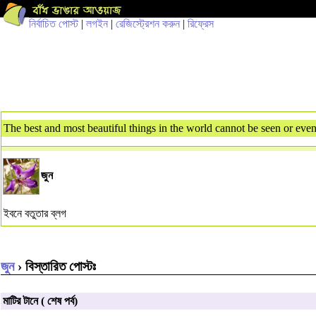
নির্বাচিত পোস্ট
|
লগইন
|
রেজিস্ট্রেশন করুন
|
রিফ্রেস
The best and most beautiful things in the world cannot be seen or even
জুন
ইবনে বতুতার ব্লগ
জুন
› বিস্তারিত পোস্টঃ
মাটির টানে ( শেষ পর্ব)