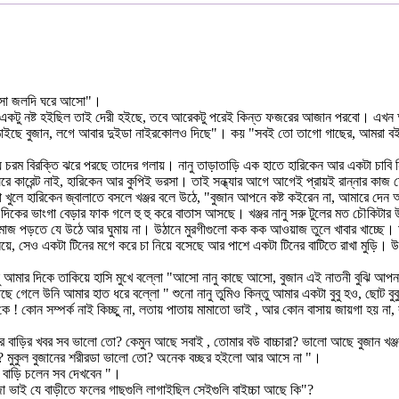
ো আসো জলদি ঘরে আসো"।
একটু নষ্ট হইছিল তাই দেরী হইছে, তবে আরেকটু পরেই কিন্ত ফজরের আজান পরবো। এখন আর ঘ
পাঠাইছে বুজান, লগে আবার দুইডা নাইরকোলও দিছে"। কয় "সবই তো তাগো গাছের, আমরা বই
য় চরম বিরক্তি ঝরে পরছে তাদের গলায়। নানু তাড়াতাড়ি এক হাতে হারিকেন আর একটা চাবি ন
রে কারেন্ট নাই, হারিকেন আর কুপিই ভরসা। তাই সন্ধ্যার আগে আগেই প্রায়ই রান্নার কাজ
লে হারিকেন জ্বালাতে বসলে খঞ্জর বলে উঠে, "বুজান আপনে কষ্ট কইরেন না, আমারে দেন
দিকের ভাংগা বেড়ার ফাক গলে হু হু করে বাতাস আসছে। খঞ্জর নানু সরু টুলের মত চৌকিটা
াজ পড়তে যে উঠে আর ঘুমায় না। উঠানে মুরগীগুলো কক কক আওয়াজ তুলে খাবার খাচ্ছে। আমি
সেও একটা টিনের মগে করে চা নিয়ে বসেছে আর পাশে একটা টিনের বাটিতে রাখা মুড়ি। উনি মু
 আমার দিকে তাকিয়ে হাসি মুখে বল্লো "আসো নানু কাছে আসো, বুজান এই নাতনী বুঝি আপনা
ে গেলে উনি আমার হাত ধরে বল্লো " শুনো নানু তুমিও কিন্তু আমার একটা বুবু হও, ছোট
কে ! কোন সম্পর্ক নাই কিচ্ছু না, লতায় পাতায় মামাতো ভাই , আর কোন বাসায় জায়গা হয়
খঞ্জর বাড়ির খবর সব ভালো তো? কেমুন আছে সবাই , তোমার বউ বাচ্চারা? ভালো আছে বুজান খঞ্
? মুকুল বুজানের শরীরডা ভালো তো? অনেক বচ্ছর হইলো আর আসে না "।
র বাড়ি চলেন সব দেখবেন "।
জা ভাই যে বাড়ীতে ফলের গাছগুলি লাগাইছিল সেইগুলি বাইচ্চা আছে কি"?