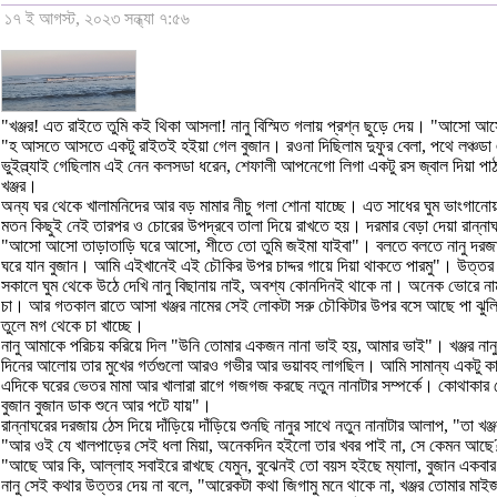
১৭ ই আগস্ট, ২০২৩ সন্ধ্যা ৭:৫৬
"খঞ্জর! এত রাইতে তুমি কই থিকা আসলা! নানু বিস্মিত গলায় প্রশ্ন ছুড়ে দেয়। "আস
"হ আসতে আসতে একটু রাইতই হইয়া গেল বুজান। রওনা দিছিলাম দুফুর বেলা, পথে লঞ্চডা 
ভুইল্ল্যাই গেছিলাম এই নেন কলসডা ধরেন, শেফালী আপনেগো লিগা একটু রস জ্বাল দিয়া 
খঞ্জর।
অন্য ঘর থেকে খালামনিদের আর বড় মামার নীচু গলা শোনা যাচ্ছে। এত সাধের ঘুম ভাংগানো
মতন কিছুই নেই তারপর ও চোরের উপদ্রবে তালা দিয়ে রাখতে হয়। দরমার বেড়া দেয়া রান্নাঘ
"আসো আসো তাড়াতাড়ি ঘরে আসো, শীতে তো তুমি জইমা যাইবা"। বলতে বলতে নানু দরজা খু
ঘরে যান বুজান। আমি এইখানেই এই চৌকির উপর চাদ্দর গায়ে দিয়া থাকতে পারমু"। উত্তর 
সকালে ঘুম থেকে উঠে দেখি নানু বিছানায় নাই, অবশ্য কোনদিনই থাকে না। অনেক ভোরে নাম
চা। আর গতকাল রাতে আসা খঞ্জর নামের সেই লোকটা সরু চৌকিটার উপর বসে আছে পা ঝুলিয়ে, 
তুলে মগ থেকে চা খাচ্ছে।
নানু আমাকে পরিচয় করিয়ে দিল "উনি তোমার একজন নানা ভাই হয়, আমার ভাই"। খঞ্জর নানু
দিনের আলোয় তার মুখের গর্তগুলো আরও গভীর আর ভয়াবহ লাগছিল। আমি সামান্য একটু কাছ
এদিকে ঘরের ভেতর মামা আর খালারা রাগে গজগজ করছে নতুন নানাটার সম্পর্কে। কোথাকার 
বুজান বুজান ডাক শুনে আর পটে যায়"।
রান্নাঘরের দরজায় ঠেস দিয়ে দাঁড়িয়ে দাঁড়িয়ে শুনছি নানুর সাথে নতুন নানাটার আলাপ, "তা 
"আর ওই যে খালপাড়ের সেই ধলা মিয়া, অনেকদিন হইলো তার খবর পাই না, সে কেমন আছে
"আছে আর কি, আল্লাহ সবাইরে রাখছে যেমুন, বুঝেনই তো বয়স হইছে ম্যালা, বুজান একবা
নানু সেই কথার উত্তর দেয় না বলে, "আরেকটা কথা জিগামু মনে থাকে না, খঞ্জর তোমার মাই