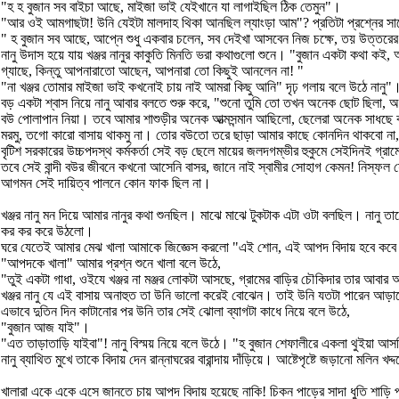
"হ হ বুজান সব বাইচা আছে, মাইজা ভাই যেইখানে যা লাগাইছিল ঠিক তেমুন"।
"আর ওই আমগাছটা! উনি যেইটা মালদাহ থিকা আনছিল ল্যাংড়া আম"? প্রতিটা প্রশ্নের স
" হ বুজান সব আছে, আপ্নে শুধু একবার চলেন, সব দেইখা আসবেন নিজ চক্ষে, তয় উত্তরের 
নানু উদাস হয়ে যায় খঞ্জর নানুর কাকুতি মিনতি ভরা কথাগুলো শুনে। "বুজান একটা কথা 
গ্যাছে, কিন্তু আপনারাতো আছেন, আপনারা তো কিছুই আনলেন না! "
"না খঞ্জর তোমার মাইজা ভাই কখনোই চায় নাই আমরা কিছু আনি" দৃঢ় গলায় বলে উঠে নান
বড় একটা শ্বাস নিয়ে নানু আবার বলতে শুরু করে, "শুনো তুমি তো তখন অনেক ছোট ছিলা
বউ পোলাপান নিয়া। তবে আমার শাশুড়ীর অনেক আত্মসন্মান আছিলো, ছেলেরা অনেক সাধছে
মরমু, তগো কারো বাসায় থাকমু না। তোর বউতো তরে ছাড়া আমার কাছে কোনদিন থাকবো না, 
বৃটিশ সরকারের উচ্চপদস্থ কর্মকর্তা সেই বড় ছেলে মায়ের জলদগম্ভীর হুকুমে সেইদিনই গ্
তবে সেই বান্দী বউর জীবনে কখনো আসেনি বাসর, জানে নাই স্বামীর সোহাগ কেমন! নিস্ফল যৌ
আগমন সেই দায়িত্ব পালনে কোন ফাক ছিল না।
খঞ্জর নানু মন দিয়ে আমার নানুর কথা শুনছিল। মাঝে মাঝে টুকটাক এটা ওটা বলছিল। নানু ত
কর কর করে উঠলো।
ঘরে যেতেই আমার মেঝ খালা আমাকে জিজ্ঞেস করলো "এই শোন, এই আপদ বিদায় হবে কবে শ
"আপদকে খালা" আমার প্রশ্ন শুনে খালা বলে উঠে,
"তুই একটা গাধা, ওইযে খঞ্জর না মঞ্জর লোকটা আসছে, গ্রামের বাড়ির চৌকিদার তার আবার 
খঞ্জর নানু যে এই বাসায় অনাহুত তা উনি ভালো করেই বোঝেন। তাই উনি যতটা পারেন আড়াল
এভাবে দুতিন দিন কাটানোর পর উনি তার সেই ঝোলা ব্যাগটা কাধে নিয়ে বলে উঠে,
"বুজান আজ যাই"।
"এত তাড়াতাড়ি যাইবা"! নানু বিস্ময় নিয়ে বলে উঠে। "হ বুজান শেফালীরে একলা থুইয়া 
নানু ব্যাথিত মুখে তাকে বিদায় দেন রান্নাঘরের বারান্দায় দাঁড়িয়ে। আষ্টেপৃষ্টে জড়ানো মলিন
খালারা একে একে এসে জানতে চায় আপদ বিদায় হয়েছে নাকি! চিকন পাড়ের সাদা ধুতি শাড়ি প