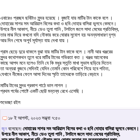
এবারেও প্রচ্ছদ ছবিটাও সুন্দর হয়েছে । বুজাই যায় মাটির টান কাকে বলে ।
দোহারের সাগর সম আরিয়াল বিলের কথা ও ছবি দোহার বাসিরা ভুলবে কেমনে।
উপরে নীল আকাশ, নীচে ডেও তুলা পানি , টলটলে জলে সাদা মেঘের প্রতিবিম্ব,
তার মাঝ দিয়ে কখনো যদি নৌকায় করে ঘোরার সুযোগ হয় অনন্যসাধারণ দৃশ্য
আর দিন শেষে অপুর্ব সূর্যাস্ত যায় দেখা যায় ।
গ্রাম ছেড়ে দুরে থাকলে বুঝা যায় মাটির টান কাকে বলে । নানী আর খঞ্জরের
সুন্দর কথোপকথন তুলে ধরে মাটির টানের গভিরতা কত । খঞ্জর আনেকের
কাছে আপদ মনে হলেও তিনি যে কি মধুর স্তৃতি মাখা সুভাস ছড়িয়ে দিতেন
তা অন্যরা বুজবে সেদিনই যেদিন তেমনি কোন পরিবেশে গিয়ে হবে পতিত,
যেখানে নীজের ফেলে আসা দিনের স্মৃতি তাদেরকে তাড়িয়ে বেড়াবে ।
মাটির টানের সুন্দর প্রকাশ পাঠে ভাল লাগল ।
প্রথম পর্বের পোষ্টে একটি ছোট্ট মন্তব্য রেখে এসেছি ।
শুভেচ্ছা রইল
১৮ ই আগস্ট, ২০২৩ সন্ধ্যা ৭:৫০
জুন
বলেছেন:
দোহারের সাগর সম আরিয়াল বিলের কথা ও ছবি দোহার বাসিরা ভুলবে কেমনে।
উপরে নীল আকাশ, নীচে ডেও তুলা পানি , টলটলে জলে সাদা মেঘের প্রতিবিম্ব,
তার মাঝ দিয়ে কখনো যদি নৌকায় করে ঘোরার সুযোগ হয় অনন্যসাধারণ দৃশ্য