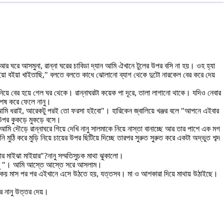
রে আসমুনা, রান্না ঘরের চাবিডা দ্যান আমি ঐখানে টুলের উপর বসি না হয়। ওহ হ্যা
য়া বইয়া খাইতাছি," বলতে বলতে কাধে ঝোলানো ব্যাগ থেকে দুটো নারকেল বের করে দেয়
িয়ে বের হয়ে গেল ঘর থেকে। রান্নাঘরটা কয়েক পা দূরে, তালা লাগানো থাকে। যদিও নেবার
 শেষ করে ফেলে নানু।
 আমি ধরাই, আরেকটু পরই তো ফরসা হইবো"। হারিকেন জ্বালিয়ে খঞ্জর বলে "আপনে এইবার
র উপর কুকড়ে মুকড়ে বসে।
 দৌড়ে রান্নাঘরে গিয়ে দেখি নানু সালমাকে নিয়ে নাস্তা বানাচ্ছে আর তার পাশে এক মগ
ঠি করে মুড়ি নিয়ে চায়ের উপর ছিটিয়ে দিচ্ছে তারপর সুরুত সুরুত করে একটা অদ্ভুত শব্দ
র মাইঝা মাইয়ার"?নানু সম্মতিসুচক মাথা ঝুকালো।
 বুবু "। আমি আস্তে আস্তে সরে আসলাম।
 না, কয় মাস পর পর এইখানে এসে উঠতে হয়, যত্তসব। মা ও আশকারা দিয়ে মাথায় উঠাইছে।
জর নানু উত্তর দেয়।