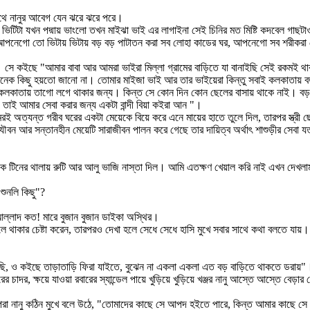
াথে নানুর আবেগ যেন ঝরে ঝরে পরে।
ভিটিটা যখন পদ্মায় ভাংলো তখন মাইঝা ভাই এর লাগাইনা সেই চিনির মত মিষ্টি কদবেল গাছট
কই, আপনেগো তো ভিটায় ভিটায় বড় বড় পাটাতন করা সব লোহা কাডের ঘর, আপনেগো সব শরীকরা 
ু"। সে কইছে "আমার বাবা আর আমরা ভাইরা মিল্লা গ্রামের বাড়িতে যা বানাইছি সেই রক
, অনেক কিছু হয়তো জানো না। তোমার মাইজা ভাই আর তার ভাইয়েরা কিন্তু সবাই কলকাতায়
 কলকাতায় তাগো লগে থাকার জন্য। কিন্ত সে কোন দিন কোন ছেলের বাসায় থাকে নাই। বড়
তাই আমার সেবা করার জন্য একটা বান্দী বিয়া কইরা আন "।
রামেরই অত্যন্ত গরীব ঘরের একটা মেয়েকে বিয়ে করে এনে মায়ের হাতে তুলে দিল, তারপর স্ত
বন আর সন্তানহীন মেয়েটি সারাজীবন পালন করে গেছে তার দায়িত্ব অর্থাৎ শাশুড়ীর সেবা যত
াকে টিনের থালায় রুটি আর আলু ভাজি নাস্তা দিল। আমি এতক্ষণ খেয়াল করি নাই এখন দেখলাম
ুনলি কিছু"?
আল্লাদ কত! মারে বুজান বুজান ডাইকা অস্থির।
ে থাকার চেষ্টা করেন, তারপরও দেখা হলে সেধে সেধে হাসি মুখে সবার সাথে কথা বলতে যা
আসছি, ও কইছে তাড়াতাড়ি ফিরা যাইতে, বুঝেন না একলা একলা এত বড় বাড়িতে থাকতে ডরায়"
 খদ্দরের চাদর, ক্ষয়ে যাওয়া রবারের স্যান্ডেল পায়ে খুড়িয়ে খুড়িয়ে খঞ্জর নানু আস্তে আস্তে
রা নানু কঠিন মুখে বলে উঠে, "তোমাদের কাছে সে আপদ হইতে পারে, কিন্ত আমার কাছে সে 