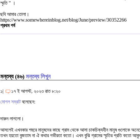
স্মৃতি " ।
ছবি আমার তোলা।
https://www.somewhereinblog.net/blog/June/preview/30352266
প্রথম পর্ব
মন্তব্য (৪৬)
মন্তব্য লিখুন
১|
১৭ ই আগস্ট, ২০২৩ রাত ৮:২০
মোগল সম্রাট
বলেছেন:
দারুন লাগলো।
আসলেই এখনকার শহুরে মানুষদের কাছে গ্রাম থেকে আসা চাকচিক্যহীন মানুষ গুলোকে 
তখন হয়তো বুজতাম না ঐ কথার গভীরতা কতো। এখন বুঝি গ্রামের স্মৃতির প্রতি কতো আকু