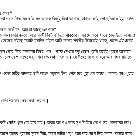
াও গেল "।
তো গ্রাম থিকা ঘর বাড়ি সহ অনেক কিছুই নিয়া আসছে, মাইজা ভাই তো দুনিয়া ছাইড়া চইলা
মই থাকবো আজীবন, আর মা আছে ওইখানে"।
 বড় বড় চাকরি করতো আর বিরাট বিরাট বাড়িতে থাকতো। গ্রামে মাঝে সাঝে বেড়াইতে আসতো
 ছেলেরে কইছে "আমি যতদিন বাইচা আছি আমার স্বামীর ভিটাতেই থাকমু, মরলে এইখানেই
্রী ছেলে মেয়ে নিয়ে কলকাতা ফিরে গেল। মাকে দেখতে বড় ছেলে প্রতি বছরই গ্রামে আসতো
্ন যেখানে পান থেকে চুন খসার অবকাশ ছিল না। যে উদ্দেশ্যে তার বিয়ে আর শশুর বাড়িতে
 একটা মাটির গামলায় উনি আগুন জ্বেলে ছিল, সেটা মরে ধুয়া বের হচ্ছে। আমার চোখ ধুয়ায়
য়। কেউ উত্তর দেয় কেউ দেয় না।
।
 বেড়ার কেচি গেটটা খুলে বের হয়ে যায়। যাবার আগে একবার মুখ ফিরিয়ে দেখে নেয় শেষবারের মত।
আসে আমার গ্রামের সুবাস নিয়া, আনে মাটির গন্ধ, আর তার সাথে নিয়া আসে তোমার বাবার