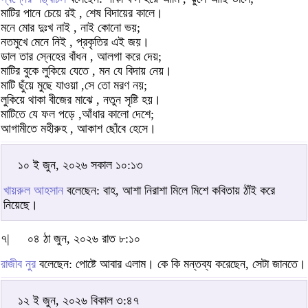
মাটির পানে চেয়ে রই , শেষ বিদায়ের কালে।
মনে মোর দুঃখ নাই , নাই কোনো ভয়;
নতমুখে মেনে নিই , প্রকৃতির এই জয়।
ডাল তার স্নেহের বাঁধন , আলগা করে দেয়;
মাটির বুকে লুকিয়ে যেতে , মন যে বিদায় নেয়।
মাটি ছুঁয়ে মুছে যাওয়া ,সে তো মরণ নয়;
লুকিয়ে থাকা বীজের মাঝে , নতুন সৃষ্টি হয়।
মাটিতে যে ফল পড়ে ,আঁধার কালো দেশে;
আগামীতে মহীরুহ , আকাশ ছোঁবে হেসে।
১০ ই জুন, ২০২৬ সকাল ১০:১৩
খায়রুল আহসান
বলেছেন: বাহ, আশা নিরাশা মিলে মিশে কবিতায় ঠাঁই করে
নিয়েছে।
৭|
০৪ ঠা জুন, ২০২৬ রাত ৮:১০
রাজীব নুর
বলেছেন: পোষ্টে আবার এলাম। কে কি মন্তব্য করেছেন, সেটা জানতে।
১২ ই জুন, ২০২৬ বিকাল ৩:৪৭