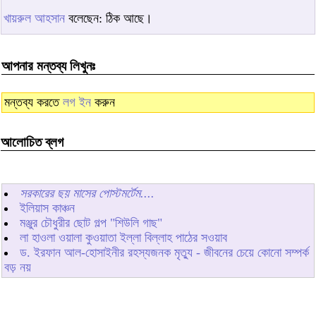
খায়রুল আহসান
বলেছেন: ঠিক আছে।
আপনার মন্তব্য লিখুনঃ
মন্তব্য করতে
লগ ইন
করুন
আলোচিত ব্লগ
সরকারের ছয় মাসের পোস্টমর্টেম....
ইলিয়াস কাঞ্চন
মঞ্জুর চৌধুরীর ছোট গল্প "শিউলি গাছ"
লা হাওলা ওয়ালা কুওয়াতা ইল্লা বিল্লাহ পাঠের সওয়াব
ড. ইরফান আল-হোসাইনীর রহস্যজনক মৃত্যু - জীবনের চেয়ে কোনো সম্পর্ক
বড় নয়