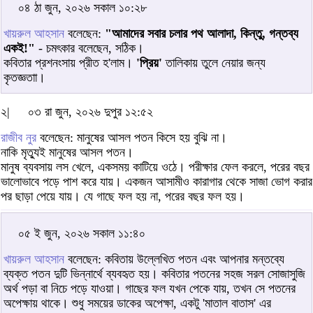
০৪ ঠা জুন, ২০২৬ সকাল ১০:২৮
খায়রুল আহসান
বলেছেন:
"আমাদের সবার চলার পথ আলাদা, কিন্তু, গন্তব্য
একই!"
- চমৎকার বলেছেন, সঠিক।
কবিতার প্রশনংসায় প্রীত হ'লাম।
'প্রিয়'
তালিকায় তুলে নেয়ার জন্য
কৃতজ্ঞতাা।
২|
০৩ রা জুন, ২০২৬ দুপুর ১২:৫২
রাজীব নুর
বলেছেন: মানুষের আসল পতন কিসে হয় বুঝি না।
নাকি মৃত্যুই মানুষের আসল পতন।
মানুষ ব্যবসায় লস খেলে, একসময় কাটিয়ে ওঠে। পরীক্ষার ফেল করলে, পরের বছর
ভালোভাবে পড়ে পাশ করে যায়। একজন আসামীও কারাগার থেকে সাজা ভোগ করার
পর ছাড়া পেয়ে যায়। যে গাছে ফল হয় না, পরের বছর ফল হয়।
০৫ ই জুন, ২০২৬ সকাল ১১:৪০
খায়রুল আহসান
বলেছেন: কবিতায় উল্লেখিত পতন এবং আপনার মন্তব্যে
ব্যক্ত পতন দুটি ভিন্নার্থে ব্যবহৃত হয়। কবিতার পতনের সহজ সরল সোজাসুজি
অর্থ পড়া বা নিচে পড়ে যাওয়া। গাছের ফল যখন পেকে যায়, তখন সে পতনের
অপেক্ষায় থাকে। শুধু সময়ের ডাকের অপেক্ষা, একটু 'মাতাল বাতাস' এর