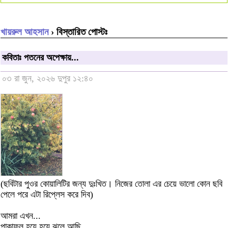
খায়রুল আহসান
› বিস্তারিত পোস্টঃ
কবিতাঃ পতনের অপেক্ষায়...
০৩ রা জুন, ২০২৬ দুপুর ১২:৪০
(ছবিটার পুওর কোয়ালিটির জন্য দুঃখিত। নিজের তোলা এর চেয়ে ভালো কোন ছবি
পেলে পরে এটা রিপ্লেস করে দিব)
আমরা এখন...
পাকাফল হয়ে হয়ে ঝুলে আছি,