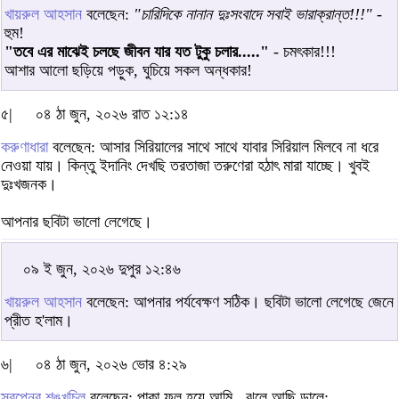
খায়রুল আহসান
বলেছেন:
"চারিদিকে নানান দুঃসংবাদে সবাই ভারাক্রান্ত!!!"
-
হুম!
"তবে এর মাঝেই চলছে জীবন যার যত টুকু চলার....."
- চমৎকার!!!
আশার আলো ছড়িয়ে পড়ুক, ঘুচিয়ে সকল অন্ধকার!
৫|
০৪ ঠা জুন, ২০২৬ রাত ১২:১৪
করুণাধারা
বলেছেন: আসার সিরিয়ালের সাথে সাথে যাবার সিরিয়াল মিলবে না ধরে
নেওয়া যায়। কিন্তু ইদানিং দেখছি তরতাজা তরুণেরা হঠাৎ মারা যাচ্ছে। খুবই
দুঃখজনক।
আপনার ছবিটা ভালো লেগেছে।
০৯ ই জুন, ২০২৬ দুপুর ১২:৪৬
খায়রুল আহসান
বলেছেন: আপনার পর্যবেক্ষণ সঠিক। ছবিটা ভালো লেগেছে জেনে
প্রীত হ'লাম।
৬|
০৪ ঠা জুন, ২০২৬ ভোর ৪:২৯
স্বপ্নের শঙ্খচিল
বলেছেন: পাকা ফল হয়ে আমি , ঝুলে আছি ডালে;