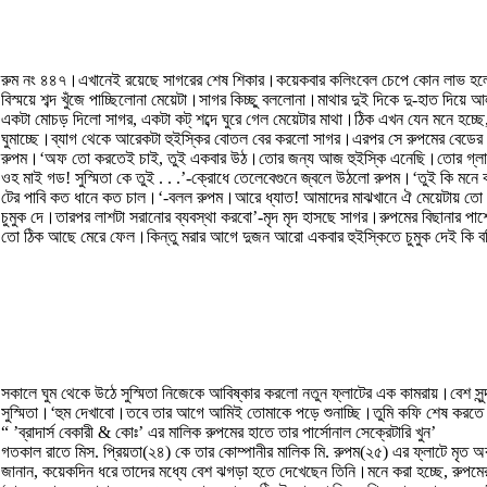
রুম নং ৪৪৭।এখানেই রয়েছে সাগরের শেষ শিকার।কয়েকবার কলিংবেল চেপে কোন লাভ হল
বিস্ময়ে শব্দ খুঁজে পাচ্ছিলোনা মেয়েটা।সাগর কিচ্ছু বললোনা।মাথার দুই দিকে দু-হাত 
একটা মোচড় দিলো সাগর, একটা কট্ শব্দে ঘুরে গেল মেয়েটার মাথা।ঠিক এখন যেন মনে হচ্ছ
ঘুমাচ্ছে।ব্যাগ থেকে আরেকটা হুইস্কির বোতল বের করলো সাগর।এরপর সে রুপমের বেডের 
রুপম।‘অফ তো করতেই চাই, তুই একবার উঠ।তোর জন্য আজ হুইস্কি এনেছি।তোর গ্লাস
ওহ মাই গড! সুস্মিতা কে তুই . . .’-ক্রোধে তেলেবেগুনে জ্বলে উঠলো রুপম।‘তুই কি মনে 
টের পাবি কত ধানে কত চাল।‘-বলল রুপম।আরে ধ্যাত! আমাদের মাঝখানে ঐ মেয়েটায় তো সব
চুমুক দে।তারপর লাশটা সরানোর ব্যবস্থা করবো’-মৃদ মৃদ হাসছে সাগর।রুপমের বিছানার প
তো ঠিক আছে মেরে ফেল।কিন্তু মরার আগে দুজন আরো একবার হুইস্কিতে চুমুক দেই কি বল
সকালে ঘুম থেকে উঠে সুস্মিতা নিজেকে আবিষ্কার করলো নতুন ফ্লাটের এক কামরায়।বেশ স
সুস্মিতা।‘হুম দেখাবো।তবে তার আগে আমিই তোমাকে পড়ে শুনাচ্ছি।তুমি কফি শেষ করতে
“ ’ব্রাদার্স বেকারী & কোঃ’ এর মালিক রুপমের হাতে তার পার্সোনাল সেক্রেটারি খুন’
গতকাল রাতে মিস. প্রিয়তা(২৪) কে তার কোম্পানীর মালিক মি. রুপম(২৫) এর ফ্লাটে মৃত অবস
জানান, কয়েকদিন ধরে তাদের মধ্যে বেশ ঝগড়া হতে দেখেছেন তিনি।মনে করা হচ্ছে, রুপমের