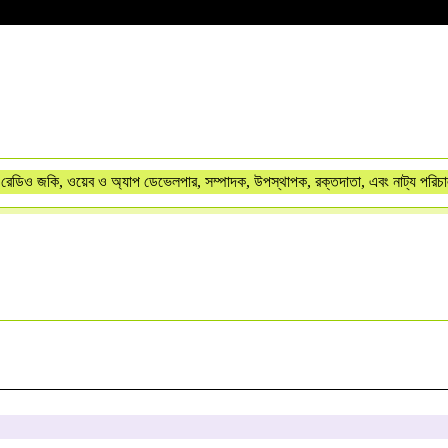
রেডিও জকি, ওয়েব ও অ্যাপ ডেভেলপার, সম্পাদক, উপস্থাপক, রক্তদাতা, এবং নাট্য পরিচ