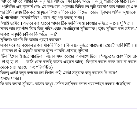
‘হাসতে হাসতে আমার দম বন্ধ হয়ে আসছে।সব ঠিকই আছে।কিন্তু প্রিয়তাকে মারলে কেন?
‘প্রতিদিন এই ব্রাদার্স কোঃ এর কতগুলো প্রোডাক্ট বিক্রি হয় তুমি জানো? আর তারমধ্যে এ
প্রতিদিন রুপম ঠিক কত মানুষকে বিপদের দিকে ঠেলে দিচ্ছে।কোল্ড ড্রিংক্সে অধিক অ্যাল
ঐ পার্সোনাল সেক্রেটারির?’- রাগে গড় গড় করছে সাগর।
‘আমি দুঃখিত।এভাবে বলা হয়তো আমার ঠিক হয়নি’-ক্ষমা চাওয়ার ভঙ্গিতে বললো সুস্মিতা।
সাগর তার ল্যাপটপ নিয়ে কিছু পরিসংখ্যান দেখাচ্ছিলো সুস্মিতাকে।হঠাৎ সুস্মিতা বলে উ
সাগরঃ অনুমতি চাইবার কি আছে।বল?
সুস্মিতাঃ আপনি কি আমায় গ্রহণ করবেন?
সাগর মনে হয় কয়েকবার গলা খাকারি দিলো।কি বলবে বুঝতে পারছেনা।মেয়েটা ভারি মিষ্টি।না
‘ভাববেন না ঐ শুকুরটি আমাকে ছুঁতে পারেনি’-হাসছে সুস্মিতা।
‘ঠিক হিসেব মিলাতে পারছিনা।অনেক সময় তোমরা একসাথে ছিলে।‘-সন্দেহের চোখ নিয়ে তাক
‘হা হা হা হা . . . আমি ওকে বলেছি আমার এইডস আছে।বিশ্বাস করলে করুন আর না করলে
থেকে নেয়া হয়েছে এবং পরিমার্জিত)
কিন্তু এইটা বলুন রুপমের মত বিশাল দেহী একটা মানুষকে কাবু করলেন কি করে?
হাসছে সাগর।
কি আর বলবো সুস্মিতা- আমার বন্ধুর সেদিন হুইস্কির বদলে শ্যাম্পেইন দরকার পড়েছিলো . . 