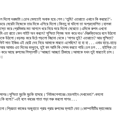
ুলে দিলো দরজাটা।চোখ মেলতেই অবাক হয়ে গেল।‘তুমি? এতরাতে এখানে কি করছো?’-
য়ে ভয়ে মেয়েটা নিজেকে তার দিকে এগিয়ে দিলো।কিন্তু যা ঘটলো তা অপ্রত্যাশিত।হালকা
বার আস্তে করে প্রেমিকার মত আগলে ধরে নিয়ে শুয়ে দিলো মেঝেতে।এদিকে রুপম এখনো
মি এত রাতে কেন লাইট অন করলে? সুস্মিতা প্লিজ অফ করে দাও’-বিরুক্তিভরে বলে উঠলো
তকে উঠলো।ধড়মড় করে উঠে পড়লো বিছানা থেকে।‘সাগর তুই? এতরাতে? আর সুস্মিতা?
িট সাত ইঞ্চির এই ছোট্ট দেহ নিয়ে আমাকে মারতে এসেছিস? হা হা হা . . . এবার হাড়ে-হাড়ে
 আমার এত দিনের বন্ধুত্ব, তুই বল আমি কি সেসব করতে পারি।চল চল . . . হুইস্কি তে
্ট তাক করে আছে রুপমের পিস্তলটি।‘আচ্ছা! আচ্ছা! ঠিকাছে।আমাকে যখন তুই মারতেই চাস।
গর।
 সাগর।সুস্মিতা মুচকি মুচকি হাসছে।‘নিউজপেপারের হেডলাইন দেখাবেনা?’-বললো
ি বলো?’-এই বলে খবরের পাতা পড়া শুরু করলো সাগর . . .
 ছিলো।প্রিয়তা কাজের অজুহাতে প্রায় প্রায় রুপমের ফ্লাটে যেত।কোম্পানীটির ম্যানেজার