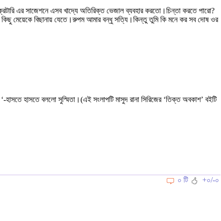
ল সেক্রেটারি এর সাজেশনে এসব খাদ্যে অতিরিক্ত ভেজাল ব্যবহার করতো।চিন্তা করতে পারো?
ত কিছু মেয়েকে বিছানায় যেতে।রুপম আমার বন্ধু সত্যি।কিন্তু তুমি কি মনে কর সব দোষ ওর
হাসতে হাসতে বললো সুস্মিতা।(এই সংলাপটি মাসুদ রানা সিরিজের ‘তিক্ত অবকাশ’ বইটি
০ টি
+০/-০