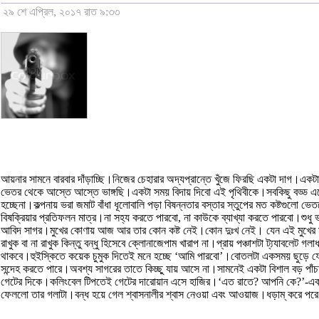
২৯ শে এপ্রিল, ২০১৭ রাত ৯:৩৩
আয়নার সামনে বারবার দাঁড়াচ্ছি।নিজের চেহারার অদ্যপ্রান্তে খুঁজে ফিরছি একটা দাগ।এক
ভেতর থেকে আস্তে আস্তে ভাঙ্গছি।একটা সময় বিদায় দিবো এই পৃথিবীকে।সবকিছু বড্ড এলে
হচ্ছেনা।কল্পনায় ভরা জমাট বাঁধা ধূলোবালি পড়া বিষন্নতার বস্তার স্তুপের মত কষ্টগু
বিষক্রিয়ার প্রতিফলন মাত্র।না সহ্য করতে পারবো, না কাউকে ব্যাখ্যা করতে পারবো
আবিদ সাগর।মুখের কোণায় আজ আর তার কোন কষ্ট নেই।কোন দুঃখ নেই। যেন এই মুখের মধ
রাখুক বা না রাখুক কিন্তু বন্ধু হিসেবে ক্লোনাজেপাম খারাপ না।প্রায় পঞ্চাশটা ট্য্যাব
থাকবে।হুইস্কিতে কয়েক চুমুক দিতেই মনে হচ্ছে ‘আমি পারবো’।বোতলটা একসময় ছুড়ে ফেল
সন্দেহ করতে পারে।অবশ্য সাগরের তাতে কিচ্ছু যায় আসে না।সামনেই একটা বিশাল বড় পাঁচ
গেটের দিকে।কলিংবেল টিপতেই গেটের দারোয়ান এসে হাজির।‘এত রাতে? আপনি কে?’-একটু 
ফেললো তার গলাটা।বন্ধ হয়ে গেল শ্বাসনালীর শ্বাস নেওয়া এবং আওয়াজ।ধড়াম্ করে প