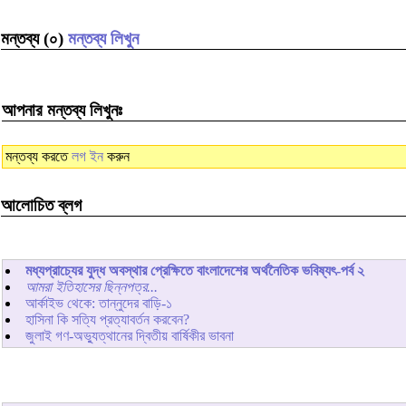
মন্তব্য (০)
মন্তব্য লিখুন
আপনার মন্তব্য লিখুনঃ
মন্তব্য করতে
লগ ইন
করুন
আলোচিত ব্লগ
মধ্যপ্রাচ্যের যুদ্ধ অবস্থার প্রেক্ষিতে বাংলাদেশের অর্থনৈতিক ভবিষ্যৎ-পর্ব ২
আমরা ইতিহাসের ছিন্নপত্র...
আর্কাইভ থেকে: তান্নুদের বাড়ি-১
হাসিনা কি সত্যি প্রত্যাবর্তন করবেন?
জুলাই গণ-অভ্যুত্থানের দ্বিতীয় বার্ষিকীর ভাবনা