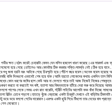
টা গভীর ক্ষত।হঠাৎ করেই চেহারাটা কেমন যেন মলিন ছদ্মবেশ ধারণ করেছে।এর সারমর্ম এবং 
মেলো হয়ে গেছে।চাইলেও আর কোনটায় ঠিক করবার শক্তি-সামর্থ্য নেই।ঠিক হয়ে যাবে . . .
লো ভেতরে শুধু জমা হয়নি বরং আটকে গেছে চিরস্মৃতি হয়ে।পঁচিশ বছর বয়েস।অনেক বয়েস হয়ে
।শুধু ভাবছি বাকি দিনগুলো এভাবেই শেষ হয়ে যাক।আমি হয়তো লোকেদের কথায় একদিন তাল
্যে কোন ধরণের কষ্টের ছাপ কেউ আর না ফেলতে পারে তাই আজ নিজেই নিজের শেষকৃত্য 
লেট গলাধঃকরণ করতে না করতেই সব কষ্ট, হতাশা আর বিষন্নতাকে হটিয়ে দেয়া শুরু করে দিয়েছে
লো পাশের লেকে।সময় এখন রাত বারোটা, স্ট্রীট লাইটের আলোটা বড্ড বাঁধা দিচ্ছে সামন
তলা বিল্ডিং চোখে পড়লো।হাতড়ে খুঁজে বেড়াচ্ছে একটা চিরকুট যেখানে এই বাড়িটার ঠিকানা
ভয়ে ভয়ে বললো গেটের দারোয়ান।এরপর একটা ছুরি গিয়ে বিঁধলো তার দেহের বাম প্রান্ত
রে গেল মেঝেতে।