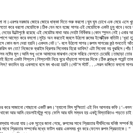
ো না।এরপর দরজায় জোরে জোরে ধাক্কা দিতে শুরু করলো।ঘুম ঘুম চোখে এক মেয়ে এসে খ
দিয়ে আলতো করে ধরলো মেয়েটাকে।ঠিক যেন মনে হচ্ছে সাগর এই মেয়েটাকে একটা চুমু খাবে।ভ
ে, দেহের উল্টোপৃষ্ঠে রয়েছে এই মেয়েটার মাথা আর দেহটা নির্বিকার।কোন স্পন্দন নেই।এ
পাশে আস্তে করে বসলো।সুইচ অন করতেই জ্বলে উঠলো রুমের ইলেক্ট্রিক বাতিটা।‘ধূর! তু
ে কোন জল দেয়া হয়নি।একদম নেট।‘- বলে উঠলো সাগর।রুপম সাগরের কন্ঠ শুনতেই আঁ
করিস বল তো? নিজেকে ক্রাইম থ্রিলার সিনেমার হিরো ভাবিস? এটা সিনেমা নয় বুঝছিস।পাঁচ ফ
 নষ্টের মূল।আমি শুধু ওকে আমাদের মাঝখান থেকে সরিয়ে ফেলতে চেয়েছি।তাছাড়া তোর আর
াশেই ছিলো একটা পিস্তল।পিস্তলটা নিয়ে ঘুরে দাঁড়ালো সাগরের দিকে।ঠিক ব্ল্যাঙ্ক পয়েন
িস? কতদিন হয় একসাথে বসে মদ খাওয়া হয়নি।লেট’স স্টার্ট . . .-সরল ভঙ্গিতে বললো সা
ুন্দর করে সাজানো গোছানো একটি রুম।‘হ্যালো মিস সুস্মিতা! এই নিন আপনার কফি।‘–বলল
 থাকো আর আমি হেডলাইনটুকু পড়ে ফেলি আর যদি সম্ভব হয় একটু বিস্তারিতও পড়তে চাই।ক
্থায় পাওয়া যায়।এক সূত্রে জানা গেছে, রুপমের সাথে প্রিয়তার দীর্ঘদিনের ঘনিষ্ঠ সম্পর্ক
 সাথে প্রিয়তার সম্পর্কের মধ্যে ফাটল ধরায় একসময় খুন করে ফেলেন রুপম প্রিয়তাকে। “