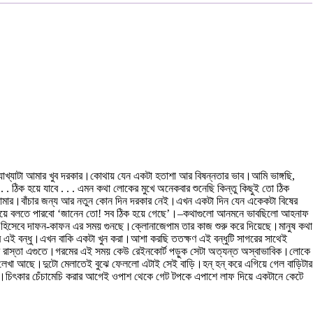
ব্যাখ্যাটা আমার খুব দরকার।কোথায় যেন একটা হতাশা আর বিষন্নতার ভাব।আমি ভাঙ্গছি,
 ঠিক হয়ে যাবে . . . এমন কথা লোকের মুখে অনেকবার শুনেছি কিন্তু কিছুই তো ঠিক
ছে আমার।বাঁচার জন্য আর নতুন কোন দিন দরকার নেই।এখন একটা দিন যেন একেকটা বিষের
 মিলিয়ে বলতে পারবো ‘জানেন তো! সব ঠিক হয়ে গেছে’।–কথাগুলো আনমনে ভাবছিলো আহনাফ
হিসেবে দাফন-কাফন এর সময় গুনছে।ক্লোনাজেপাম তার কাজ শুরু করে দিয়েছে।মানুষ কথা
 আমার এই বন্ধু।এখন বাকি একটা খুন করা।আশা করছি ততক্ষণ এই বন্ধুটি সাগরের সাথেই
ের রাস্তা এগুতে।গরমের এই সময় কেউ রেইনকোর্ট পড়ুক সেটা অত্যন্ত অস্বাভাবিক।লোকে
টা লেখা আছে।দুটো মেলাতেই বুঝে ফেললো এটাই সেই বাড়ি।হন্ হন্ করে এগিয়ে গেল বাড়িটার
ে।চিৎকার চেঁচামেচি করার আগেই ওপাশ থেকে গেট টপকে এপাশে লাফ দিয়ে একটানে কেটে