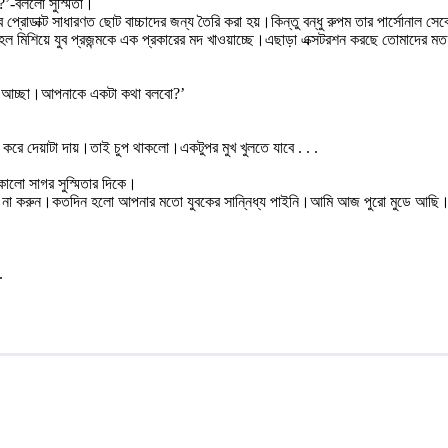
’-বললো সুস্মিতা।
সব প্রোডাক্ট সাধারণত ছোট বাচ্চাদের জন্য তৈরি করা হয়।কিন্তু বন্ধু রুপম তার পার্সোনা
কোহল মিশিয়ে যুব প্রজন্মকে এক প্রকারের মদ খাওয়াচ্ছে।এছাড়া এক্সটরশন করছে তোমাদের ম
ঠলো-‘আচ্ছা।আপনাকে একটা কথা বলবো?’
 করে দেয়াটা দায়।তাই চুপ থাকলো।একটুপর মুখ খুলতে যাবে . . .
ালো সাগর সুস্মিতার দিকে।
 না করুন।কতদিন হলো আপনার মতো যুবকের সান্নিধ্য পাইনি।আমি আজ পুরো মুডে আছি।‘-
.