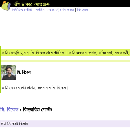
নির্বাচিত পোস্ট
|
লগইন
|
রেজিস্ট্রেশন করুন
|
রিফ্রেস
আমি মেহেদি হাসান, মি. বিকেল নামে পরিচিত। আমি একজন লেখক, অভিনেতা, সমাজকর্মী, 
মি. বিকেল
আমি মোঃ মেহেদি হাসান, কলম নাম মি. বিকেল।
মি. বিকেল
› বিস্তারিত পোস্টঃ
দ্যা সিক্রেট কিলার