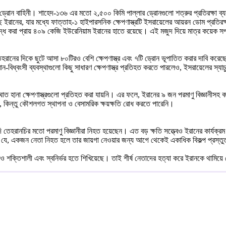
্রোন বাহিনী। শাহেদ-১৩৬ এর মতো ২,৫০০ কিমি পাল্লার ড্রোনগুলো শত্রুর প্রতিরক্ষা ব্য
়েছে ইরানের, যার মধ্যে ফাত্তাহ-১ হাইপারসনিক ক্ষেপণাস্ত্রটি ইসরায়েলের আয়রন ডোম প্রতিরক
দ্ধ করা প্রায় ৪০৯ কেজি ইউরেনিয়াম ইরানের হাতে রয়েছে। এই মজুদ দিয়ে মাত্র কয়েক স
ে। তেহরানের দিকে ছুটে আসা ৮০টিরও বেশি ক্ষেপণাস্ত্র এবং ৭টি ড্রোন ভূপাতিত করার দাবি 
্বংসী ব্যবস্থাগুলো কিছু সাধারণ ক্ষেপণাস্ত্র প্রতিহত করতে পারলেও, ইসরায়েলের স্যাচুর
াত হানা ক্ষেপণাস্ত্রগুলো প্রতিহত করা যায়নি। এর ফলে, ইরানের ৯ জন পরমাণু বিজ্ঞানীসহ বহু 
কিন্তু কৌশলগত স্থাপনা ও বেসামরিক ক্ষয়ক্ষতি রোধ করতে পারেনি।
তেহরানচির মতো পরমাণু বিজ্ঞানীরা নিহত হয়েছেন। এত বড় ক্ষতি সত্ত্বেও ইরানের কার্যক্র
ৈরি যে, একজন নেতা নিহত হলে তার জায়গা নেওয়ার জন্য আগে থেকেই একাধিক বিকল্প প্রস্তু
ও শক্তিশালী এবং স্বনির্ভর হতে শিখিয়েছে। তাই শীর্ষ নেতাদের হত্যা করে ইরানকে থাম