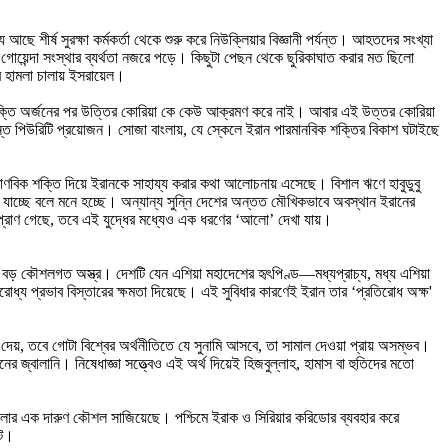
ছে শীর্ষ সুরক্ষা কর্মকর্তা থেকে শুরু করে নিউক্লিয়ার বিজ্ঞানী পর্যন্ত। আহতদের সংখ্যা
ন্দা সংস্থার ব্যর্থতা নজরে পড়ে। কিছুটা পেছন থেকে ছুরিকাঘাত করার মত ছিলো
র হামলা চালায় ইসরায়েল।
ক শক্তি অর্জনের পর উত্তির কোরিয়া কে কেউ আক্রমণ করে নাই। আবার এই উত্তর কোরিয়া
্ত পিউরিটি প্রয়োজন। সোজা বাংলায়, যে স্কেলে ইরান পারমানবিক শক্তির বিকাশ ঘটাইছে
াণবিক শক্তি দিয়ে ইরানকে সাহায্য করার কথা আলোচনায় এসেছে। বিশাল ঋণে হাবুডুবু
যাচ্ছে বলে মনে হচ্ছে। অন্যান্য সুন্নি দেশের অন্তত মৌখিকভাবে অবস্থান ইরানের
 প্রাণ গেছে, তবে এই যুদ্ধের মধ্যেও এক ধরণের ‘আলো’ দেখা যায়।
বড় কৌশলগত অস্ত্র। দেশটি যেন এশিয়া মহাদেশের হৃৎপিণ্ড—মধ্যপ্রাচ্য, মধ্য এশিয়া
োধ্য প্রভাব বিস্তারের ক্ষমতা দিয়েছে। এই সুবিধার কারণেই ইরান তার ‘প্রতিরোধ অক্ষ'
েয়, তবে গোটা বিশ্বের অর্থনীতিতে যে সুনামি আসবে, তা সামাল দেওয়া প্রায় অসম্ভব।
জ্বালানি। নিষেধাজ্ঞা সত্ত্বেও এই অর্থ দিয়েই হিজবুল্লাহ, হামাস বা হুতিদের মতো
েলার এক দারুণ কৌশল সাজিয়েছে। পশ্চিমে ইরাক ও সিরিয়ার করিডোর ব্যবহার করে
্ট।