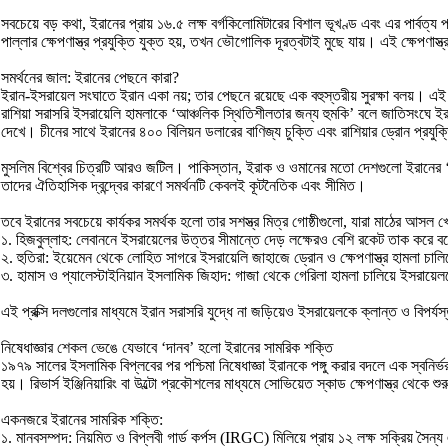
সবচেয়ে বড় কথা, ইরানের প্রায় ১৬.৫ লক্ষ বর্গকিলোমিটারের বিশাল ভূখণ্ড এবং এর পার
পাল্লার ক্ষেপণাস্ত্র প্রযুক্তি যুক্ত হয়, তখন ভৌগোলিক দূরত্বটাই মুছে যায়। এই ক্ষেপণা
সমর্থনের জাল: ইরানের পেছনে কারা?
ইরান-ইসরায়েল সংঘাতে ইরান একা নয়; তার পেছনে রয়েছে এক বহুস্তরীয় সুরক্ষা বলয়। এ
রাশিয়া সরাসরি ইসরায়েলি হামলাকে ‘আঞ্চলিক স্থিতিশীলতার জন্য হুমকি’ বলে জাতিসংঘে ইর
দেখে। চীনের সাথে ইরানের ৪০০ বিলিয়ন ডলারের বাণিজ্য চুক্তি এবং রাশিয়ার ড্রোন প্রয
মুসলিম বিশ্বের চিত্রটি আরও জটিল। পাকিস্তান, ইরাক ও ওমানের মতো দেশগুলো ইরানের ‘আত্
তাদের ঐতিহাসিক দ্বন্দ্বের কারণে সমর্থনটি কেবলই কূটনৈতিক এবং সীমিত।
তবে ইরানের সবচেয়ে কার্যকর সমর্থক হলো তার সশস্ত্র মিত্র গোষ্ঠীগুলো, যারা মাঠের আসল খে
১. হিজবুল্লাহ: লেবাননে ইসরায়েলের উত্তর সীমান্তে দেড় লক্ষেরও বেশি রকেট তাক করে
২. হুতিরা: ইয়েমেন থেকে লোহিত সাগরে ইসরায়েলি জাহাজে ড্রোন ও ক্ষেপণাস্ত্র হামলা চালিয
৩. হামাস ও প্যালেস্টাইনিয়ান ইসলামিক জিহাদ: গাজা থেকে গেরিলা হামলা চালিয়ে ইসরায়েলক
এই প্রক্সি দলগুলোর মাধ্যমে ইরান সরাসরি যুদ্ধে না জড়িয়েও ইসরায়েলকে ক্লান্ত ও বিপর্
নিষেধাজ্ঞার শেকল ভেঙে যেভাবে ‘দানব’ হলো ইরানের সামরিক শক্তি
১৯৭৯ সালের ইসলামিক বিপ্লবের পর পশ্চিমা নিষেধাজ্ঞা ইরানকে পঙ্গু করার বদলে এক স্বনির
হয়। রিভার্স ইঞ্জিনিয়ারিং বা উল্টো প্রকৌশলের মাধ্যমে সোভিয়েত স্কাড ক্ষেপণাস্ত
একনজরে ইরানের সামরিক শক্তি:
১. মানবসম্পদ: নিয়মিত ও বিপ্লবী গার্ড কর্পস (IRGC) মিলিয়ে প্রায় ১২ লক্ষ সক্রিয় সৈন্