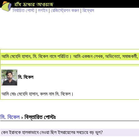
নির্বাচিত পোস্ট
|
লগইন
|
রেজিস্ট্রেশন করুন
|
রিফ্রেস
আমি মেহেদি হাসান, মি. বিকেল নামে পরিচিত। আমি একজন লেখক, অভিনেতা, সমাজকর্মী, 
মি. বিকেল
আমি মোঃ মেহেদি হাসান, কলম নাম মি. বিকেল।
মি. বিকেল
› বিস্তারিত পোস্টঃ
কেন ইরানকে হালকাভাবে নেওয়া ছিল ইসরায়েলের সবচেয়ে বড় ভুল?