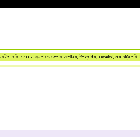
রেডিও জকি, ওয়েব ও অ্যাপ ডেভেলপার, সম্পাদক, উপস্থাপক, রক্তদাতা, এবং নাট্য পরিচ