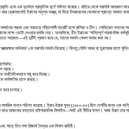
্বত্য প্রকৃতি একে এক দুর্ভেদ্য প্রাকৃতিক দুর্গে পরিণত করেছে। বাইরে থেকে সরাসরি আক
স্ত্র আর ড্রোনগুলোই ইরানের অদৃশ্য অস্ত্র, যা দিয়ে ইসরায়েলের যেকোনো প্রান্তে আঘাত হা
ই সমর্থনের প্রথম এবং সবচেয়ে শক্তিশালী স্তরটি হলো রাশিয়া ও চীন। সোভিয়েত পতনের পর
ানের পক্ষে ভেটো দেওয়ার হুমকি দেয়। অন্যদিকে, চীন ইরানের ‘শান্তিপূর্ণ পারমাণবিক কর্
ুক্তিতে সহায়তা—এই দুটিই প্রমাণ করে যে, তাদের সমর্থন কেবল কথার কথা নয়।
মরক্ষার অধিকার’-কে সরাসরি সমর্থন দিয়েছে। কিন্তু সৌদি আরব বা তুরস্কের মতো সুন্নি 
লোয়াড়:
 বসে আছে।
়ে অর্থনৈতিকভাবে পঙ্গু করে দিচ্ছে।
ে সার্বক্ষণিক চাপে রাখছে।
যস্ত করে চলেছে।
্ভর সামরিক দানবে পরিণত করেছে। ইরান-ইরাক যুদ্ধ (১৯৮০-৮৮) ছিল দেশটির জন্য এক অগ্নিপরী
্র থেকে শুরু করে আজকের ফাত্তাহ হাইপারসনিক মিসাইল—সবই এই নীতির ফসল। আজ ইরান তার 
য এবং সাড়ে তিন লক্ষ রিজার্ভ সৈন্যর এক বিশাল বাহিনী।