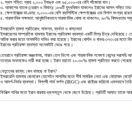
২. স্থল শক্তি: প্রায় ২,০০০ ট্যাঙ্ক এবং ৬৫,০০০-এর বেশি সাঁজোয়া যান।
৩. আকাশের ঘাতক (ড্রোন ও বিমান): ১৮৬টি যুদ্ধবিমান থাকলেও ইরানের আসল শক্তি তার ড
৪. ক্ষেপণাস্ত্রের ভাণ্ডার: ৩,০০০-এর বেশি ব্যালিস্টিক ক্ষেপণাস্ত্রের এক বিশাল সংগ্রহ রয
৫. পারমাণবিক সক্ষমতা: আনুষ্ঠানিকভাবে পারমাণবিক বোমা না থাকলেও, ৬০% বিশুদ্ধতায় সমৃ
ইসরায়েলি হামলা প্রতিরোধ: সাফল্য, ব্যর্থতা ও বাস্তবতা
ইসরায়েলের সাম্প্রতিক হামলায় ইরানের প্রতিরক্ষা ব্যবস্থা একটি মিশ্র চিত্র দেখিয়েছ
আটক করার মতো অসমর্থিত দাবিও করা হয়েছে। ইরানের খোর্দাদ ও বাভর-৩৭৩-এর মতো বিমান-বিধ
ইরানের প্রতিরক্ষা ব্যবস্থা অনেকটাই ভেঙে পড়ে।
তেহরানে প্রতিরক্ষা মন্ত্রণালয়, শারান তেল ডিপো এবং পারমাণবিক গবেষণা কেন্দ্রে সরাসরি আঘ
তথ্যের অভাবকেও দায়ী করা হচ্ছে। ইরান হয়তো ২০-৩০% হামলা প্রতিহত করতে পেরেছে, 
নেতৃত্বের রহস্য: কেন থামছে না ইরান?
ইসরায়েলি হামলায় জেনারেল হোসেইন সালামির মতো শীর্ষ সামরিক নেতা এবং মোহাম্মদ মেহেদি 
ও আদর্শ-নির্ভর ব্যবস্থা। বিপ্লবী গার্ড কর্পস (IRGC) এবং রাষ্ট্রের কাঠামো এমনভাবে ত
ফিনিক্স পাখির মতো ইরান বারবার ধ্বংসস্তূপ থেকে জেগে উঠেছে। প্রতিটি আঘাত তাকে আর