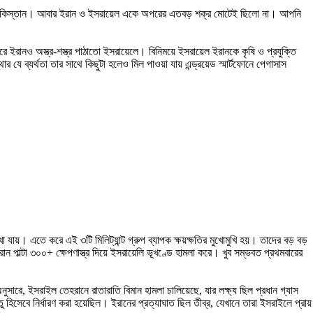
তু এই পাকিস্তান। আবার ইরান ও ইসরায়েল একে অপরের এতবড় শক্র মোটেই ছিলো না। আপনি
ইরানও অস্ত্র-শস্ত্র পাঠাতো ইসরায়েলে। বিনিময়ে ইসরায়েল ইরানকে কৃষি ও প্রযুক্তি
র যে ব্যর্থতা তার সাথে কিছুটা হলেও মিল পাওয়া যায় এন্ড্রয়েড স্মার্টফোনে পেগাসাস
েখা যায়। এতে করে এই ৩টি মিলিট্যান্ট গ্রুপ ব্যাপক ক্ষয়ক্ষতির মুখোমুখি হয়। তাদের বড় বড়
 পাল্টা ৩০০+ ক্ষেপণাস্ত্র দিয়ে ইসরায়েলি ভূখণ্ডে হামলা করে। খুব সম্ভবত প্রথমবারের
ে, ইসরাইল তেহরানে রাতারাতি বিমান হামলা চালিয়েছে, যার লক্ষ্য ছিল প্রধান গ্যাস
তু হিসেবে নির্ধারণ করা হয়েছিল। ইরানের প্রত্যাঘাত ছিল তীব্র, যেখানে তারা ইসরাইলে প্রায়