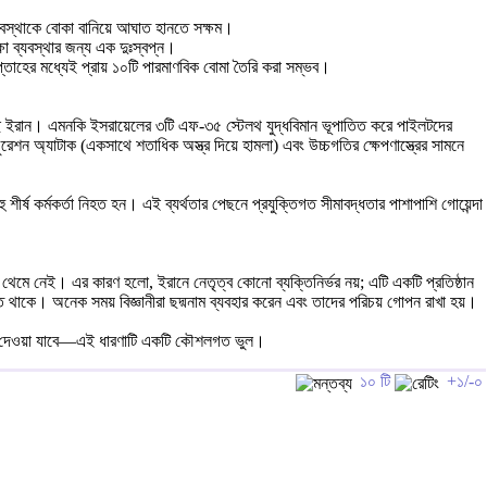
বস্থাকে বোকা বানিয়ে আঘাত হানতে সক্ষম।
্ষা ব্যবস্থার জন্য এক দুঃস্বপ্ন।
প্তাহের মধ্যেই প্রায় ১০টি পারমাণবিক বোমা তৈরি করা সম্ভব।
করেছে ইরান। এমনকি ইসরায়েলের ৩টি এফ-৩৫ স্টেলথ যুদ্ধবিমান ভূপাতিত করে পাইলটদের
েশন অ্যাটাক (একসাথে শতাধিক অস্ত্র দিয়ে হামলা) এবং উচ্চগতির ক্ষেপণাস্ত্রের সামনে
শীর্ষ কর্মকর্তা নিহত হন। এই ব্যর্থতার পেছনে প্রযুক্তিগত সীমাবদ্ধতার পাশাপাশি গোয়েন্দা
ম থেমে নেই। এর কারণ হলো, ইরানে নেতৃত্ব কোনো ব্যক্তিনির্ভর নয়; এটি একটি প্রতিষ্ঠান
ত থাকে। অনেক সময় বিজ্ঞানীরা ছদ্মনাম ব্যবহার করেন এবং তাদের পরিচয় গোপন রাখা হয়।
িয়ে দেওয়া যাবে—এই ধারণাটি একটি কৌশলগত ভুল।
১০ টি
+১/-০