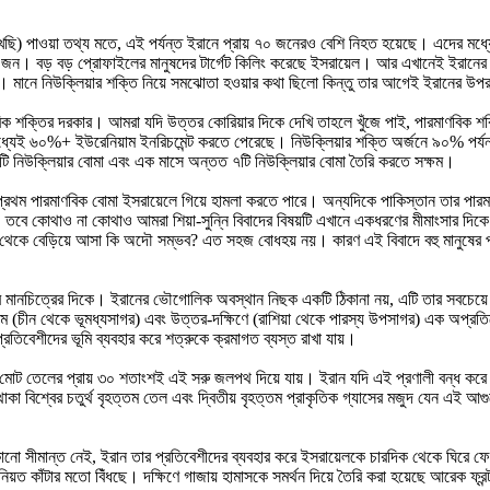
 লিখছি) পাওয়া তথ্য মতে, এই পর্যন্ত ইরানে প্রায় ৭০ জনেরও বেশি নিহত হয়েছে। এদের মধ্যে আ
বড় বড় প্রোফাইলের মানুষদের টার্গেট কিলিং করেছে ইসরায়েল। আর এখানেই ইরানের গোয়ে
ো। মানে নিউক্লিয়ার শক্তি নিয়ে সমঝোতা হওয়ার কথা ছিলো কিন্তু তার আগেই ইরানের উপ
মাণবিক শক্তির দরকার। আমরা যদি উত্তর কোরিয়ার দিকে দেখি তাহলে খুঁজে পাই, পারমাণবি
ধ্যেই ৬০%+ ইউরেনিয়াম ইনরিচমেন্ট করতে পেরেছে। নিউক্লিয়ার শক্তি অর্জনে ৯০% পর্যন
ি নিউক্লিয়ার বোমা এবং এক মাসে অন্তত ৭টি নিউক্লিয়ার বোমা তৈরি করতে সক্ষম।
প্রথম পারমাণবিক বোমা ইসরায়েলে গিয়ে হামলা করতে পারে। অন্যদিকে পাকিস্তান তার পারম
তবে কোথাও না কোথাও আমরা শিয়া-সুন্নি বিবাদের বিষয়টি এখানে একধরণের মীমাংসার দিকে 
 পলিসি থেকে বেড়িয়ে আসা কি অদৌ সম্ভব? এত সহজ বোধহয় নয়। কারণ এই বিবাদে বহু মানুষের
র মানচিত্রের দিকে। ইরানের ভৌগোলিক অবস্থান নিছক একটি ঠিকানা নয়, এটি তার সবচেয়ে 
িমে (চীন থেকে ভূমধ্যসাগর) এবং উত্তর-দক্ষিণে (রাশিয়া থেকে পারস্য উপসাগর) এক অপ্রতির
্রতিবেশীদের ভূমি ব্যবহার করে শত্রুকে ক্রমাগত ব্যস্ত রাখা যায়।
র মোট তেলের প্রায় ৩০ শতাংশই এই সরু জলপথ দিয়ে যায়। ইরান যদি এই প্রণালী বন্ধ করে দ
িশ্বের চতুর্থ বৃহত্তম তেল এবং দ্বিতীয় বৃহত্তম প্রাকৃতিক গ্যাসের মজুদ যেন এই আগুনের 
োনো সীমান্ত নেই, ইরান তার প্রতিবেশীদের ব্যবহার করে ইসরায়েলকে চারদিক থেকে ঘিরে ফ
নিয়ত কাঁটার মতো বিঁধছে। দক্ষিণে গাজায় হামাসকে সমর্থন দিয়ে তৈরি করা হয়েছে আরেক ফ্রন