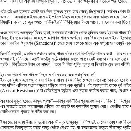
২০০ টি মিসাইল এবং বহু সংখ্যক ড্রোন চালিয়েছে, যা গত শুক্রবার রাত থেকে শুরু হয়েছে।
পাল্টাপাল্টি এই হামলায় একটি আঞ্চলিক যুদ্ধের সূচনা হয়ে গেছে; নিঃসন্দেহে। সর্বশেষ (যখন
অজানা। অন্যদিকে ইসরায়েলে এই পর্যন্ত নিহত হয়েছে ১৩ জন এবং আহত হয়েছে ৪০০+ জন। 
বিষয়টি। কারণ ১৫ জুন ওমানে মার্কিন-ইরানি নিউক্লিয়ার বিষয়ে আলোচনা হওয়ার কথা ছিল
এখন সবচেয়ে গুরুত্বপূর্ণ বিষয় হলো, দখলদার ইসরায়েল থেকে মুক্তির জন্য ইরানের পার
কিন্তু ইরানকে সাহায্য করেছে পারমাণবিক শক্তি অর্জনে। একাধিক সূত্র মতে ইরান ইতোম
তাও একাধিক ‘স্যাংশন (Sanctions)’ খেয়ে সেখান থেকে মাত্র এক সপ্তাহের মধ্যেই একট
রিপোর্ট অনুযায়ী, এতদিনে ইরানের কাছে পারমানবিক বোমা উপস্থিতি থাকার কথা। আর তার 
খাওয়া এই সুন্নি দেশ অদৌ কতটুকু মাঠে সাহায্য করতে পারবে সেটা হয়তো সময় বলে দেবে। 
প্রতি। বিবৃতিতেও ইরান কে সমর্থন। তবে কি শিয়া-সুন্নি দ্বন্দ্ব বা ডিভাইড এন্ড রুল
ইরানের ভৌগোলিক শক্তি: নিছক মানচিত্র নয়, এক প্রাকৃতিক দুর্গ
ইরানকে বুঝতে হলে শুধু তার সামরিক বা পারমাণবিক শক্তি দেখলে চলবে না; তাকাতে হবে তা
আর দক্ষিণ এশিয়ার সংযোগস্থলে দাঁড়িয়ে থাকা এক প্রহরী। এই অবস্থানই তাকে পূর্ব-পশ্চ
(Axis of Resistance)’ বা রেজিস্ট্যান্স ফ্রন্টকে এত সহজে কার্যকর করতে পারে, যেখানে প
এর সাথে যুক্ত হয়েছে হরমুজ প্রণালী—বিশ্ব অর্থনীতির শ্বাসরোধ করার চাবিকাঠি। বিশ্বে
এই ক্ষমতাই তাকে আলোচনার টেবিলে এক বাড়তি দর কষাকষির সুযোগ দেয়। দেশটির হাতে থাকা ব
গোষ্ঠীগুলোকে পুনরায় সংগঠিত করা হয়।
ইসরায়েলের জন্য ইরানের ভূগোল এক জীবন্ত দুঃস্বপ্ন। যদিও দুই দেশের মধ্যে সরাসরি ক
লেবাননের হিজবুল্লাহর কাছে অস্ত্র পৌঁছে দেওয়া হয়, যা ইসরায়েলের উত্তর সীমান্তে প্রতি