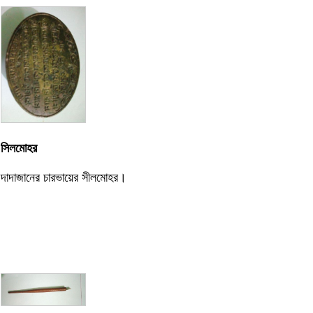
সিলমোহর
দাদাজানের চারভায়ের সীলমোহর।