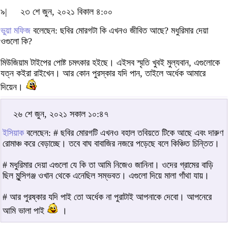
৯|
২৩ শে জুন, ২০২১ বিকাল ৪:০০
ভুয়া মফিজ
বলেছেন: ছবির মোরগটা কি এখনও জীবিত আছে? মধুরিমার দেয়া
ওগুলো কি?
মিউজিয়াম টাইপের পোষ্ট চমৎকার হইছে। এইসব স্মৃতি খুবই মুল্যবান, এগুলোকে
যত্ন কইরা রাইখেন। আর কোন পুরস্কার যদি পান, তাইলে অর্ধেক আমারে
দিয়েন।
২৬ শে জুন, ২০২১ সকাল ১০:৪৭
ইসিয়াক
বলেছেন: # ছবির মোরগটি এখনও বহাল তবিয়তে টিকে আছে এবং দারুণ
রোমাঞ্চ করে বেড়াচ্ছে। তবে বাঘ বাবাজির নজরে পড়েছে বলে কিঞ্চিত চিন্তিত।
# মধুরিমার দেয়া এগুলো যে কি তা আমি নিজেও জানিনা। ওদের গ্রামের বাড়ি
ছিল মুন্সিগঞ্জ ওখান থেকে এনেছিল সম্ভবত। এগুলো দিয়ে মালা গাঁথা যায়।
# আর পুরষ্কার যদি পাই তো অর্ধেক না পুরাটাই আপনাকে দেবো। আপনেরে
আমি ভালা পাই
।