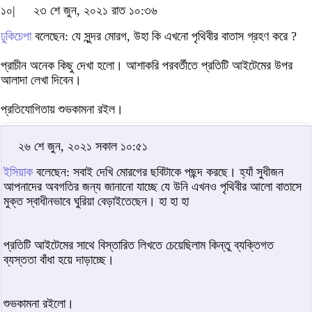
১০|
২৩ শে জুন, ২০২১ রাত ১০:৩৬
ঢুকিচেপা
বলেছেন: যে সুন্দর মোরগ, উহা কি এখনো পৃথিবীর বাতাস গ্রহণ করে ?
প্রাচীন অনেক কিছু দেখা হলো। আশাকরি পরবর্তীতে প্রতিটি আইটেমের উপর
আলাদা লেখা দিবেন।
প্রতিযোগিতায় শুভকামনা রইল।
২৬ শে জুন, ২০২১ সকাল ১০:৫১
ইসিয়াক
বলেছেন: সবাই দেখি মোরগের ছবিটাকে পছন্দ করছে। হ্যাঁ সুধীজন
আপনাদের অবগতির জন্য জানানো যাচ্ছে যে উনি এখনও পৃথিবীর আলো বাতাসে
মুক্ত স্বাধীনভাবে ঘুরিয়া বেড়াইতেছেন। হা হা হা
প্রতিটি আইটেমের সাথে বিস্তারিত লিখতে চেয়েছিলাম কিন্তু ব্যক্তিগত
ব্যস্ততা বাঁধা হয়ে দাড়াচ্ছে।
শুভকামনা রইলো।