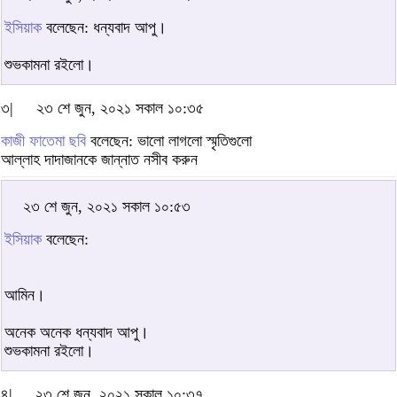
ইসিয়াক
বলেছেন: ধন্যবাদ আপু।
শুভকামনা রইলো।
৩|
২৩ শে জুন, ২০২১ সকাল ১০:৩৫
কাজী ফাতেমা ছবি
বলেছেন: ভালো লাগলো স্মৃতিগুলো
আল্লাহ দাদাজানকে জান্নাত নসীব করুন
২৩ শে জুন, ২০২১ সকাল ১০:৫৩
ইসিয়াক
বলেছেন:
আমিন।
অনেক অনেক ধন্যবাদ আপু।
শুভকামনা রইলো।
৪|
২৩ শে জুন, ২০২১ সকাল ১০:৩৭