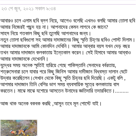
২৩ শে জুন, ২০২১ সকাল ৯:৩৪
আবারও চলে এলাম ছবি ব্লগ নিয়ে, আগেও বলেছি এখনও বলছি আমার তোলা ছবি
আমার নিজেরই পছন্দ হয় না। আপনাদের কেমন লাগবে কে জানে?
সাহস নিয়ে গতকাল কিছু ছবি তুলেছি আপনাদের জন্য।
নতুন তোলা ছবিগুলো সহ আমার দাদাজানের কিছু স্মৃতি চিহ্ণর ছবিও পোস্ট দিলাম।
আমার দাদাজানকে আমি কোনদিন দেখিনি। আমার আব্বার বয়স যখন দেড় বছর
তখন আমার দাদাজান কলকাতায় ইন্তেকাল করেন। সেই হিসাবে আমার আব্বাও
আমার দাদাজানকে দেখেননি।
যুদ্ধের সময় অনেক স্মৃতিই হারিয়ে গেছে পাকিস্তানি সেনাদের বর্বরতায়,
শত্রুসেনারা চলে যাবার পরে কিছু জিনিস আমার দাদীজান বিধ্বস্ত দালান ঘেটে
উদ্বার করেছিলেন।সেখান থেকে কিছু স্মৃতি চিহ্নর ছবি দিয়েছি। একটু বলি ,
আপমার দাদাজান তিনি বেশির ভাগ সময় ব্যবসায়িক সূত্রে কলকাতায় বাস
করতেন। মাঝে মাঝে যশোরে আসতেন উনাদের জ্ঞতিদারি তদারকিতে।.........
আজ থাক অনেক বকবক করছি ,আসুন তবে মূল পোস্টে যাই।