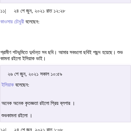
১১|
২৪ শে জুন, ২০২১ রাত ১২:২৮
কাওসার চৌধুরী
বলেছেন:
গ্রামীণ পটভূমিতে দুর্দান্ত সব ছবি। আমার সবগুলো ছবিই পছন্দ হয়েছে। শুভ
কামনা রইলো ইসিয়াক ভাই।
২৬ শে জুন, ২০২১ সকাল ১০:৫৯
ইসিয়াক
বলেছেন:
অনেক অনেক কৃতজ্ঞতা রইলো প্রিয় ব্লগার ।
শুভকামনা রইলো ।
১২|
২৪ শে জুন, ২০২১ রাত ১:০৮