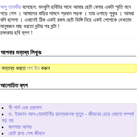
অপু তানভীর
বলেছেন: মনখুশি ছবিটার সাথে আমার ছোট বেলার একটা স্মৃতি মনে
পড়ে গেল । আমাদের বাড়ির সামনে প্রধান সড়ক । তার ওপাড়ে পুকুর । আমরা
বলি ছাগলা । এখানেই ঠিক একই রকম ছোট ভিঙ্গি নিয়ে একই পোশাকে দেখতাম
মানুষজন মাছ ধরতো ঘন্টার পর ঘন্টা !
চমৎকার ছবি ব্লগ !
আপনার মন্তব্য লিখুনঃ
মন্তব্য করতে
লগ ইন
করুন
আলোচিত ব্লগ
সী পার্ল এবং চারপাশ
ড. ইরফান আল-হোসাইনীর রহস্যজনক মৃত্যু - জীবনের চেয়ে কোনো সম্পর্ক
বড় নয়
জলসার আসর
ছোট গল্পঃ শেষ জীবনে