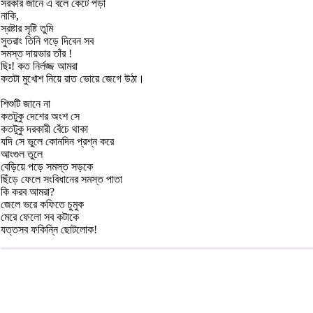
সরকার জানে এ বলে কেটে পড়া
নাকি,
স্রষ্টার সৃষ্টি তুমি
সুতরাং তিনি গড়ে দিবেন সব
সমস্ত দায়ভার তাঁর !
ছিঃ! কত নির্লজ্জ আমরা
কতটা মুখোশ নিয়ে রাত ভোরে জেগে উঠা।
শিশুটি জানে না
কতটুকু দেশের অংশ সে
কতটুকু দরকারী বেঁচে থাকা
যদি সে ভুলে কোনদিন প্রশ্ন করে
আংগুল তুলে
বেড়িয়ে পড়ে সমস্ত সড়কে
ছিঁড়ে ফেলে সংবিধানের সমস্ত পাতা
কি করব আমরা?
জেলে ভরে কফিতে চুমুক
মেরে ফেলো সব কটাকে
যত্তসব ফকিন্নি ছোটলোক!