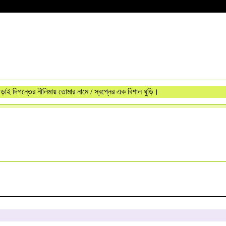
 /উড়াই দিগন্তের নীলিমায় তোমার নামে / স্বপ্নের এক বিশাল ঘুড়ি।