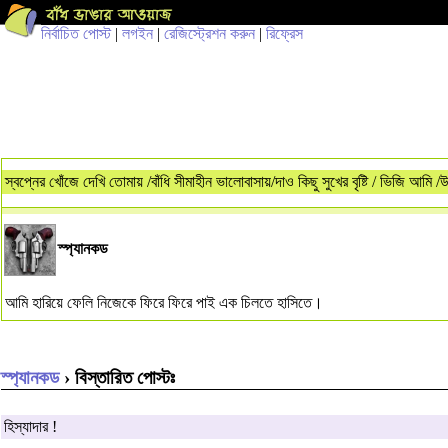
নির্বাচিত পোস্ট
|
লগইন
|
রেজিস্ট্রেশন করুন
|
রিফ্রেস
স্বপ্নের খোঁজে দেখি তোমায় /বাঁধি সীমাহীন ভালোবাসায়/দাও কিছু সুখের বৃষ্টি / ভিজি আমি
স্প্যানকড
আমি হারিয়ে ফেলি নিজেকে ফিরে ফিরে পাই এক চিলতে হাসিতে।
স্প্যানকড
› বিস্তারিত পোস্টঃ
হিস্যাদার !