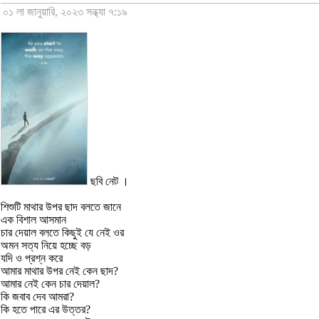
০১ লা জানুয়ারি, ২০২৩ সন্ধ্যা ৭:১৯
ছবি নেট ।
শিশুটি মাথার উপর ছাদ বলতে জানে
এক বিশাল আসমান
চার দেয়াল বলতে কিছুই যে নেই ওর
অমন সত্য নিয়ে হচ্ছে বড়
যদি ও প্রশ্ন করে
আমার মাথার উপর নেই কেন ছাদ?
আমার নেই কেন চার দেয়াল?
কি জবাব দেব আমরা?
কি হতে পারে এর উত্তর?