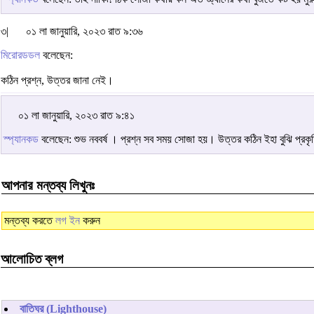
৩|
০১ লা জানুয়ারি, ২০২৩ রাত ৯:৩৬
মিরোরডডল
বলেছেন:
কঠিন প্রশ্ন, উত্তর জানা নেই।
০১ লা জানুয়ারি, ২০২৩ রাত ৯:৪১
স্প্যানকড
বলেছেন: শুভ নববর্ষ । প্রশ্ন সব সময় সোজা হয়। উত্তর কঠিন ইহা বুঝি প্র
আপনার মন্তব্য লিখুনঃ
মন্তব্য করতে
লগ ইন
করুন
আলোচিত ব্লগ
বাতিঘর (Lighthouse)