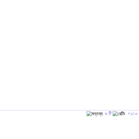
৬ টি
+১/-০