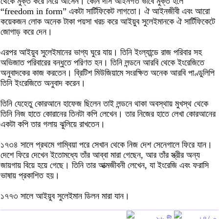
থেকে মুক্ত করে নিয়ে আসেন। কোন দাস আইনগত ভাবে মুক্ত হলে
“freedom in form” একটা সার্টিফিকেট লাগতো। ঐ আইনজীবী এবং আরো
কয়েকজন লোক অনেক টাকা পয়সা খরচ করে আইয়ুব সুলেইমানকে ঐ সার্টিফিকেটে
জোগাড় করে দেন।
এরপর আইয়ুব সুলেইমানের ভাগ্য ঘুরে যায়। তিনি ইংল্যান্ডে রাজ পরিবার সহ
অভিজাত পরিবারের বন্ধুতে পরিণত হন। তিনি লন্ডনে আরবি থেকে ইংরেজিতে
অনুবাদকের কাজ করতেন। ব্রিটিশ মিউজিয়ামে সংরক্ষিত অনেক আরবি পাণ্ডুলিপি
তিনি ইংরেজিতে অনুবাদ করেন।
তিনি যেহেতু কোরআনে হাফেজ ছিলেন তাই লন্ডনে থাকা অবস্থায় মুখস্থ থেকে
তিনি নিজ হাতে কোরানের তিনটা কপি লেখেন। তার নিজের হাতে লেখা কোরআনের
একটা কপি তার গলায় ঝুলিয়ে রাখতেন।
১৭৩৪ সালে প্রথমে গাম্বিয়া পরে সেখান থেকে নিজ দেশ সেনেগালে ফিরে যান।
দেশে ফিরে দেখেন ইতোমধ্যে তাঁর আব্বা মারা গেছেন, আর তাঁর স্ত্রীর অন্য
জায়গায় বিয়ে হয়ে গেছে। তিনি তার আত্মজীবনী লেখেন, যা ইংরেজি এবং ফরাসি
ভাষায় প্রকাশিত হয়।
১৭৭৩ সালে আইয়ুব সুলেইমান ডিলন মারা যান।
১৬ টি
+৪/-০