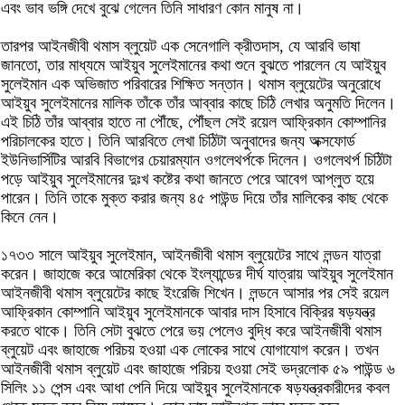
এবং ভাব ভঙ্গি দেখে বুঝে গেলেন তিনি সাধারণ কোন মানুষ না।
তারপর আইনজীবী থমাস ব্লুয়েট এক সেনেগালি ক্রীতদাস, যে আরবি ভাষা
জানতো, তার মাধ্যমে আইয়ুব সুলেইমানের কথা শুনে বুঝতে পারলেন যে আইয়ুব
সুলেইমান এক অভিজাত পরিবারের শিক্ষিত সন্তান। থমাস ব্লুয়েটের অনুরোধে
আইয়ুব সুলেইমানের মালিক তাঁকে তাঁর আব্বার কাছে চিঠি লেখার অনুমতি দিলেন।
এই চিঠি তাঁর আব্বার হাতে না পৌঁছে, পৌঁছল সেই রয়েল আফ্রিকান কোম্পানির
পরিচালকের হাতে। তিনি আরবিতে লেখা চিঠিটা অনুবাদের জন্য অক্সফোর্ড
ইউনিভার্সিটির আরবি বিভাগের চেয়ারম্যান ওগলেথর্পকে দিলেন। ওগলেথর্প চিঠিটা
পড়ে আইয়ুব সুলেইমানের দুঃখ কষ্টের কথা জানতে পেরে আবেগ আপ্লুত হয়ে
পারেন। তিনি তাকে মুক্ত করার জন্য ৪৫ পাউন্ড দিয়ে তাঁর মালিকের কাছ থেকে
কিনে নেন।
১৭৩৩ সালে আইয়ুব সুলেইমান, আইনজীবী থমাস ব্লুয়েটের সাথে লন্ডন যাত্রা
করেন। জাহাজে করে আমেরিকা থেকে ইংল্যান্ডের দীর্ঘ যাত্রায় আইয়ুব সুলেইমান
আইনজীবী থমাস ব্লুয়েটের কাছে ইংরেজি শিখেন। লন্ডনে আসার পর সেই রয়েল
আফ্রিকান কোম্পানি আইয়ুব সুলেইমানকে আবার দাস হিসাবে বিক্রির ষড়যন্ত্র
করতে থাকে। তিনি সেটা বুঝতে পেরে ভয় পেলেও বুদ্ধি করে আইনজীবী থমাস
ব্লুয়েট এবং জাহাজে পরিচয় হওয়া এক লোকের সাথে যোগাযোগ করেন। তখন
আইনজীবী থমাস ব্লুয়েট এবং জাহাজে পরিচয় হওয়া সেই ভদ্রলোক ৫৯ পাউন্ড ৬
সিলিং ১১ পেন্স এবং আধা পেনি দিয়ে আইয়ুব সুলেইমানকে ষড়যন্ত্রকারীদের কবল