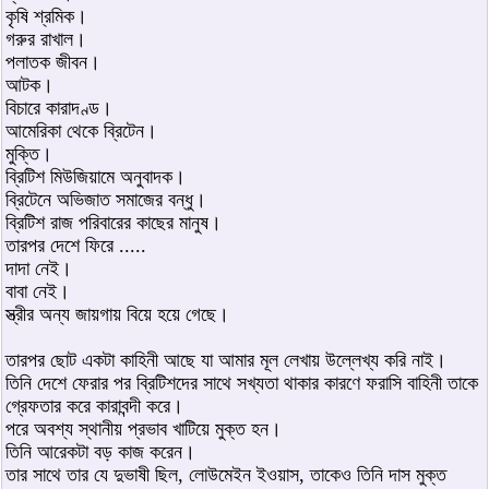
কৃষি শ্রমিক।
গরুর রাখাল।
পলাতক জীবন।
আটক।
বিচারে কারাদণ্ড।
আমেরিকা থেকে ব্রিটেন।
মুক্তি।
ব্রিটিশ মিউজিয়ামে অনুবাদক।
ব্রিটেনে অভিজাত সমাজের বন্ধু।
ব্রিটিশ রাজ পরিবারের কাছের মানুষ।
তারপর দেশে ফিরে .....
দাদা নেই।
বাবা নেই।
স্ত্রীর অন্য জায়গায় বিয়ে হয়ে গেছে।
তারপর ছোট একটা কাহিনী আছে যা আমার মূল লেখায় উল্লেখ্য করি নাই।
তিনি দেশে ফেরার পর ব্রিটিশদের সাথে সখ্যতা থাকার কারণে ফরাসি বাহিনী তাকে
গ্রেফতার করে কারাবন্দী করে।
পরে অবশ্য স্থানীয় প্রভাব খাটিয়ে মুক্ত হন।
তিনি আরেকটা বড় কাজ করেন।
তার সাথে তার যে দুভাষী ছিল, লোউমেইন ইওয়াস, তাকেও তিনি দাস মুক্ত