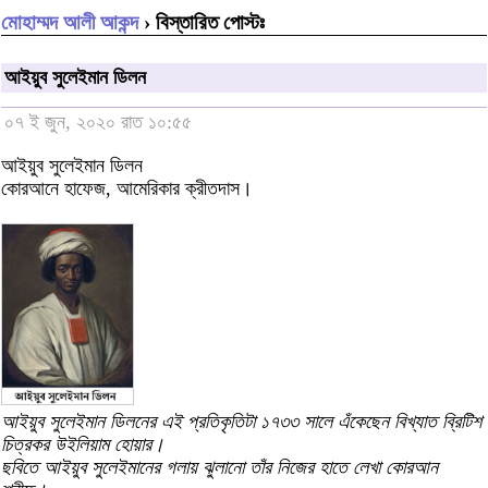
মোহাম্মদ আলী আকন্দ
› বিস্তারিত পোস্টঃ
আইয়ুব সুলেইমান ডিলন
০৭ ই জুন, ২০২০ রাত ১০:৫৫
আইয়ুব সুলেইমান ডিলন
কোরআনে হাফেজ, আমেরিকার ক্রীতদাস।
আইয়ুব সুলেইমান ডিলনের এই প্রতিকৃতিটা ১৭৩৩ সালে এঁকেছেন বিখ্যাত ব্রিটিশ
চিত্রকর উইলিয়াম হোয়ার।
ছবিতে আইয়ুব সুলেইমানের গলায় ঝুলানো তাঁর নিজের হাতে লেখা কোরআন