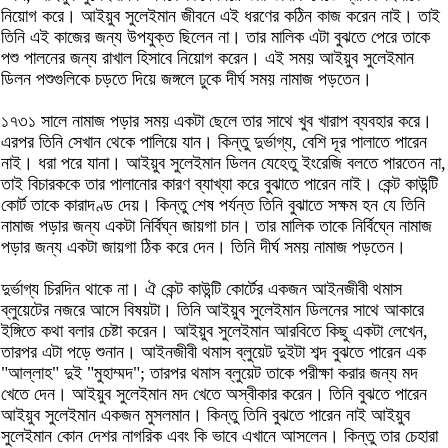
নিয়োগ করে। আইয়ুব সুলেইমান জীবনে এই ধরণের কঠিন কাজ করেন নাই। তাই
তিনি এই কাজের জন্য উপযুক্ত ছিলেন না। তার মালিক এটা বুঝতে পেরে তাকে
পশু পালনের জন্য রাখাল হিসাবে নিয়োগ করেন। এই সময় আইয়ুব সুলেইমান
ডিলন পশুগুলিকে চড়তে দিয়ে জঙ্গলে ঢুকে দীর্ঘ সময় নামাজ পড়তেন।
১৭৩১ সালে নামাজ পড়ার সময় একটা ছেলে তার সাথে খুব খারাপ ব্যবহার করে।
এরপর তিনি সেখান থেকে পালিয়ে যান। কিন্তু দুর্ভাগ্য, বেশি দূর পালাতে পারেন
নাই। ধরা পরে যানা। আইয়ুব সুলেইমান ডিলন যেহেতু ইংরেজি বলতে পারতেন না,
তাই বিচারককে তার পালানোর কারণ ব্যাখ্যা করে বুঝাতে পারেন নাই। কেন্ট কাউন্টি
কোর্ট তাকে কারাদণ্ড দেয়। কিন্তু শেষ পর্যন্ত তিনি বুঝাতে সক্ষম হন যে তিনি
নামাজ পড়ার জন্য একটা নির্বিঘ্ন জায়গা চান। তার মালিক তাকে নির্বিঘ্নে নামাজ
পড়ার জন্য একটা জায়গা ঠিক করে দেন। তিনি দীর্ঘ সময় নামাজ পড়তেন।
দুর্ভাগ্য চিরদিন থাকে না। ঐ কেন্ট কাউন্টি কোর্টের একজন আইনজীবী থমাস
ব্লুয়েটের নজরে আসে বিষয়টা। তিনি আইয়ুব সুলেইমান ডিলনের সাথে আকারে
ইঙ্গিতে কথা বলার চেষ্টা করেন। আইয়ুব সুলেইমান আরবিতে কিছু একটা লেখেন,
তারপর এটা পড়ে শুনান। আইনজীবী থমাস ব্লুয়েট দুইটা শব্দ বুঝতে পারেন এক
"আল্লাহ" দুই "মুহাম্মদ"; তারপর থমাস ব্লুয়েট তাকে পরীক্ষা করার জন্য মদ
খেতে দেন। আইয়ুব সুলেইমান মদ খেতে অস্বীকার করেন। তিনি বুঝতে পারেন
আইয়ুব সুলেইমান একজন মুসলমান। কিন্তু তিনি বুঝতে পারেন নাই আইয়ুব
সুলেইমান কোন দেশর নাগরিক এবং কি ভাবে এখানে আসলেন। কিন্তু তার চেহারা