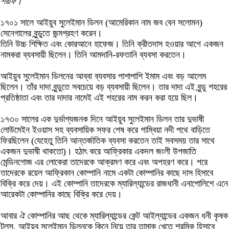
শরীফ।
১৭০১ সালে আইয়ুব সুলেইমান ডিলন (আমেরিকান নাম জব বেন সলোমন)
সেনেগালের বুন্ডুতে জন্মগ্রহণ করেন।
তিনি উচ্চ শিক্ষিত এবং কোরআনে হাফেজ। তিনি ক্রীতদাস হওয়ার আগে একজন
নামকরা ব্যবসায়ী ছিলেন। তিনি আমদানি-রফতানি ব্যবসা করতেন।
আইয়ুব সুলেইমান ডিলনের আব্বা ব্যবসার পাশাপাশি ইমাম এবং বড় আলেম
ছিলেন। তাঁর দাদা বুন্ডুতে সবচেয়ে বড় ব্যবসায়ী ছিলেন। তার দাদা এই বুন্ডু শহরের
প্রতিষ্ঠাতা এবং তার দাদার নামেই এই শহরের নাম করন করা হয়ে ছিল।
১৭৩০ সালের এক দুর্ভাগ্যজনক দিনে আইয়ুব সুলেইমান ডিলন তার দুভাষী
লোউমেইন ইওয়াস সহ ব্যবসায়িক সফর শেষ করে গাম্বিয়া নদী পথে বাড়িতে
ফিরছিলেন (যেহেতু তিনি আন্তর্জাতিক ব্যবসা করতেন তাই সবসময় তার সাথে
একজন দুভাষী থাকতো)। হঠাৎ করে আফ্রিকার একদল জংলী উপজাতি
মেন্ডিনগোজ এর লোকেরা তাদেরকে আক্রমণ করে এবং অপহরণ করে। পরে
তাদেরকে রয়েল আফ্রিকান কোম্পানি নামে একটা কোম্পানির কাছে দাস হিসাবে
বিক্রি করে দেয়। এই কোম্পানি তাদেরকে ম্যারিল্যান্ডের রাজধানী এনাপোলিশে এনে
আরেকটা কোম্পানির কাছে বিক্রি করে দেয়।
আবার ঐ কোম্পানির আছ থেকে ম্যারিল্যান্ডের কেন্ট আইল্যান্ডের একজন ধনী কৃষক
টলস, আইয়ুব সুলেইমান ডিলনকে কিনে নিয়ে তার তামাক খেতে শ্রমিক হিসাবে