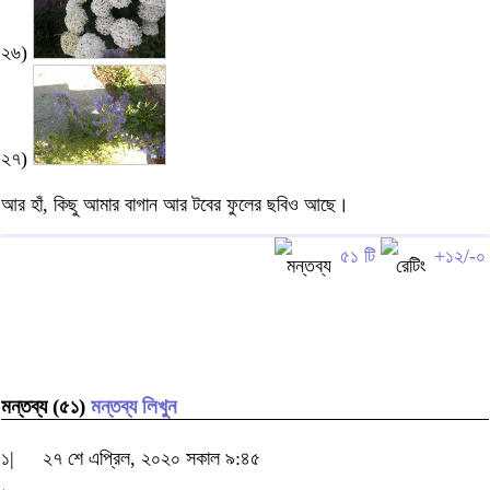
২৬)
২৭)
আর হাঁ, কিছু আমার বাগান আর টবের ফুলের ছবিও আছে।
৫১ টি
+১২/-০
মন্তব্য (৫১)
মন্তব্য লিখুন
১|
২৭ শে এপ্রিল, ২০২০ সকাল ৯:৪৫