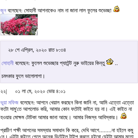
জুন
বলেছেন: সোহানী আপনাকেও নাম না জানা লাল ফুলের শুভেচ্ছা
২৮ শে এপ্রিল, ২০২০ রাত ৮:৩৪
সোহানী
বলেছেন: ফুলেল শুভেচ্ছার প্যাটেন্ট নুরু ভাইয়ের কিন্তু
..
চমৎকার ফুলে ভালোলাগা।
২২|
০১ লা মে, ২০২০ ভোর ৪:০১
ভুয়া মফিজ
বলেছেন: আপনে খেয়াল করছেন কিনা জানি না, আমি এত্তো এত্তো
ফটো সামু'তে আপলোড করি, আমার কোন ফটোই কাইত হয় না। এই কাইত না
হওয়ার মোক্ষম টোটকা আমার জানা আছে। আমার নিজস্ব আবিস্কার।
প্রাচীণ পক্ষী আপনের সমস্যার সমাধান কি করে, দেখি আগে........না হইলে কমু
নে। এইটা কইতে গেলে অনেক ডিটেইল টাইপ করতে হইবো যেইটা আমার মতো