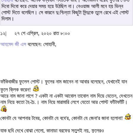
সোহানী
বলেছেন: অনেক ধন্যবাদ পদাতিক ভাই। অনেকদিন ধরেই ফুলের পোস্ট
দিবো দিবো করে দেয়ার সময় হয়ে উঠছিল না। নেওয়াজ আলী মনে হয় ভিন্ন
পোস্ট দিতে বলেছিল। সে কারনে দু:শ্চিন্তা কিছুটা সিন্দুকে তুলে রেখে এই পোস্ট
দিলাম।
১২|
২৭ শে এপ্রিল, ২০২০ রাত ৮:০০
আহমেদ জী এস
বলেছেন: সোহানী,
ফাঁকিবাজীর ফুলেল পোস্ট। ফুলের নাম জানেন না আবার বলেছেন, যেখানেই যান
ফুলে ক্লিক করেন!
আরে নাম জানা লাগে ? একটা না একটা আবোল তাবোল নাম দিয়ে যেতেন, দেখতেন
নাম নিয়ে কতো হৈ-চৈ.। নাম নিয়ে মারামারি লেগে যেতো আর পোস্ট ফাঁটাফাঁটি।
কোনটা যে আপনার টবের, কোনটা যে ববে'র, কোনটা যে জেনা'র জানা হলোনা!
যাক ছবি দেখে বোঝা গেলো, কানাডা বরফের স্তুপই নয়, ফুলেরও