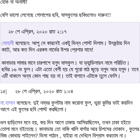
হোক না অনামী!
বেশি ভালো লেগেছে গোলাপের ছবি, ঘাসফুলের ছবিগুলোও দারুন!!
২৮ শে এপ্রিল, ২০২০ রাত ২:১৭
সোহানী
বলেছেন: আপু সে কারনেই একটু ভিন্ন পোস্ট দিলাম। উৎকন্ঠায় দিন
কাটে, আর কত দিন এরকম নার্ভের উপর প্রেশার যাবে!
কানাডার সামার মানে চারপাশে হলুদ ঘাসফুল। যা ড্যান্ডিলায়ন নামে পরিচিত।
ছবির ১৬ নং ফুল। এটা এতো বেশী হয় যে পুরো মাঠ জুড়ে হলুদ আর হলুদ। তবে
এটি থাকলে অন্য কোন গাছ হয় না। তাই বাগানে এটাকে তুলে ফেলি।
১৫|
২৮ শে এপ্রিল, ২০২০ রাত ১:০৪
মা.হাসান
বলেছেন: দুই নম্বর ফুলটার নাম করোনা ফুল, ভুয়া কুমির ভাই কয়দিন
আগে এই ফুলের ছবি পোস্ট করছিলো।
গুল ছাড়িলেন মনে হয়, কয় দিন আগে ঢাকায় আসিয়াছিলেন, তখন ঢাকা হইতে
তোলা মনে হইতেছে। কানাডায় তো নাকি খালি বার্গার আর চিপসের দোকান , ফুলের
বিজ কোথায় পাইলেন? ভিসা পাঠান , যাইয়া না দেখিলে বিশ্বাস করতাম না।