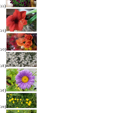
১১)
১২)
১৩)
১৪)
১৫)
১৬)