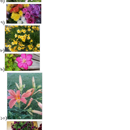
৬)
৭)
৮)
৯)
১০)