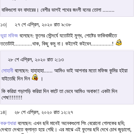
বাকিগুলো বন বাদারের। বেশীর ভাগই পথের জংলী বনের তোলা ........
১৩|
২৭ শে এপ্রিল, ২০২০ রাত ৯:৩৮
ভুয়া মফিজ
বলেছেন: ফুলের সৌন্দর্যে যতোটাই মুগ্ধ, পোষ্টের ফাকিবাজীতে
ততোটাই............থাক, কিছু কমু না। কইলেই কইবেন..............!
২৮ শে এপ্রিল, ২০২০ রাত ২:১৩
সোহানী
বলেছেন: হাহাহাহা...... আমিও ভাই আপনার মতো মফিজ কুমির হইয়া
যাইতেছি দিন দিন
।
কি করিয়া গড়াগড়ি করিয়া দিন কাটে তা ভেবে আমিও অবাক!! একটা দিন
শেষ!!!!!!!!
১৪|
২৮ শে এপ্রিল, ২০২০ রাত ১২:২৭
করুণাধারা
বলেছেন: এখন ছবি মানেই অনেকগুলো শিং বেরোনো গোলকের ছবি;
দেখতে দেখতে ক্লান্ত হয়ে গেছি। এর মাঝে এই ফুলের ছবি দেখে চোখ জুড়ালো,