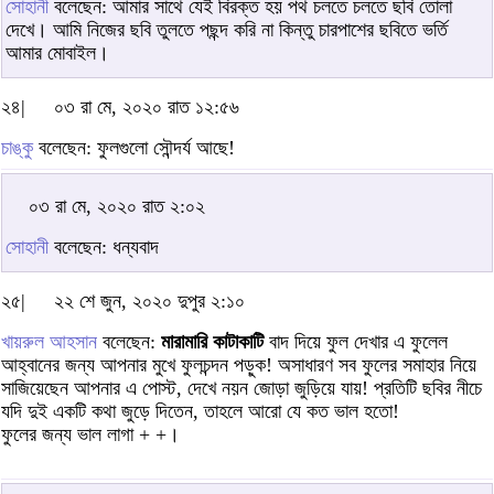
সোহানী
বলেছেন: আমার সাথে যেই বিরক্ত হয় পথ চলতে চলতে ছবি তোলা
দেখে। আমি নিজের ছবি তুলতে পছন্দ করি না কিন্তু চারপাশের ছবিতে ভর্তি
আমার মোবাইল।
২৪|
০৩ রা মে, ২০২০ রাত ১২:৫৬
চাঙ্কু
বলেছেন: ফুলগুলো সৌন্দর্য আছে!
০৩ রা মে, ২০২০ রাত ২:০২
সোহানী
বলেছেন: ধন্যবাদ
২৫|
২২ শে জুন, ২০২০ দুপুর ২:১০
খায়রুল আহসান
বলেছেন:
মারামারি কাটাকাটি
বাদ দিয়ে ফুল দেখার এ ফুলেল
আহ্বানের জন্য আপনার মুখে ফুলচন্দন পড়ুক! অসাধারণ সব ফুলের সমাহার নিয়ে
সাজিয়েছেন আপনার এ পোস্ট, দেখে নয়ন জোড়া জুড়িয়ে যায়! প্রতিটি ছবির নীচে
যদি দুই একটি কথা জুড়ে দিতেন, তাহলে আরো যে কত ভাল হতো!
ফুলের জন্য ভাল লাগা + +।