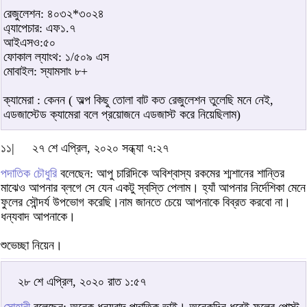
রেজুলেশন: ৪০৩২*৩০২৪
এ্যাপেচার: এফ১.৭
আইএসও:৫০
ফোকাল ল্যাংথ: ১/৫০৯ এস
মোবাইল: স্যামসাং ৮+
ক্যামেরা : কেনন ( অল্প কিছু তোলা বাট কত রেজুলেশন তুলেছি মনে নেই,
এডজাস্টেড ক্যামেরা বলে প্রয়োজনে এডজাস্ট করে নিয়েছিলাম)
১১|
২৭ শে এপ্রিল, ২০২০ সন্ধ্যা ৭:২৭
পদাতিক চৌধুরি
বলেছেন: আপু চারিদিকে অবিশ্বাস্য রকমের শ্মশানের শান্তির
মাঝেও আপনার ব্লগে সে যেন একটু স্বস্তি পেলাম। হ্যাঁ আপনার নির্দেশিকা মেনে
ফুলের সৌন্দর্য উপভোগ করেছি।নাম জানতে চেয়ে আপনাকে বিব্রত করবো না।
ধন্যবাদ আপনাকে।
শুভেচ্ছা নিয়েন।
২৮ শে এপ্রিল, ২০২০ রাত ১:৫৭