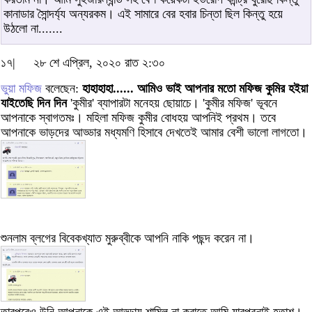
কানাডার সৈান্দর্য্য অন্যরকম। এই সামারে বের হবার চিন্তা ছিল কিন্তু হয়ে
উঠলো না.......
১৭|
২৮ শে এপ্রিল, ২০২০ রাত ২:৩০
ভুয়া মফিজ
বলেছেন:
হাহাহাহা...... আমিও ভাই আপনার মতো মফিজ কুমির হইয়া
যাইতেছি দিন দিন
'কুমীর' ব্যাপারটা মনেহয় ছোয়াচে। 'কুমীর মফিজ' ভূবনে
আপনাকে স্বাগতমঃ। মহিলা মফিজ কুমীর বোধহয় আপনিই প্রথম। তবে
আপনাকে ভাড়দের আড্ডার মধ্যমণি হিসাবে দেখতেই আমার বেশী ভালো লাগতো।
শুনলাম ব্লগের বিবেকখ্যাত মুরুব্বীকে আপনি নাকি পছন্দ করেন না।