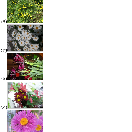
১৭)
১৮)
১৯)
২০)