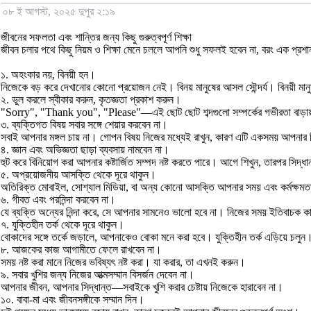
০৮ ই আগস্ট, ২০২৫ দুপুর ২:১৯
জীবনের সফলতা এবং শান্তির জন্য কিছু গুরুত্বপূর্ণ শিক্ষা
জীবন চলার পথে কিছু নিয়ম ও শিক্ষা মেনে চললে আপনি শুধু সফলই হবেন না, বরং এক প্রশান
১. অহংকার নয়, বিনয়ী হন।
নিজেকে বড় করে দেখানোর কোনো প্রয়োজন নেই। বিনয় মানুষের আসল সৌন্দর্য। বিনয়ী মানু
২. ভুল করলে স্বীকার করুন, কৃতজ্ঞতা প্রকাশ করুন।
"Sorry", "Thank you", "Please"—এই ছোট ছোট শব্দগুলো সম্পর্কের গভীরতা বাড়
৩. ব্যক্তিগত বিষয় সবার সঙ্গে শেয়ার করবেন না।
সবাই আপনার মঙ্গল চায় না। গোপন বিষয় নিজের মধ্যেই রাখুন, কারণ এটি একসময় আপনার বি
৪. জ্ঞান এবং অভিজ্ঞতা ছাড়া ব্যবসায় নামবেন না।
হুট করে বিনিয়োগ করা আপনার কষ্টার্জিত সম্পদ নষ্ট করতে পারে। আগে শিখুন, তারপর সিদ্ধ
৫. অপ্রয়োজনীয় আসক্তি থেকে দূরে থাকুন।
অতিরিক্ত মোবাইল, সোশ্যাল মিডিয়া, বা অন্য কোনো আসক্তি আপনার সময় এবং কর্মক্ষমতা
৬. গীবত এবং পরনিন্দা করবেন না।
যে ব্যক্তি অন্যের নিন্দা করে, সে আপনার সামনেও ভালো হবে না। নিজের সময় ইতিবাচক ক
৭. যুক্তিহীন তর্ক থেকে দূরে থাকুন।
বোকাদের সঙ্গে তর্কে জড়ালে, আপনাকেও বোকা মনে করা হবে। যুক্তিহীন তর্ক এড়িয়ে চলুন
৮. আজকের কাজ আগামীতে ফেলে রাখবেন না।
সময় নষ্ট করা মানে নিজের ভবিষ্যৎ নষ্ট করা। যা করার, তা এখনই করুন।
৯. সবার খুশির জন্য নিজের আত্মসম্মান বিসর্জন দেবেন না।
আপনার জীবন, আপনার সিদ্ধান্ত—সবাইকে খুশি করার চেষ্টায় নিজেকে হারাবেন না।
১০. বাবা-মা এবং জীবনসঙ্গীকে সম্মান দিন।