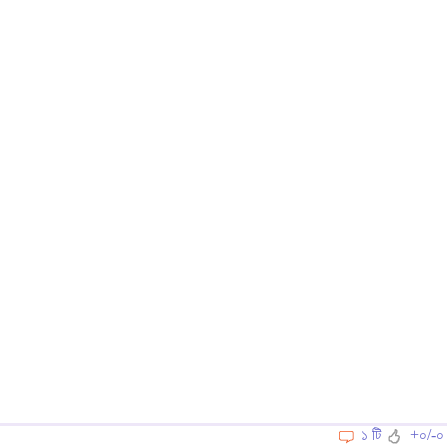
১ টি
+০/-০