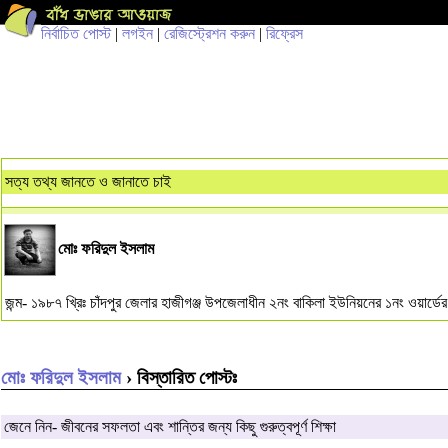
নির্বাচিত পোস্ট
|
লগইন
|
রেজিস্ট্রেশন করুন
|
রিফ্রেস
সত্য তথ্য জানতে ও জানাতে চাই
মোঃ ফরিদুল ইসলাম
জন্ম- ১৯৮৭ খ্রিঃ চাঁদপুর জেলার হাজীগঞ্জ উপজেলাধীন ২নং বাকিলা ইউনিয়নের ১নং ওয়ার্ডে
মোঃ ফরিদুল ইসলাম
› বিস্তারিত পোস্টঃ
জেনে নিন- জীবনের সফলতা এবং শান্তির জন্য কিছু গুরুত্বপূর্ণ শিক্ষা