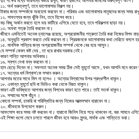
দুই পক্ষের মধ্যে ভারসাম্য বজায় রাখুন, কারণ দুজনেই আপনার জীবনের গুরুত্বপূর্ণ অংশ।
১১. অর্থ গুরুত্বপূর্ণ, তবে ভালোবাসার বিকল্প নয়।
টাকার জন্য সম্পর্ককে অবহেলা করবেন না। পরিবার এবং ভালোবাসার মানুষদের জন্য সময় রা
১২. সাফল্যের জন্য ঝুঁকি নিন, তবে হিসেব করে।
বড় কিছু অর্জন করতে হলে ভয় কাটিয়ে এগিয়ে যেতে হবে, তবে পরিকল্পনা ছাড়া নয়।
১৩. অযথা শত্রু তৈরি করবেন না।
জীবনে এমনিতেই অনেক চ্যালেঞ্জ রয়েছে, অপ্রয়োজনীয় শত্রুতা তৈরি করা নিজের বিপদ বা
১৪. অনুভূতি প্রকাশ করতে দেরি করবেন না। প্রিয়জনকে ভালোবাসার কথা দেরিতে বললে হ
১৫. মানসিক শান্তির জন্য অপ্রয়োজনীয় সম্পর্ক থেকে বের হয়ে আসুন।
যে সম্পর্ক কেবল কষ্ট দেয় , তা ধরে রাখার দরকার নেই।
কারণ শান্তি আপনার অধিকার।
১৬. স্বপ্ন দেখা বন্ধ করবেন না।
হাল ছেড়ে দিবেন না। সফলতা অনেক সময় ঠিক সেই মুহূর্তে আসে , যখন আপনি মনে করেন
১৭. অন্যের ধর্ম বিশ্বাস'কে সম্মান করুন।
আপনার মতের সাথে মিল না হলেও । অন্যের বিশ্বাসের উপর শ্রদ্ধাশীল থাকুন।
১৮. একান্ত মুহূর্তে ছবি বা ভিডিও করা থেকে বিরত থাকুন।
কারণ এটি ভবিষ্যতে আপনার জন্য বিপদের কারণ হতে পারে। তাই সতর্ক থাকুন।
১৯. সম্মানের সঙ্গে বাঁচুন ।
কোনো সম্পর্ক, চাকরি বা পরিস্থিতির জন্য নিজের আত্মসম্মান হারাবেন না।
২০. জীবনকে উপভোগ করুন।
আফসোস করে সময় নষ্ট করবেন না। হারানো জিনিস নিয়ে পড়ে থাকবেন না, বরং সামনে এগিয
এই শিক্ষা গুলো মেনে চলতে পারলে জীবন হবে আরও সুন্দর, সার্থক এবং শান্তিতে ভরা।