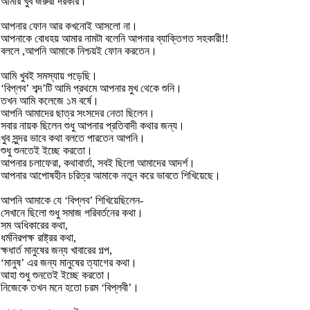
আমার খুব জরুরী দরকার।”
আপনার ফোন আর কখনোই আসলো না।
আপনাকে বোধহয় আমার নামটা বলেনি আপনার ব্যাক্তিগত সহকারী!!
বললে ,আপনি আমাকে নিশ্চয়ই ফোন করতেন।
আমি খুবই সমস্যায় পড়েছি।
‘বিপ্লব’ শব্দ’টি আমি প্রথমে আপনার মুখ থেকে শুনি।
তখন আমি কলেজে ১ম বর্ষে।
আপনি আমাদের ছাত্র সংসদের নেতা ছিলেন।
সবার নায়ক ছিলেন শুধু আপনার প্রতিবাদী কথার জন্য।
খুব সুন্দর ভাবে কথা বলতে পারতেন আপনি।
শুধু শুনতেই ইচ্ছে করতো।
আপনার চলাফেরা, কথাবার্তা, সবই ছিলো আমাদের আদর্শ।
আপনার আপোষহীন চরিত্র আমাকে নতুন করে ভাবতে শিখিয়েছে।
আপনি আমাকে যে ‘বিপ্লব’ শিখিয়েছিলেন-
সেখানে ছিলো শুধু সমাজ পরিবর্তনের কথা।
সম অধিকারের কথা,
ধর্মনিরপক্ষ রাষ্ট্রর কথা,
ক্ষধার্ত মানুষের জন্য খাবারের গল্প,
‘মানুষ’ এর জন্য মানুষের ত্যাগের কথা।
আহা শুধু শুনতেই ইচ্ছে করতো।
নিজেকে তখন মনে হতো চরম ‘বিপ্লবী’।