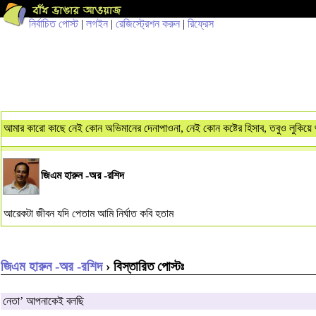
নির্বাচিত পোস্ট
|
লগইন
|
রেজিস্ট্রেশন করুন
|
রিফ্রেস
আমার কারো কাছে নেই কোন অভিমানের দেনাপাওনা, নেই কোন কষ্টের হিসাব, তবুও লুকিয়ে
জিএম হারুন -অর -রশিদ
আরেকটা জীবন যদি পেতাম আমি নির্ঘাত কবি হতাম
জিএম হারুন -অর -রশিদ
› বিস্তারিত পোস্টঃ
নেতা’ আপনাকেই বলছি