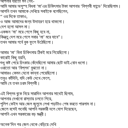
আপনার হয়তো মন নেই-
আমি আমার অসুস্হ বিধবা ‘মা’এর চিকিৎসার টাকা আপনার ‘বিপ্লবী ফান্ডে’ দিয়েছিলাম।
আপনি তখন আমাকে দেখিয়ে সবাইকে বলেছিলেন,
“ ওর দিকে তাকাও,
ও আজ আমাদের জন্য উদাহরণ হয়ে থাকলো।
দেশ হলো আসল মা।
একজন ‘মা’ মরে গেলে কিছু হবে না,
কিন্ত্তু দেশ মরে গেলে সবার ‘মা’ মরে যাবে”।
তখন আমার গর্বে বুক ফুলে উঠেছিলো।
আমার ‘মা’ বিনা চিকিৎসায় ঠিকই মরে গিয়েছিলো।
কারোই কিছু হয়নি,
শুধু কষ্ট পেয়ে চিৎকার কেঁদেছিলো আমার ছোট ভাই-বোন গুলো।
ওরাতো আর ‘বিপ্লব’ বুঝতো না।
আমারও কেমন যেনো কান্না পেয়েছিলো।
তবুও কাঁদিনি, যদি কেউ দেখে ফেলে,
আমি যে তখন চরম বিপ্লবী।
এই বিপ্লব বুকে নিয়ে সারাদিন আপনার সাথেই ছিলাম,
আপনার দেখানো রাস্তায় চলতে গিয়ে,
পুলিশ কেইস আর জেল জুলুমে লেখা পড়াটাও শেষ করতে পারলাম না।
জেলে বসেই শুনেছি আপনি সরকারী দলে যোগ দিয়েছেন,
আপনি এখন সরকারের বড় মন্ত্রী।
অনেক’দিন পর জেল থেকে বেড়িয়ে দেখি