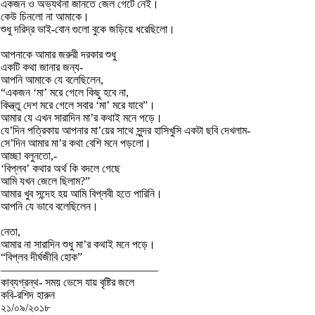
একজন ও অভ্যর্থনা জানতে জেল গেটে নেই।
কেউ চিনলো না আমাকে।
শুধু দরিদ্র ভাই-বোন গুলো বুকে জড়িয়ে ধরেছিলো।
আপনাকে আমার জরুরী দরকার শুধু
একটি কথা জানার জন্য-
আপনি আমাকে যে বলেছিলেন,
“একজন ‘মা’ মরে গেলে কিছু হবে না,
কিন্ত্তু দেশ মরে গেলে সবার ‘মা’ মরে যাবে”।
আমার যে এখন সারাদিন মা’র কথাই মনে পড়ে।
যে’দিন পত্রিকায় আপনার মা’য়ের সাথে সুন্দর হাসিখুসি একটা ছবি দেখলাম-
সে’দিন আমার মা’র কথা বেশি মনে পড়লো।
আচ্ছা বলুনতো,-
‘বিপ্লব’ কথার অর্থ কি বদলে গেছে
আমি যখন জেলে ছিলাম?”
আমার খুব সন্দেহ হয় আমি বিপ্লবী হতে পারিনি।
আপনি যে ভাবে বলেছিলেন।
নেতা,
আমার না সারাদিন শুধু মা’র কথাই মনে পড়ে।
“বিপ্লব দীর্ঘজীবি হোক”
——————————————
কাব্যগ্রন্থ- সময় ভেসে যায় বৃষ্টির জলে
কবি-রশিদ হারুন
২১/০৯/২০১৮