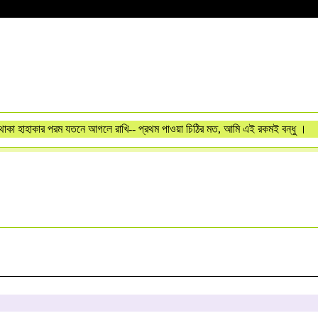
 থাকা হাহাকার পরম যতনে আগলে রাখি-- প্রথম পাওয়া চিঠির মত, আমি এই রকমই বন্ধু ।